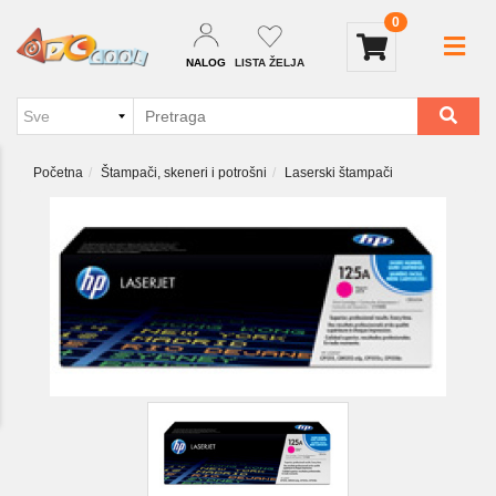
0
NALOG
LISTA ŽELJA
Početna
Štampači, skeneri i potrošni
Laserski štampači