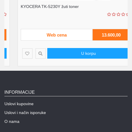
KYOCERA TK-5230Y žuti toner
Web cena
13.600,00
U korpu
INFORMACIJE
Uslovi kupovine
Uslovi i način isporuke
O nama