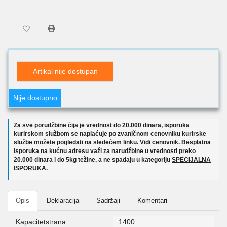
Artikal nije dostupan
Nije dostupno
Za sve porudžbine čija je vrednost do 20.000 dinara, isporuka
kurirskom službom se naplaćuje po zvaničnom cenovniku kurirske
službe možete pogledati na sledećem linku.
Vidi cenovnik.
Besplatna
isporuka na kućnu adresu važi za narudžbine u vrednosti preko
20.000 dinara i do 5kg težine, a ne spadaju u kategoriju
SPECIJALNA
ISPORUKA.
Opis
Deklaracija
Sadržaji
Komentari
Kapacitetstrana
1400