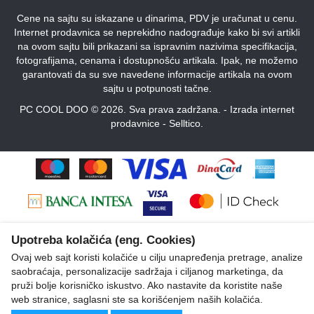
Cene na sajtu su iskazane u dinarima, PDV je uračunat u cenu.
Internet prodavnica se neprekidno nadograđuje kako bi svi artikli
na ovom sajtu bili prikazani sa ispravnim nazivima specifikacija,
fotografijama, cenama i dostupnošću artikala. Ipak, ne možemo
garantovati da su sve navedene informacije artikala na ovom
sajtu u potpunosti tačne.
PC COOL DOO © 2026. Sva prava zadržana. -
Izrada internet
prodavnice
-
Selltico.
Upotreba kolačića (eng. Cookies)
Ovaj web sajt koristi kolačiće u cilju unapređenja pretrage, analize
saobraćaja, personalizacije sadržaja i ciljanog marketinga, da
pruži bolje korisničko iskustvo. Ako nastavite da koristite naše
web stranice, saglasni ste sa korišćenjem naših kolačića.