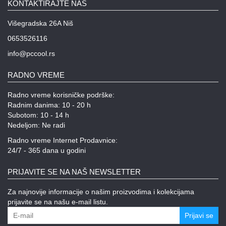
KONTAKTIRAJTE NAS
Višegradska 26A Niš
0653526116
info@pccool.rs
RADNO VREME
Radno vreme korisničke podrške:
Radnim danima: 10 - 20 h
Subotom: 10 - 14 h
Nedeljom: Ne radi
Radno vreme Internet Prodavnice:
24/7 - 365 dana u godini
PRIJAVITE SE NA NAŠ NEWSLETTER
Za najnovije informacije o našim proizvodima i kolekcijama
prijavite se na našu e-mail listu.
Prijavi se