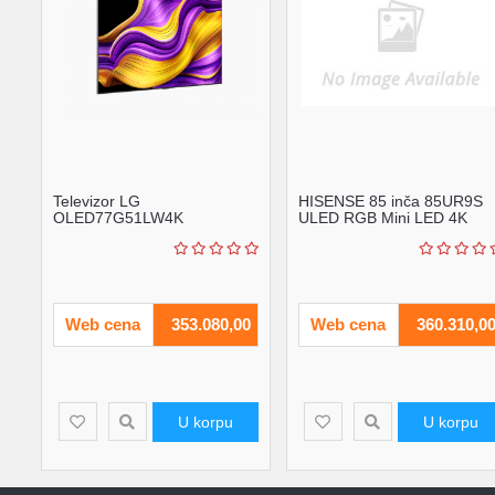
Televizor LG
HISENSE 85 inča 85UR9S
OLED77G51LW4K
ULED RGB Mini LED 4K
OLED77"4K Ultra
UHD Smart TV
HDsmartwebOS 25crna' ( '...
Web cena
353.080,00
Web cena
360.310,0
U korpu
U korpu