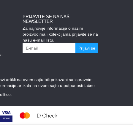
PRIJAVITE SE NA NAŠ
NEWSLETTER
:
Za najnovije informacije o našim
proizvodima i kolekcijama prijavite se na
našu e-mail listu.
Prijavi se
e:
 artikli na ovom sajtu bili prikazani sa ispravnim
ormacije artikala na ovom sajtu u potpunosti tačne.
elltico.