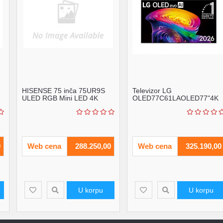
HISENSE 75 inča 75UR9S
Televizor LG
ULED RGB Mini LED 4K
OLED77C61LAOLED77"4K
UHD Smart TV
Ultra HDsmartwebOS
26crna' ( 'OLE...
0
Web cena
288.250,00
Web cena
325.190,00
U korpu
U korpu