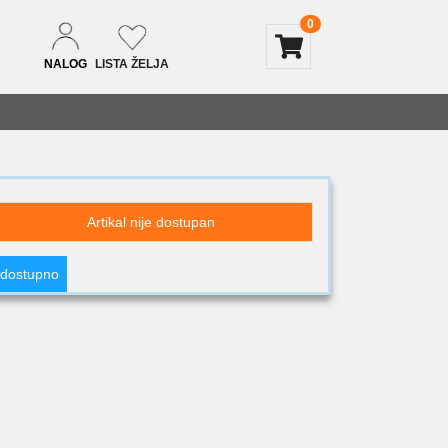
0
NALOG
LISTA ŽELJA
Artikal nije dostupan
 dostupno