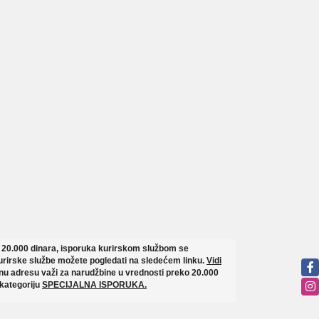
o 20.000 dinara, isporuka kurirskom službom se
rirske službe možete pogledati na sledećem linku.
Vidi
u adresu važi za narudžbine u vrednosti preko 20.000
 kategoriju
SPECIJALNA ISPORUKA.