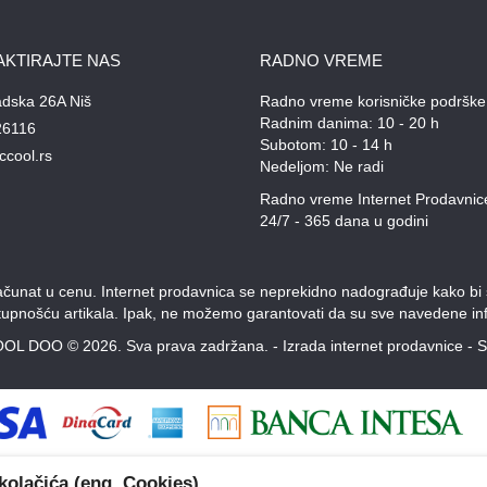
AKTIRAJTE NAS
RADNO VREME
adska 26A Niš
Radno vreme korisničke podrške
Radnim danima: 10 - 20 h
26116
Subotom: 10 - 14 h
ccool.rs
Nedeljom: Ne radi
Radno vreme Internet Prodavnic
24/7 - 365 dana u godini
unat u cenu. Internet prodavnica se neprekidno nadograđuje kako bi svi
stupnošću artikala. Ipak, ne možemo garantovati da su sve navedene inf
OL DOO © 2026. Sva prava zadržana. -
Izrada internet prodavnice
-
S
kolačića (eng. Cookies)