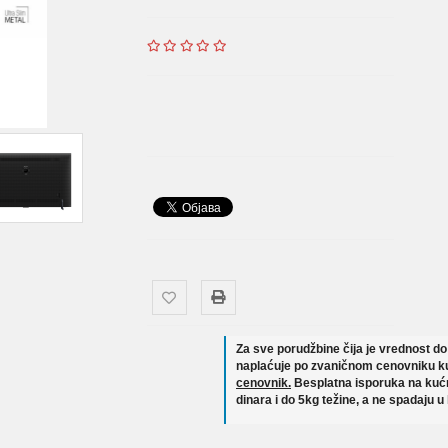
Za sve porudžbine čija je vrednost d
naplaćuje po zvaničnom cenovniku ku
cenovnik.
Besplatna isporuka na kućn
dinara i do 5kg težine, a ne spadaju u