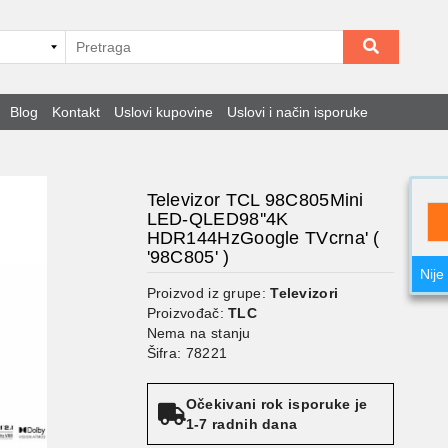
Blog
Kontakt
Uslovi kupovine
Uslovi i način isporuke
Televizor TCL 98C805Mini
LED-QLED98''4K
HDR144HzGoogle TVcrna' (
'98C805' )
Nije
Proizvod iz grupe:
Televizori
Proizvođač:
TLC
Nema na stanju
Šifra: 78221
Očekivani rok isporuke je
1-7 radnih dana