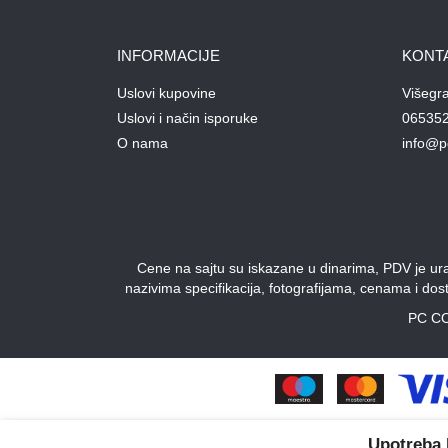
INFORMACIJE
KONT
Uslovi kupovine
Višegr
Uslovi i način isporuke
06535
O nama
info@p
Cene na sajtu su iskazane u dinarima, PDV je urač
nazivima specifikacija, fotografijama, cenama i do
PC CO
Upotreba 