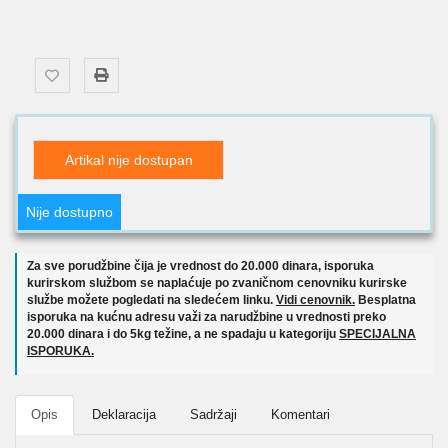
Artikal nije dostupan
Nije dostupno
Za sve porudžbine čija je vrednost do 20.000 dinara, isporuka
kurirskom službom se naplaćuje po zvaničnom cenovniku kurirske
službe možete pogledati na sledećem linku.
Vidi cenovnik.
Besplatna
isporuka na kućnu adresu važi za narudžbine u vrednosti preko
20.000 dinara i do 5kg težine, a ne spadaju u kategoriju
SPECIJALNA
ISPORUKA.
Opis
Deklaracija
Sadržaji
Komentari