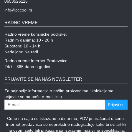
0653526116
info@pccool.rs
RADNO VREME
Radno vreme korisničke podrške:
Radnim danima: 10 - 20 h
Subotom: 10 - 14 h
Nedeljom: Ne radi
Radno vreme Internet Prodavnice:
24/7 - 365 dana u godini
PRIJAVITE SE NA NAŠ NEWSLETTER
Za najnovije informacije o našim proizvodima i kolekcijama
prijavite se na našu e-mail listu.
Prijavi se
Cene na sajtu su iskazane u dinarima, PDV je uračunat u cenu.
Internet prodavnica se neprekidno nadograđuje kako bi svi artikli
na ovom sajtu bili prikazani sa ispravnim nazivima specifikacija,