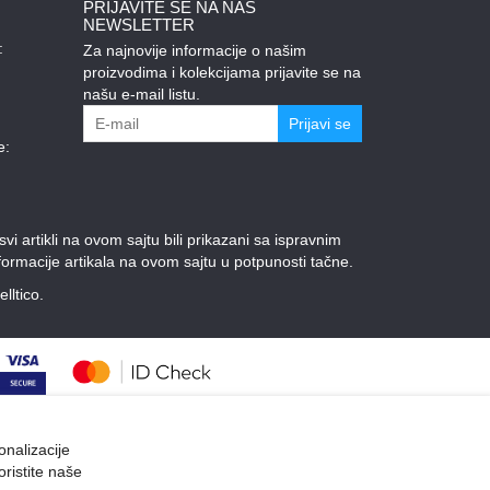
PRIJAVITE SE NA NAŠ
NEWSLETTER
:
Za najnovije informacije o našim
proizvodima i kolekcijama prijavite se na
našu e-mail listu.
Prijavi se
e:
 artikli na ovom sajtu bili prikazani sa ispravnim
ormacije artikala na ovom sajtu u potpunosti tačne.
elltico.
onalizacije
oristite naše