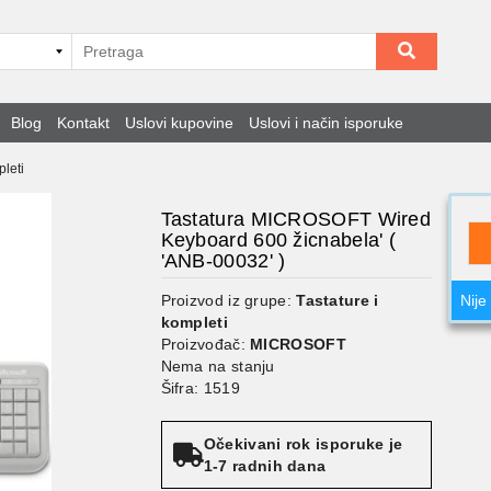
Blog
Kontakt
Uslovi kupovine
Uslovi i način isporuke
pleti
Tastatura MICROSOFT Wired
Keyboard 600 žicnabela' (
'ANB-00032' )
Proizvod iz grupe:
Tastature i
Nije
kompleti
Proizvođač:
MICROSOFT
Nema na stanju
Šifra: 1519
Očekivani rok isporuke je
1-7 radnih dana