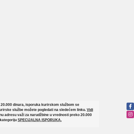
o 20.000 dinara, isporuka kurirskom službom se
rirske službe možete pogledati na sledećem linku.
Vidi
u adresu važi za narudžbine u vrednosti preko 20.000
 kategoriju
SPECIJALNA ISPORUKA.