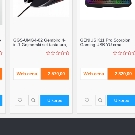
o
GGS-UMG4-02 Gembird 4-
GENIUS K11 Pro Scorpion
in-1 Gejmerski set tastatura,
Gaming USB YU crna
mis, slusalice ...
tastatura
Web cena
2.570,00
Web cena
2.320,00
U korpu
U korpu