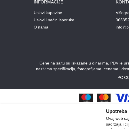
INFORMACIJE
KONT
Uslovi kupovine
Višegr
Uslovi i način isporuke
06535
O nama
info@p
Cene na sajtu su iskazane u dinarima, PDV je urač
nazivima specifikacija, fotografijama, cenama i do
PC CO
Upotreba 
Ovaj web sajt
sadržaja i ci