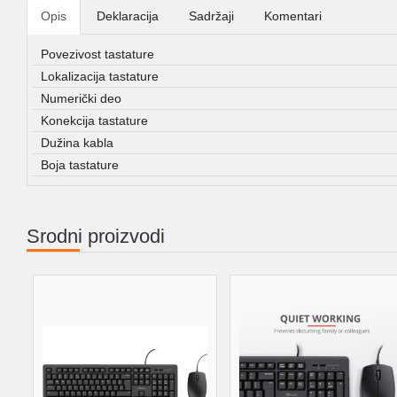
Opis
Deklaracija
Sadržaji
Komentari
Povezivost tastature
Lokalizacija tastature
Numerički deo
Konekcija tastature
Dužina kabla
Boja tastature
Srodni proizvodi