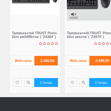
Tastatura+miš TRUST Primo
Tastatura+miš TRUST Prim
žični setSRBcrna' ( '24384' )
žični setcrna' ( '23970' )
Web cena
2.430,00
Web cena
2.430,00
U korpu
U korpu