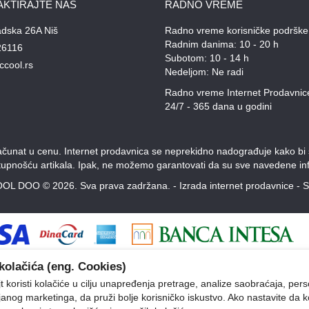
AKTIRAJTE NAS
RADNO VREME
adska 26A Niš
Radno vreme korisničke podrške
Radnim danima: 10 - 20 h
26116
Subotom: 10 - 14 h
ccool.rs
Nedeljom: Ne radi
Radno vreme Internet Prodavnic
24/7 - 365 dana u godini
unat u cenu. Internet prodavnica se neprekidno nadograđuje kako bi svi
stupnošću artikala. Ipak, ne možemo garantovati da su sve navedene inf
OL DOO © 2026. Sva prava zadržana. -
Izrada internet prodavnice
-
S
kolačića (eng. Cookies)
 koristi kolačiće u cilju unapređenja pretrage, analize saobraćaja, pers
ljanog marketinga, da pruži bolje korisničko iskustvo. Ako nastavite da k