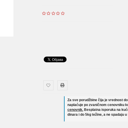
Za sve porudžbine čija je vrednost d
naplaćuje po zvaničnom cenovniku ku
cenovnik.
Besplatna isporuka na kućn
dinara i do 5kg težine, a ne spadaju u