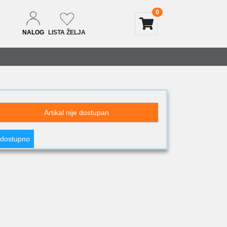
0
NALOG
LISTA ŽELJA
Artikal nije dostupan
 dostupno