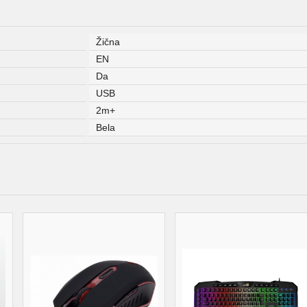
Žična
EN
Da
USB
2m+
Bela