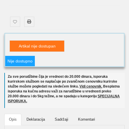
Artikal nije dostupan
Nije dostupno
Za sve porudžbine čija je vrednost do 20.000 dinara, isporuka
kurirskom službom se naplaćuje po zvaničnom cenovniku kurirske
službe možete pogledati na sledećem linku.
Vidi cenovnik.
Besplatna
isporuka na kućnu adresu važi za narudžbine u vrednosti preko
20.000 dinara i do 5kg težine, a ne spadaju u kategoriju
SPECIJALNA
ISPORUKA.
Opis
Deklaracija
Sadržaji
Komentari