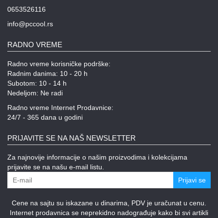
0653526116
info@pccool.rs
RADNO VREME
Radno vreme korisničke podrške:
Radnim danima: 10 - 20 h
Subotom: 10 - 14 h
Nedeljom: Ne radi
Radno vreme Internet Prodavnice:
24/7 - 365 dana u godini
PRIJAVITE SE NA NAŠ NEWSLETTER
Za najnovije informacije o našim proizvodima i kolekcijama
prijavite se na našu e-mail listu.
Prijavi se
Cene na sajtu su iskazane u dinarima, PDV je uračunat u cenu.
Internet prodavnica se neprekidno nadograđuje kako bi svi artikli