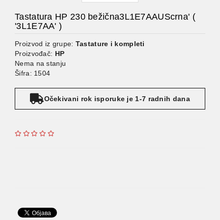
Tastatura HP 230 bežična3L1E7AAUScrna' (
'3L1E7AA' )
Proizvod iz grupe:
Tastature i kompleti
Proizvođač:
HP
Nema na stanju
Šifra: 1504
Očekivani rok isporuke je 1-7 radnih dana