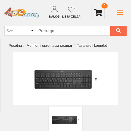
0
NALOG
LISTA ŽELJA
Početna
Monitori i oprema za računar
Tastature i kompleti