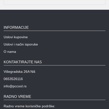
INFORMACIJE
Uslovi kupovine
Uslovi i način isporuke
O nama
KONTAKTIRAJTE NAS
Višegradska 26A Niš
0653526116
info@pccool.rs
RADNO VREME
Radno vreme korisničke podrške: