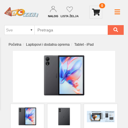
0
NALOG
LISTA ŽELJA
Početna
Laptopovi i dodatna oprema
Tablet - iPad