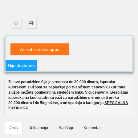
Artikal nije dostupan
Nije dostupno
Za sve porudžbine čija je vrednost do 20.000 dinara, isporuka
kurirskom službom se naplaćuje po zvaničnom cenovniku kurirske
službe možete pogledati na sledećem linku.
Vidi cenovnik.
Besplatna
isporuka na kućnu adresu važi za narudžbine u vrednosti preko
20.000 dinara i do 5kg težine, a ne spadaju u kategoriju
SPECIJALNA
ISPORUKA.
Opis
Deklaracija
Sadržaji
Komentari