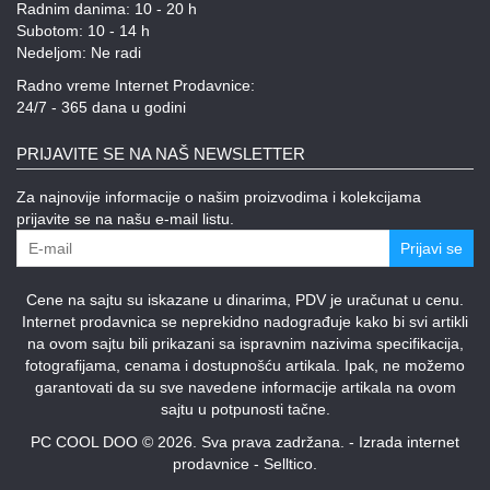
Radnim danima: 10 - 20 h
Subotom: 10 - 14 h
Nedeljom: Ne radi
Radno vreme Internet Prodavnice:
24/7 - 365 dana u godini
PRIJAVITE SE NA NAŠ NEWSLETTER
Za najnovije informacije o našim proizvodima i kolekcijama
prijavite se na našu e-mail listu.
Prijavi se
Cene na sajtu su iskazane u dinarima, PDV je uračunat u cenu.
Internet prodavnica se neprekidno nadograđuje kako bi svi artikli
na ovom sajtu bili prikazani sa ispravnim nazivima specifikacija,
fotografijama, cenama i dostupnošću artikala. Ipak, ne možemo
garantovati da su sve navedene informacije artikala na ovom
sajtu u potpunosti tačne.
PC COOL DOO © 2026. Sva prava zadržana. -
Izrada internet
prodavnice
-
Selltico.