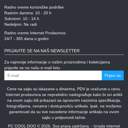
Radno vreme korisničke podrške:
Radnim danima: 10 - 20 h
Subotom: 10 - 14 h
Nedeljom: Ne radi
Radno vreme Internet Prodavnice:
24/7 - 365 dana u godini
PRIJAVITE SE NA NAŠ NEWSLETTER
Za najnovije informacije o našim proizvodima i kolekcijama
prijavite se na našu e-mail listu.
Prijavi se
Cene na sajtu su iskazane u dinarima, PDV je uračunat u cenu.
Internet prodavnica se neprekidno nadograđuje kako bi svi artikli
na ovom sajtu bili prikazani sa ispravnim nazivima specifikacija,
fotografijama, cenama i dostupnošću artikala. Ipak, ne možemo
garantovati da su sve navedene informacije artikala na ovom
sajtu u potpunosti tačne.
PC COOL DOO © 2026. Sva prava zadržana. -
Izrada internet