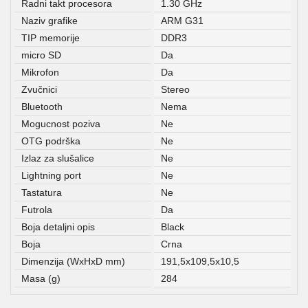
Radni takt procesora
1.30 GHz
Naziv grafike
ARM G31
TIP memorije
DDR3
micro SD
Da
Mikrofon
Da
Zvučnici
Stereo
Bluetooth
Nema
Mogucnost poziva
Ne
OTG podrška
Ne
Izlaz za slušalice
Ne
Lightning port
Ne
Tastatura
Ne
Futrola
Da
Boja detaljni opis
Black
Boja
Crna
Dimenzija (WxHxD mm)
191,5x109,5x10,5
Masa (g)
284