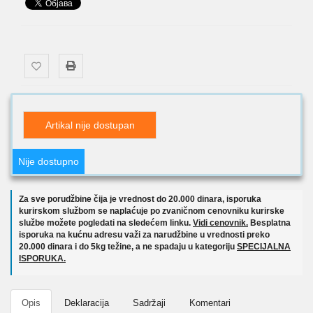
Artikal nije dostupan
Nije dostupno
Za sve porudžbine čija je vrednost do 20.000 dinara, isporuka
kurirskom službom se naplaćuje po zvaničnom cenovniku kurirske
službe možete pogledati na sledećem linku.
Vidi cenovnik.
Besplatna
isporuka na kućnu adresu važi za narudžbine u vrednosti preko
20.000 dinara i do 5kg težine, a ne spadaju u kategoriju
SPECIJALNA
ISPORUKA.
Opis
Deklaracija
Sadržaji
Komentari