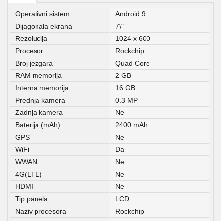
Operativni sistem
Android 9
Dijagonala ekrana
7\"
Rezolucija
1024 x 600
Procesor
Rockchip
Broj jezgara
Quad Core
RAM memorija
2 GB
Interna memorija
16 GB
Prednja kamera
0.3 MP
Zadnja kamera
Ne
Baterija (mAh)
2400 mAh
GPS
Ne
WiFi
Da
WWAN
Ne
4G(LTE)
Ne
HDMI
Ne
Tip panela
LCD
Naziv procesora
Rockchip