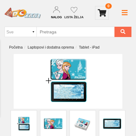
0
NALOG
LISTA ŽELJA
Početna
Laptopovi i dodatna oprema
Tablet - iPad