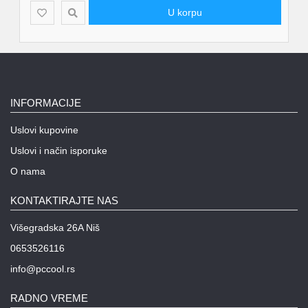
U korpu
INFORMACIJE
Uslovi kupovine
Uslovi i način isporuke
O nama
KONTAKTIRAJTE NAS
Višegradska 26A Niš
0653526116
info@pccool.rs
RADNO VREME