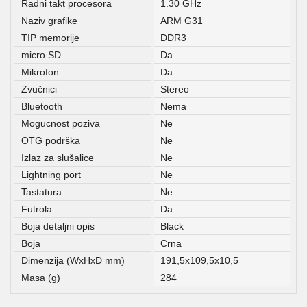
Radni takt procesora
1.30 GHz
Naziv grafike
ARM G31
TIP memorije
DDR3
micro SD
Da
Mikrofon
Da
Zvučnici
Stereo
Bluetooth
Nema
Mogucnost poziva
Ne
OTG podrška
Ne
Izlaz za slušalice
Ne
Lightning port
Ne
Tastatura
Ne
Futrola
Da
Boja detaljni opis
Black
Boja
Crna
Dimenzija (WxHxD mm)
191,5x109,5x10,5
Masa (g)
284