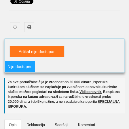
Artikal nije dostupan
Nije dostupno
Za sve porudžbine čija je vrednost do 20.000 dinara, isporuka
kurirskom službom se naplaćuje po zvaničnom cenovniku kurirske
službe možete pogledati na sledećem linku.
Vidi cenovnik.
Besplatna
isporuka na kućnu adresu važi za narudžbine u vrednosti preko
20.000 dinara i do 5kg težine, a ne spadaju u kategoriju
SPECIJALNA
ISPORUKA.
Opis
Deklaracija
Sadržaji
Komentari