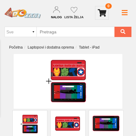
0
NALOG
LISTA ŽELJA
Početna
Laptopovi i dodatna oprema
Tablet - iPad