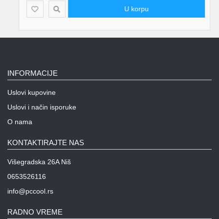
U korpu
INFORMACIJE
Uslovi kupovine
Uslovi i način isporuke
O nama
KONTAKTIRAJTE NAS
Višegradska 26A Niš
0653526116
info@pccool.rs
RADNO VREME