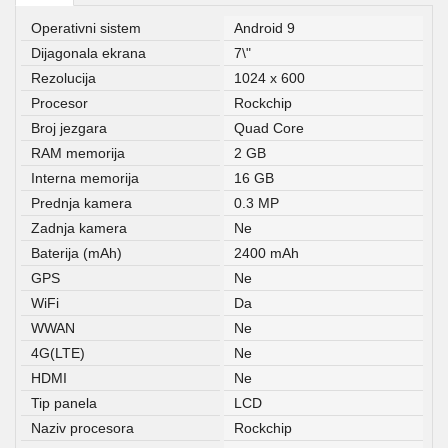
Operativni sistem
Android 9
Dijagonala ekrana
7\"
Rezolucija
1024 x 600
Procesor
Rockchip
Broj jezgara
Quad Core
RAM memorija
2 GB
Interna memorija
16 GB
Prednja kamera
0.3 MP
Zadnja kamera
Ne
Baterija (mAh)
2400 mAh
GPS
Ne
WiFi
Da
WWAN
Ne
4G(LTE)
Ne
HDMI
Ne
Tip panela
LCD
Naziv procesora
Rockchip