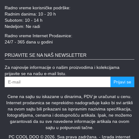
Radno vreme korisničke podrške:
Radnim danima: 10 - 20 h
Subotom: 10 - 14 h
Nedeljom: Ne radi
Radno vreme Internet Prodavnice:
24/7 - 365 dana u godini
PRIJAVITE SE NA NAŠ NEWSLETTER
Za najnovije informacije o našim proizvodima i kolekcijama
prijavite se na našu e-mail listu.
Prijavi se
Cene na sajtu su iskazane u dinarima, PDV je uračunat u cenu.
Internet prodavnica se neprekidno nadograđuje kako bi svi artikli
na ovom sajtu bili prikazani sa ispravnim nazivima specifikacija,
fotografijama, cenama i dostupnošću artikala. Ipak, ne možemo
garantovati da su sve navedene informacije artikala na ovom
sajtu u potpunosti tačne.
PC COOL DOO © 2026. Sva prava zadržana. -
Izrada internet