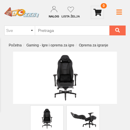
0
NALOG
LISTA ŽELJA
Početna
Gaming - Igre i oprema za igre
Oprema za igranje