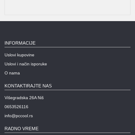
INFORMACIJE
Uslovi kupovine
Uslovi i način isporuke
O nama
KONTAKTIRAJTE NAS
Višegradska 26A Niš
0653526116
info@pccool.rs
RADNO VREME