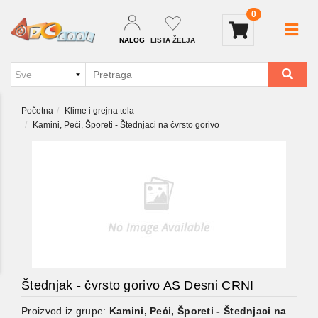
0
NALOG
LISTA ŽELJA
Početna
Klime i grejna tela
Kamini, Peći, Šporeti - Štednjaci na čvrsto gorivo
Štednjak - čvrsto gorivo AS Desni CRNI
Proizvod iz grupe:
Kamini, Peći, Šporeti - Štednjaci na