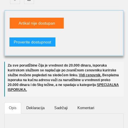
Artikal nije dostupan
Proverite dostupnost
Za sve porudžbine čija je vrednost do 20.000 dinara, isporuka
kurirskom službom se naplaćuje po zvaničnom cenovniku kurirske
službe možete pogledati na sledećem linku.
Vidi cenovnik.
Besplatna
isporuka na kućnu adresu važi za narudžbine u vrednosti preko
20.000 dinara i do 5kg težine, a ne spadaju u kategoriju
SPECIJALNA
ISPORUKA.
Opis
Deklaracija
Sadržaji
Komentari