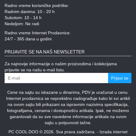
Radno vreme korisničke podrške:
Radnim danima: 10 - 20 h
Subotom: 10 - 14 h
Nedeljom: Ne radi
Radno vreme Internet Prodavnice:
24/7 - 365 dana u godini
PRIJAVITE SE NA NAŠ NEWSLETTER
Za najnovije informacije o našim proizvodima i kolekcijama
prijavite se na našu e-mail listu.
Prijavi se
Cene na sajtu su iskazane u dinarima, PDV je uračunat u cenu.
Internet prodavnica se neprekidno nadograđuje kako bi svi artikli
na ovom sajtu bili prikazani sa ispravnim nazivima specifikacija,
fotografijama, cenama i dostupnošću artikala. Ipak, ne možemo
garantovati da su sve navedene informacije artikala na ovom
sajtu u potpunosti tačne.
PC COOL DOO © 2026. Sva prava zadržana. -
Izrada internet