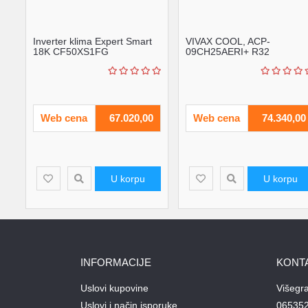
Inverter klima Expert Smart
VIVAX COOL, ACP-
18K CF50XS1FG
09CH25AERI+ R32
Web cena
67.020,00
Web cena
74.340,00
U korpu
U korpu
INFORMACIJE
KONT
Uslovi kupovine
Višegr
Uslovi i način isporuke
06535