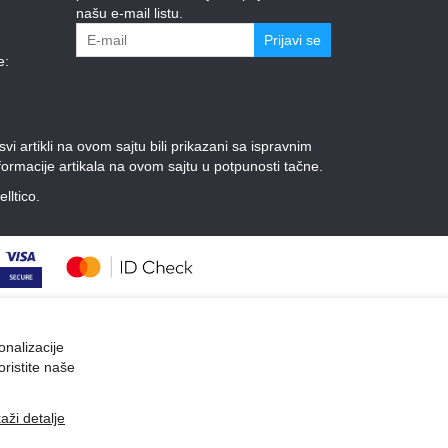
našu e-mail listu.
Prijavi se
e:
 artikli na ovom sajtu bili prikazani sa ispravnim
ormacije artikala na ovom sajtu u potpunosti tačne.
elltico.
onalizacije
oristite naše
kaži detalje