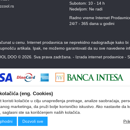
Subotom: 10 - 14 h
ccool.rs
Nedeljom: Ne radi
Radno vreme Internet Prodavnic
24/7 - 365 dana u godini
unat u cenu. Internet prodavnica se neprekidno nadograđuje kako bi svi
stupnošću artikala. Ipak, ne možemo garantovati da su sve navedene inf
OL DOO © 2026. Sva prava zadržana. -
Izrada internet prodavnice
-
S
kolačića (eng. Cookies)
 koristi kolačiće u cilju unapređenja pretrage, analize saobraćaja, pers
ljanog marketinga, da pruži bolje korisničko iskustvo. Ako nastavite da k
, saglasni ste sa korišćenjem naših kolačića.
phodni
Dozvoli sve
Pri