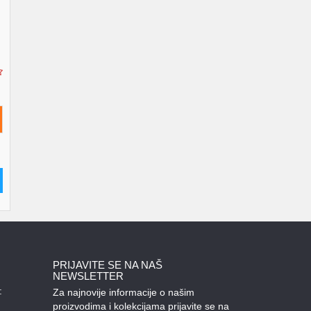
000BTUWiFi4DAB
PRIJAVITE SE NA NAŠ
NEWSLETTER
:
Za najnovije informacije o našim
proizvodima i kolekcijama prijavite se na