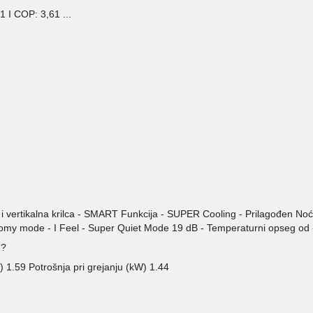
1 I COP: 3,61 ...
 i vertikalna krilca - SMART Funkcija - SUPER Cooling - Prilagođen N
nomy mode - I Feel - Super Quiet Mode 19 dB - Temperaturni opseg od
2?
) 1.59 Potrošnja pri grejanju (kW) 1.44