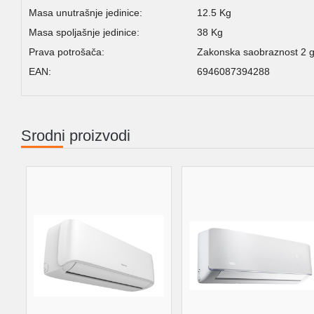
Masa unutrašnje jedinice:
12.5 Kg
Masa spoljašnje jedinice:
38 Kg
Prava potrošača:
Zakonska saobraznost 2 
EAN:
6946087394288
Srodni proizvodi