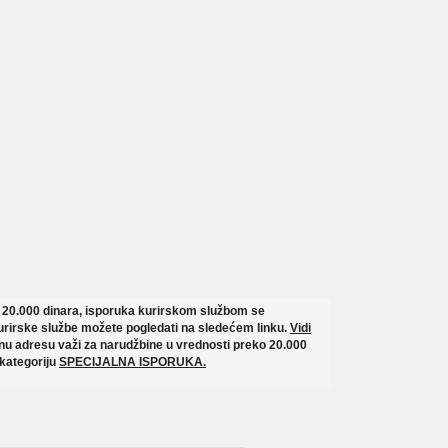
o 20.000 dinara, isporuka kurirskom službom se
rirske službe možete pogledati na sledećem linku.
Vidi
u adresu važi za narudžbine u vrednosti preko 20.000
 kategoriju
SPECIJALNA ISPORUKA.