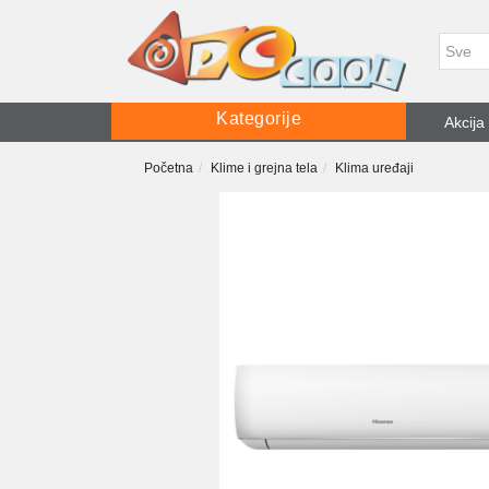
Kategorije
Akcija
Početna
Klime i grejna tela
Klima uređaji