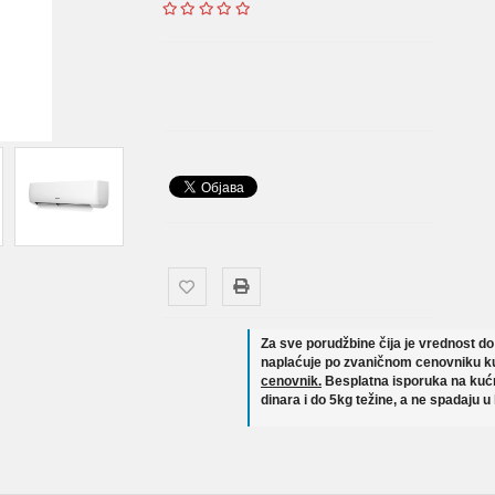
Za sve porudžbine čija je vrednost d
naplaćuje po zvaničnom cenovniku ku
cenovnik.
Besplatna isporuka na kućn
dinara i do 5kg težine, a ne spadaju u