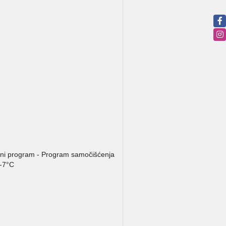
oćni program - Program samočišćenja
 -7°C