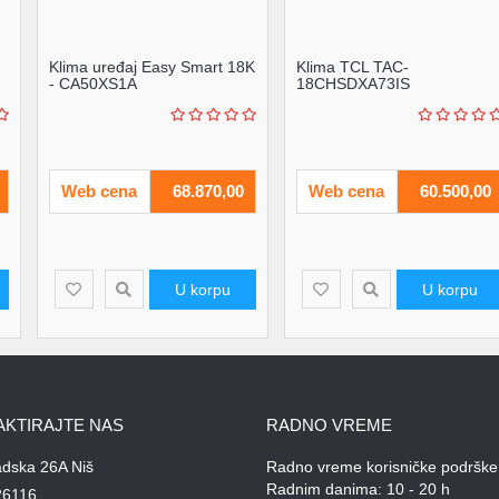
Klima uređaj Easy Smart 18K
Klima TCL TAC-
- CA50XS1A
18CHSDXA73IS
ELITEinverterA++A+R3218
fi...
Web cena
68.870,00
Web cena
60.500,00
U korpu
U korpu
AKTIRAJTE NAS
RADNO VREME
adska 26A Niš
Radno vreme korisničke podrške
Radnim danima: 10 - 20 h
26116