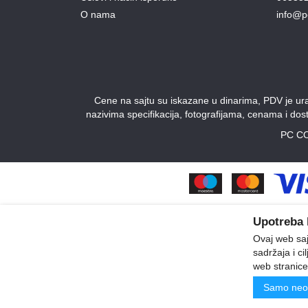
O nama
info@p
Cene na sajtu su iskazane u dinarima, PDV je urač
nazivima specifikacija, fotografijama, cenama i do
PC CO
Upotreba 
Ovaj web sajt
sadržaja i ci
web stranice
Samo neo