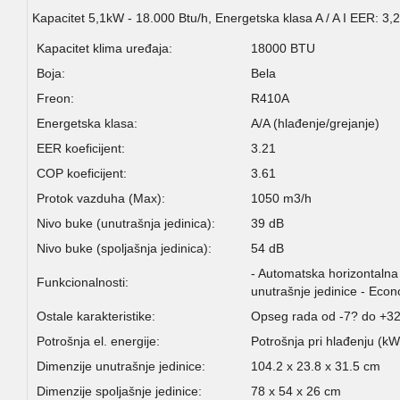
Kapacitet 5,1kW - 18.000 Btu/h, Energetska klasa A / A I EER: 3,2
Kapacitet klima uređaja:
18000 BTU
Boja:
Bela
Freon:
R410A
Energetska klasa:
A/A (hlađenje/grejanje)
EER koeficijent:
3.21
COP koeficijent:
3.61
Protok vazduha (Max):
1050 m3/h
Nivo buke (unutrašnja jedinica):
39 dB
Nivo buke (spoljašnja jedinica):
54 dB
- Automatska horizontalna
Funkcionalnosti:
unutrašnje jedinice - Eco
Ostale karakteristike:
Opseg rada od -7? do +3
Potrošnja el. energije:
Potrošnja pri hlađenju (kW
Dimenzije unutrašnje jedinice:
104.2 x 23.8 x 31.5 cm
Dimenzije spoljašnje jedinice:
78 x 54 x 26 cm