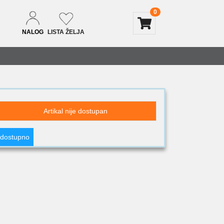
0
NALOG
LISTA ŽELJA
Artikal nije dostupan
 dostupno