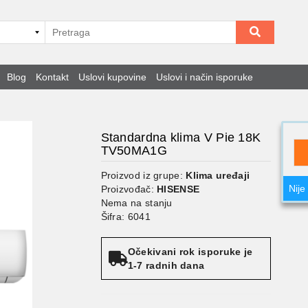
Blog
Kontakt
Uslovi kupovine
Uslovi i način isporuke
Standardna klima V Pie 18K
TV50MA1G
Proizvod iz grupe:
Klima uređaji
Nije
Proizvođač:
HISENSE
Nema na stanju
Šifra: 6041
Očekivani rok isporuke je
1-7 radnih dana