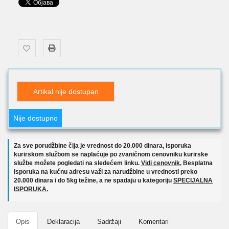
Artikal nije dostupan
Nije dostupno
Za sve porudžbine čija je vrednost do 20.000 dinara, isporuka
kurirskom službom se naplaćuje po zvaničnom cenovniku kurirske
službe možete pogledati na sledećem linku.
Vidi cenovnik.
Besplatna
isporuka na kućnu adresu važi za narudžbine u vrednosti preko
20.000 dinara i do 5kg težine, a ne spadaju u kategoriju
SPECIJALNA
ISPORUKA.
Opis
Deklaracija
Sadržaji
Komentari