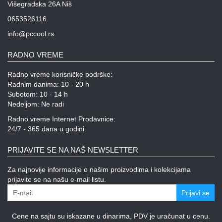
Višegradska 26A Niš
0653526116
info@pccool.rs
RADNO VREME
Radno vreme korisničke podrške:
Radnim danima: 10 - 20 h
Subotom: 10 - 14 h
Nedeljom: Ne radi
Radno vreme Internet Prodavnice:
24/7 - 365 dana u godini
PRIJAVITE SE NA NAŠ NEWSLETTER
Za najnovije informacije o našim proizvodima i kolekcijama
prijavite se na našu e-mail listu.
Prijavi se
Cene na sajtu su iskazane u dinarima, PDV je uračunat u cenu.