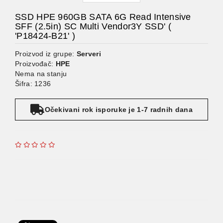
SSD HPE 960GB SATA 6G Read Intensive
SFF (2.5in) SC Multi Vendor3Y SSD' (
'P18424-B21' )
Proizvod iz grupe:
Serveri
Proizvođač:
HPE
Nema na stanju
Šifra: 1236
Očekivani rok isporuke je 1-7 radnih dana