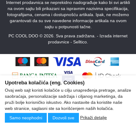
Internet prodavnica se neprekidno nadograđuje kako bi svi artikli
na ovom sajtu bili prikazani sa ispravnim nazivima specifikacija,
fotografijama, cenama i dostupnošću artikala. Ipak, ne možemo
garantovati da su sve navedene informacije artikala na ovom
sajtu u potpunosti tačne.
PC COOL DOO © 2026. Sva prava zadržana. -
Izrada internet
prodavnice
-
Selltico.
Upotreba kolačića (eng. Cookies)
Ovaj web sajt koristi kolačiće u cilju unapređenja pretrage, analize
saobraćaja, personalizacije sadržaja i ciljanog marketinga, da
pruži bolje korisničko iskustvo. Ako nastavite da koristite naše
web stranice, saglasni ste sa korišćenjem naših kolačića.
Prikaži detalje
Samo neophodni
Dozvoli sve