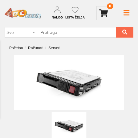
0
NALOG
LISTA ŽELJA
Početna
Računari
Serveri