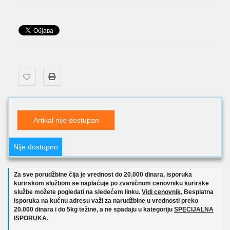
Artikal nije dostupan
Nije dostupno
Za sve porudžbine čija je vrednost do 20.000 dinara, isporuka
kurirskom službom se naplaćuje po zvaničnom cenovniku kurirske
službe možete pogledati na sledećem linku.
Vidi cenovnik.
Besplatna
isporuka na kućnu adresu važi za narudžbine u vrednosti preko
20.000 dinara i do 5kg težine, a ne spadaju u kategoriju
SPECIJALNA
ISPORUKA.