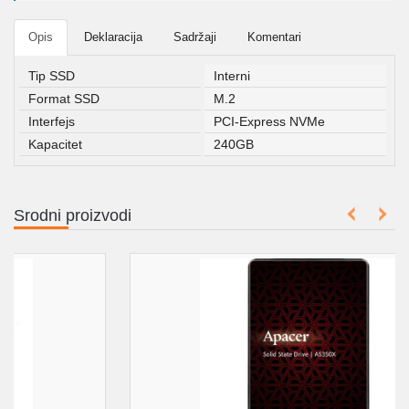
Opis
Deklaracija
Sadržaji
Komentari
Tip SSD
Interni
Format SSD
M.2
Interfejs
PCI-Express NVMe
Kapacitet
240GB
Srodni proizvodi