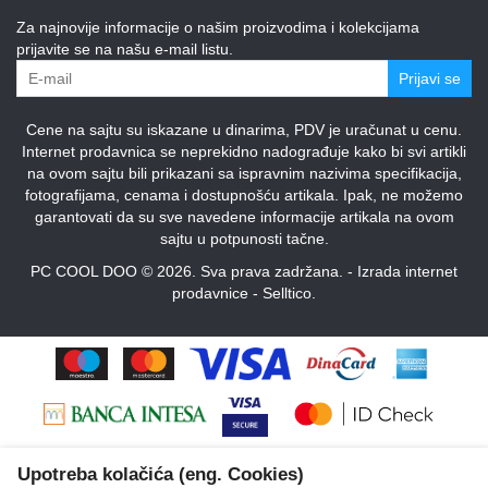
Za najnovije informacije o našim proizvodima i kolekcijama
prijavite se na našu e-mail listu.
Prijavi se
Cene na sajtu su iskazane u dinarima, PDV je uračunat u cenu.
Internet prodavnica se neprekidno nadograđuje kako bi svi artikli
na ovom sajtu bili prikazani sa ispravnim nazivima specifikacija,
fotografijama, cenama i dostupnošću artikala. Ipak, ne možemo
garantovati da su sve navedene informacije artikala na ovom
sajtu u potpunosti tačne.
PC COOL DOO © 2026. Sva prava zadržana. -
Izrada internet
prodavnice
-
Selltico.
Upotreba kolačića (eng. Cookies)