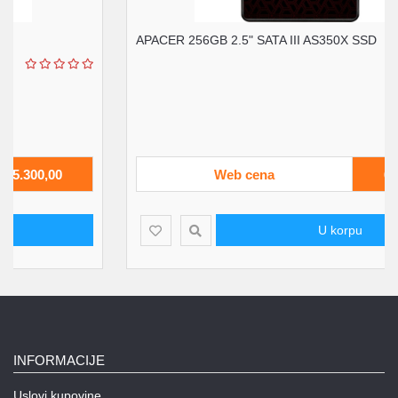
APACER 256GB 2.5" SATA III AS350X SSD
Web cena
6.740,00
U korpu
INFORMACIJE
Uslovi kupovine