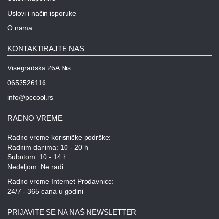
Uslovi i način isporuke
O nama
KONTAKTIRAJTE NAS
Višegradska 26A Niš
0653526116
info@pccool.rs
RADNO VREME
Radno vreme korisničke podrške:
Radnim danima: 10 - 20 h
Subotom: 10 - 14 h
Nedeljom: Ne radi
Radno vreme Internet Prodavnice:
24/7 - 365 dana u godini
PRIJAVITE SE NA NAŠ NEWSLETTER