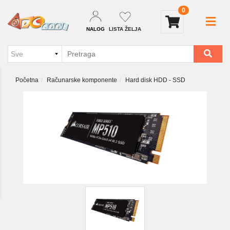
0
NALOG
LISTA ŽELJA
Početna
Računarske komponente
Hard disk HDD - SSD