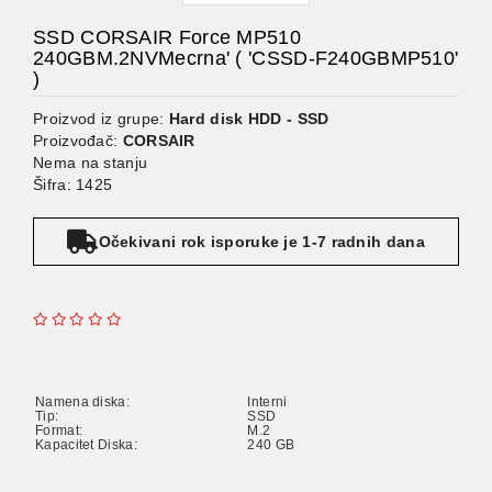
SSD CORSAIR Force MP510
240GBM.2NVMecrna' ( 'CSSD-F240GBMP510'
)
Proizvod iz grupe:
Hard disk HDD - SSD
Proizvođač:
CORSAIR
Nema na stanju
Šifra: 1425
Očekivani rok isporuke je 1-7 radnih dana
Namena diska:
Interni
Tip:
SSD
Format:
M.2
Kapacitet Diska:
240 GB