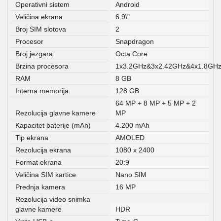
Operativni sistem
Android
Veličina ekrana
6.9\"
Broj SIM slotova
2
Procesor
Snapdragon
Broj jezgara
Octa Core
Brzina procesora
1x3.2GHz&3x2.42GHz&4x1.8GH
RAM
8 GB
Interna memorija
128 GB
64 MP + 8 MP + 5 MP + 2
Rezolucija glavne kamere
MP
Kapacitet baterije (mAh)
4.200 mAh
Tip ekrana
AMOLED
Rezolucija ekrana
1080 x 2400
Format ekrana
20:9
Veličina SIM kartice
Nano SIM
Prednja kamera
16 MP
Rezolucija video snimka
glavne kamere
HDR