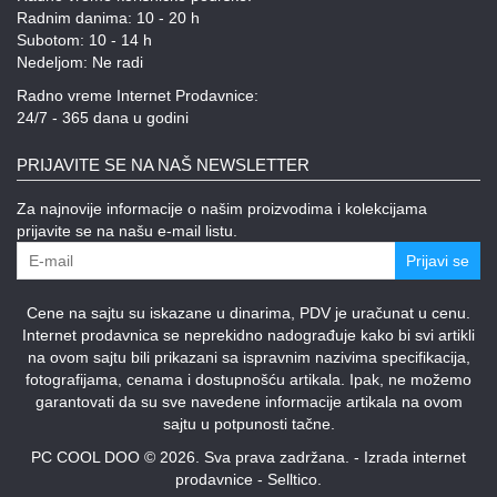
Radnim danima: 10 - 20 h
Subotom: 10 - 14 h
Nedeljom: Ne radi
Radno vreme Internet Prodavnice:
24/7 - 365 dana u godini
PRIJAVITE SE NA NAŠ NEWSLETTER
Za najnovije informacije o našim proizvodima i kolekcijama
prijavite se na našu e-mail listu.
Prijavi se
Cene na sajtu su iskazane u dinarima, PDV je uračunat u cenu.
Internet prodavnica se neprekidno nadograđuje kako bi svi artikli
na ovom sajtu bili prikazani sa ispravnim nazivima specifikacija,
fotografijama, cenama i dostupnošću artikala. Ipak, ne možemo
garantovati da su sve navedene informacije artikala na ovom
sajtu u potpunosti tačne.
PC COOL DOO © 2026. Sva prava zadržana. -
Izrada internet
prodavnice
-
Selltico.