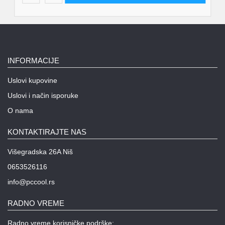
INFORMACIJE
Uslovi kupovine
Uslovi i način isporuke
O nama
KONTAKTIRAJTE NAS
Višegradska 26A Niš
0653526116
info@pccool.rs
RADNO VREME
Radno vreme korisničke podrške: