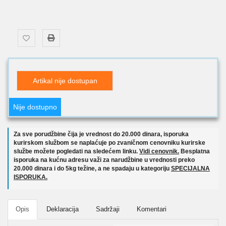
Artikal nije dostupan
Nije dostupno
Za sve porudžbine čija je vrednost do 20.000 dinara, isporuka
kurirskom službom se naplaćuje po zvaničnom cenovniku kurirske
službe možete pogledati na sledećem linku.
Vidi cenovnik.
Besplatna
isporuka na kućnu adresu važi za narudžbine u vrednosti preko
20.000 dinara i do 5kg težine, a ne spadaju u kategoriju
SPECIJALNA
ISPORUKA.
Opis
Deklaracija
Sadržaji
Komentari