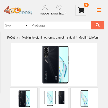
0
NALOG
LISTA ŽELJA
Početna
Mobilni telefoni i oprema, pametni satovi
Mobilni telefoni