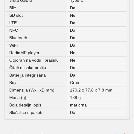
Vrsta USB-a
Type-C
Blic
Da
SD slot
Ne
LTE
Da
NFC
Da
Bluetooth
Da
WiFi
Da
RadioMP player
Ne
Otporan na vodu i prašinu
Ne
Čitač otisaka prstiju
Da
Baterija integrisana
Da
Boja
Crna
Dimenzija (WxHxD mm)
170.2 x 77.8 x 7.8 mm
Masa (g)
189 g
Boja detaljni opis
mat crna
Slušalice u paketu
Da