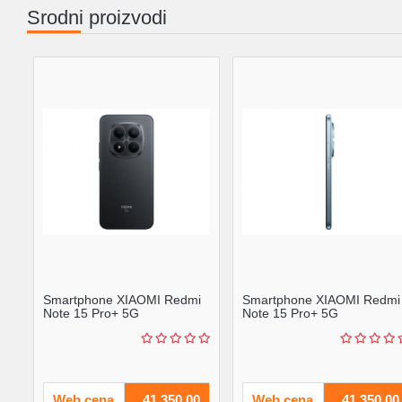
Srodni proizvodi
Smartphone XIAOMI Redmi
Smartphone XIAOMI Redmi
Note 15 Pro+ 5G
Note 15 Pro+ 5G
8GB256GBcrna' (
8GB256GBplava' (
'MZB0MI4EU' )
'MZB0MI3EU...
Web cena
41.350,00
Web cena
41.350,00