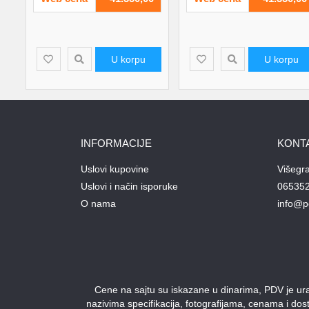
U korpu
U korpu
INFORMACIJE
KONT
Uslovi kupovine
Višegr
Uslovi i način isporuke
06535
O nama
info@p
Cene na sajtu su iskazane u dinarima, PDV je urač
nazivima specifikacija, fotografijama, cenama i do