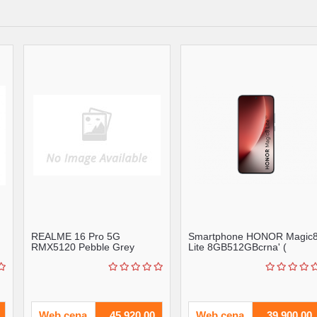
REALME 16 Pro 5G
Smartphone HONOR Magic
RMX5120 Pebble Grey
Lite 8GB512GBcrna' (
8256GB mobilni telefon
'5109BYRB' )
Web cena
45.920,00
Web cena
39.900,00