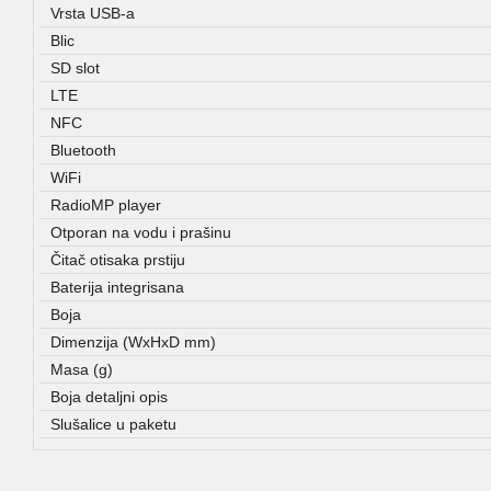
Vrsta USB-a
Blic
SD slot
LTE
NFC
Bluetooth
WiFi
RadioMP player
Otporan na vodu i prašinu
Čitač otisaka prstiju
Baterija integrisana
Boja
Dimenzija (WxHxD mm)
Masa (g)
Boja detaljni opis
Slušalice u paketu