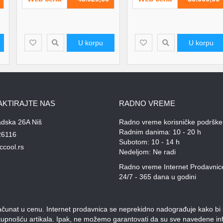
U korpu
U korpu
AKTIRAJTE NAS
RADNO VREME
adska 26A Niš
Radno vreme korisničke podrške
Radnim danima: 10 - 20 h
26116
Subotom: 10 - 14 h
ccool.rs
Nedeljom: Ne radi
Radno vreme Internet Prodavnic
24/7 - 365 dana u godini
unat u cenu. Internet prodavnica se neprekidno nadograđuje kako bi svi
stupnošću artikala. Ipak, ne možemo garantovati da su sve navedene inf