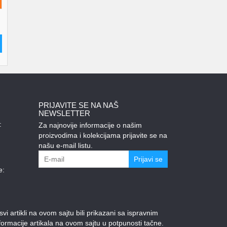
PRIJAVITE SE NA NAŠ
NEWSLETTER
:
Za najnovije informacije o našim
proizvodima i kolekcijama prijavite se na
našu e-mail listu.
Prijavi se
e:
 artikli na ovom sajtu bili prikazani sa ispravnim
ormacije artikala na ovom sajtu u potpunosti tačne.