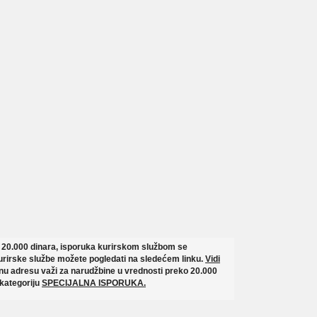
o 20.000 dinara, isporuka kurirskom službom se
rirske službe možete pogledati na sledećem linku.
Vidi
u adresu važi za narudžbine u vrednosti preko 20.000
 kategoriju
SPECIJALNA ISPORUKA.