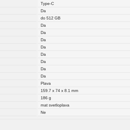
Type-C
Da
do 512 GB
Da
Da
Da
Da
Da
Da
Da
Da
Plava
159.7 x 74 x 8.1 mm
186 g
mat svetloplava
Ne