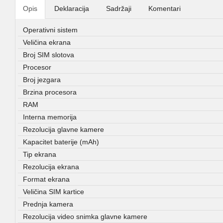
Opis
Deklaracija
Sadržaji
Komentari
Operativni sistem
Veličina ekrana
Broj SIM slotova
Procesor
Broj jezgara
Brzina procesora
RAM
Interna memorija
Rezolucija glavne kamere
Kapacitet baterije (mAh)
Tip ekrana
Rezolucija ekrana
Format ekrana
Veličina SIM kartice
Prednja kamera
Rezolucija video snimka glavne kamere