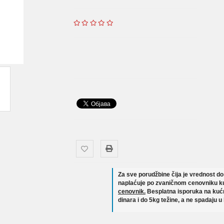
Za sve porudžbine čija je vrednost d
naplaćuje po zvaničnom cenovniku ku
cenovnik.
Besplatna isporuka na kućn
dinara i do 5kg težine, a ne spadaju u