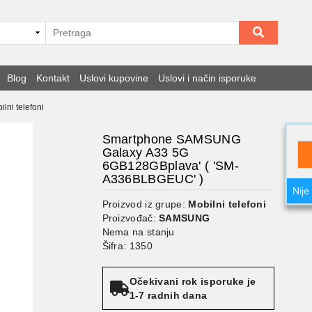
Blog
Kontakt
Uslovi kupovine
Uslovi i način isporuke
ilni telefoni
Smartphone SAMSUNG
Galaxy A33 5G
6GB128GBplava' ( 'SM-
A336BLBGEUC' )
Nije
Proizvod iz grupe:
Mobilni telefoni
Proizvođač:
SAMSUNG
Nema na stanju
Šifra: 1350
Očekivani rok isporuke je
1-7 radnih dana