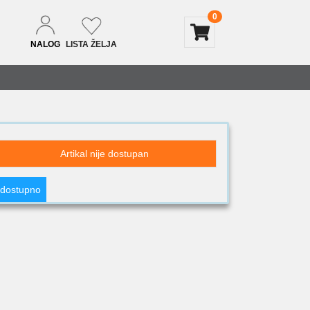
0
NALOG
LISTA ŽELJA
Artikal nije dostupan
 dostupno