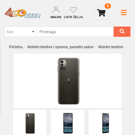
0
NALOG
LISTA ŽELJA
Početna
Mobilni telefoni i oprema, pametni satovi
Mobilni telefoni