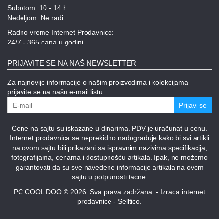
Subotom: 10 - 14 h
Nedeljom: Ne radi
Radno vreme Internet Prodavnice:
24/7 - 365 dana u godini
PRIJAVITE SE NA NAŠ NEWSLETTER
Za najnovije informacije o našim proizvodima i kolekcijama
prijavite se na našu e-mail listu.
Prijavi se
Cene na sajtu su iskazane u dinarima, PDV je uračunat u cenu.
Internet prodavnica se neprekidno nadograđuje kako bi svi artikli
na ovom sajtu bili prikazani sa ispravnim nazivima specifikacija,
fotografijama, cenama i dostupnošću artikala. Ipak, ne možemo
garantovati da su sve navedene informacije artikala na ovom
sajtu u potpunosti tačne.
PC COOL DOO © 2026. Sva prava zadržana. -
Izrada internet
prodavnice
-
Selltico.