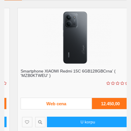
Smartphone XIAOMI Redmi 15C 6GB128GBCrna' (
'MZB0KTWEU' )
Web cena
12.450,00
U korpu