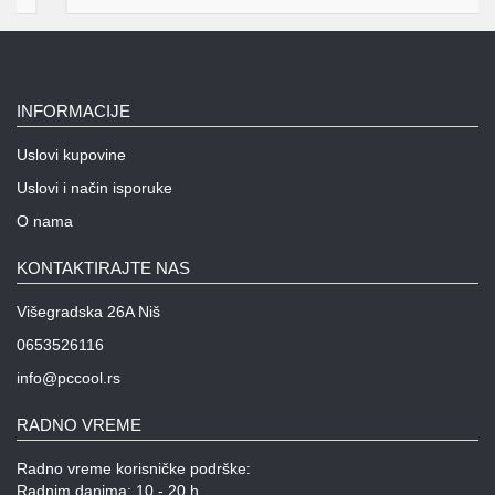
INFORMACIJE
Uslovi kupovine
Uslovi i način isporuke
O nama
KONTAKTIRAJTE NAS
Višegradska 26A Niš
0653526116
info@pccool.rs
RADNO VREME
Radno vreme korisničke podrške:
Radnim danima: 10 - 20 h