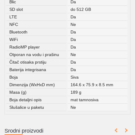
Blic
Da
SD slot
do 512 GB
LTE
Da
NFC
Ne
Bluetooth
Da
WiFi
Da
RadioMP player
Da
Otporan na vodu i prašinu
Ne
Čitač otisaka prstiju
Da
Baterija integrisana
Da
Boja
Siva
Dimenzija (WxHxD mm)
164.6 x 75.9 x 8.5 mm
Masa (g)
189 g
Boja detaljni opis
mat tamnosiva
Slušalice u paketu
Ne
Srodni proizvodi