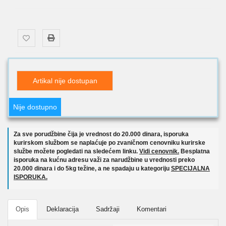
Artikal nije dostupan
Nije dostupno
Za sve porudžbine čija je vrednost do 20.000 dinara, isporuka
kurirskom službom se naplaćuje po zvaničnom cenovniku kurirske
službe možete pogledati na sledećem linku.
Vidi cenovnik.
Besplatna
isporuka na kućnu adresu važi za narudžbine u vrednosti preko
20.000 dinara i do 5kg težine, a ne spadaju u kategoriju
SPECIJALNA
ISPORUKA.
Opis
Deklaracija
Sadržaji
Komentari