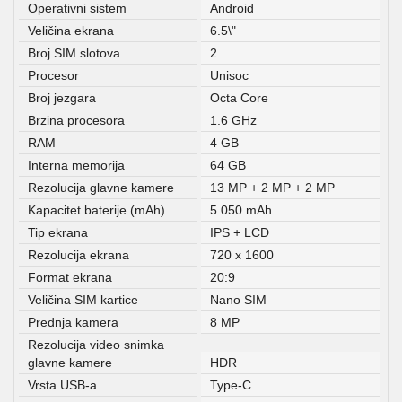
Operativni sistem
Android
Veličina ekrana
6.5\"
Broj SIM slotova
2
Procesor
Unisoc
Broj jezgara
Octa Core
Brzina procesora
1.6 GHz
RAM
4 GB
Interna memorija
64 GB
Rezolucija glavne kamere
13 MP + 2 MP + 2 MP
Kapacitet baterije (mAh)
5.050 mAh
Tip ekrana
IPS + LCD
Rezolucija ekrana
720 x 1600
Format ekrana
20:9
Veličina SIM kartice
Nano SIM
Prednja kamera
8 MP
Rezolucija video snimka
glavne kamere
HDR
Vrsta USB-a
Type-C