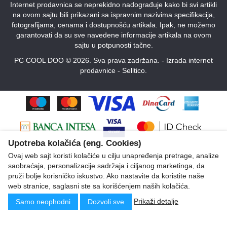
Internet prodavnica se neprekidno nadograđuje kako bi svi artikli
na ovom sajtu bili prikazani sa ispravnim nazivima specifikacija,
fotografijama, cenama i dostupnošću artikala. Ipak, ne možemo
garantovati da su sve navedene informacije artikala na ovom
sajtu u potpunosti tačne.
PC COOL DOO © 2026. Sva prava zadržana. -
Izrada internet
prodavnice
-
Selltico.
Upotreba kolačića (eng. Cookies)
Ovaj web sajt koristi kolačiće u cilju unapređenja pretrage, analize
saobraćaja, personalizacije sadržaja i ciljanog marketinga, da
pruži bolje korisničko iskustvo. Ako nastavite da koristite naše
web stranice, saglasni ste sa korišćenjem naših kolačića.
Prikaži detalje
Samo neophodni
Dozvoli sve