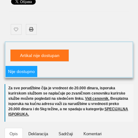
Artikal nije dostupan
Nije dostupno
Za sve porudžbine čija je vrednost do 20.000 dinara, isporuka
kurirskom službom se naplaćuje po zvaničnom cenovniku kurirske
službe možete pogledati na sledećem linku.
Vidi cenovnik.
Besplatna
isporuka na kućnu adresu važi za narudžbine u vrednosti preko
20.000 dinara i do 5kg težine, a ne spadaju u kategoriju
SPECIJALNA
ISPORUKA.
Opis
Deklaracija
Sadržaji
Komentari