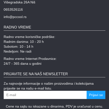
Višegradska 26A Niš
0653526116
info@pccool.rs
RADNO VREME
Radno vreme korisničke podrške:
Radnim danima: 10 - 20 h
Subotom: 10 - 14 h
Nedeljom: Ne radi
Radno vreme Internet Prodavnice:
24/7 - 365 dana u godini
PRIJAVITE SE NA NAŠ NEWSLETTER
Za najnovije informacije o našim proizvodima i kolekcijama
prijavite se na našu e-mail listu.
Prijavi se
Cene na sajtu su iskazane u dinarima, PDV je uračunat u cenu.