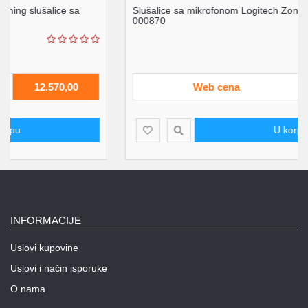
Slušalice sa mikrofonom Logitech Zone Wired 981-
000870
Web cena
12.290,00
U korpu
INFORMACIJE
Uslovi kupovine
Uslovi i način isporuke
O nama