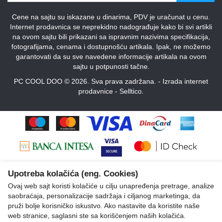
Cene na sajtu su iskazane u dinarima, PDV je uračunat u cenu.
Internet prodavnica se neprekidno nadograđuje kako bi svi artikli
na ovom sajtu bili prikazani sa ispravnim nazivima specifikacija,
fotografijama, cenama i dostupnošću artikala. Ipak, ne možemo
garantovati da su sve navedene informacije artikala na ovom
sajtu u potpunosti tačne.
PC COOL DOO © 2026. Sva prava zadržana. -
Izrada internet
prodavnice
-
Selltico.
Upotreba kolačića (eng. Cookies)
Ovaj web sajt koristi kolačiće u cilju unapređenja pretrage, analize
saobraćaja, personalizacije sadržaja i ciljanog marketinga, da
pruži bolje korisničko iskustvo. Ako nastavite da koristite naše
web stranice, saglasni ste sa korišćenjem naših kolačića.