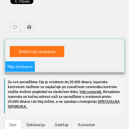
Artikal nije dostupan
Nije dostupno
Za sve porudžbine čija je vrednost do 20.000 dinara, isporuka
kurirskom službom se naplaćuje po zvaničnom cenovniku kurirske
službe možete pogledati na sledećem linku.
Vidi cenovnik.
Besplatna
isporuka na kućnu adresu važi za narudžbine u vrednosti preko
20.000 dinara i do 5kg težine, a ne spadaju u kategoriju
SPECIJALNA
ISPORUKA.
Opis
Deklaracija
Sadržaji
Komentari