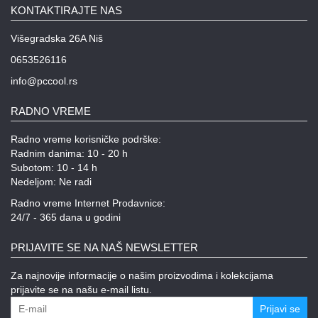
KONTAKTIRAJTE NAS
Višegradska 26A Niš
0653526116
info@pccool.rs
RADNO VREME
Radno vreme korisničke podrške:
Radnim danima: 10 - 20 h
Subotom: 10 - 14 h
Nedeljom: Ne radi
Radno vreme Internet Prodavnice:
24/7 - 365 dana u godini
PRIJAVITE SE NA NAŠ NEWSLETTER
Za najnovije informacije o našim proizvodima i kolekcijama
prijavite se na našu e-mail listu.
Prijavi se