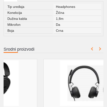
Tip uređaja
Headphones
Konekcija
Žična
Dužina kabla
1,8m
Mikrofon
Da
Boja
Crna
Srodni proizvodi