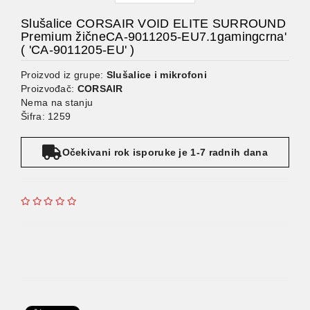
Slušalice CORSAIR VOID ELITE SURROUND
Premium žičneCA-9011205-EU7.1gamingcrna'
( 'CA-9011205-EU' )
Proizvod iz grupe:
Slušalice i mikrofoni
Proizvođač:
CORSAIR
Nema na stanju
Šifra: 1259
Očekivani rok isporuke je 1-7 radnih dana