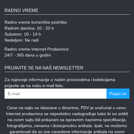
RADNO VREME
Radno vreme korisničke podrške:
Radnim danima: 10 - 20 h
Subotom: 10 - 14 h
Nedeljom: Ne radi
Radno vreme Internet Prodavnice:
24/7 - 365 dana u godini
PRIJAVITE SE NA NAŠ NEWSLETTER
Za najnovije informacije o našim proizvodima i kolekcijama
prijavite se na našu e-mail listu.
Prijavi se
Cene na sajtu su iskazane u dinarima, PDV je uračunat u cenu.
Internet prodavnica se neprekidno nadograđuje kako bi svi artikli
na ovom sajtu bili prikazani sa ispravnim nazivima specifikacija,
fotografijama, cenama i dostupnošću artikala. Ipak, ne možemo
garantovati da su sve navedene informacije artikala na ovom