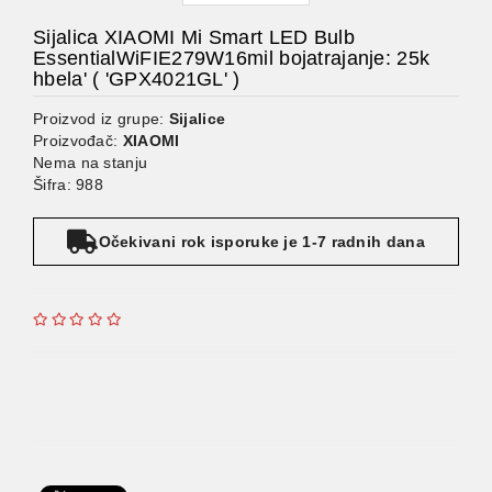
Sijalica XIAOMI Mi Smart LED Bulb
EssentialWiFIE279W16mil bojatrajanje: 25k
hbela' ( 'GPX4021GL' )
Proizvod iz grupe:
Sijalice
Proizvođač:
XIAOMI
Nema na stanju
Šifra: 988
Očekivani rok isporuke je 1-7 radnih dana