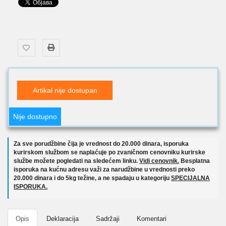
Artikal nije dostupan
Nije dostupno
Za sve porudžbine čija je vrednost do 20.000 dinara, isporuka
kurirskom službom se naplaćuje po zvaničnom cenovniku kurirske
službe možete pogledati na sledećem linku.
Vidi cenovnik.
Besplatna
isporuka na kućnu adresu važi za narudžbine u vrednosti preko
20.000 dinara i do 5kg težine, a ne spadaju u kategoriju
SPECIJALNA
ISPORUKA.
Opis
Deklaracija
Sadržaji
Komentari