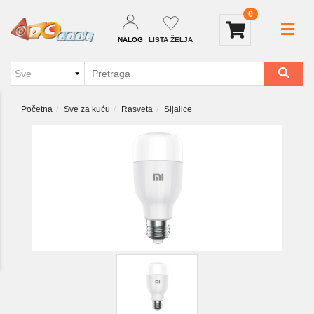
0
NALOG
LISTA ŽELJA
Početna
Sve za kuću
Rasveta
Sijalice