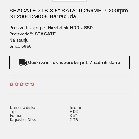
SEAGATE 2TB 3.5'' SATA III 256MB 7.200rpm
ST2000DM008 Barracuda
Proizvod iz grupe:
Hard disk HDD - SSD
Proizvođač:
SEAGATE
Na stanju
Šifra: 5856
Očekivani rok isporuke je 1-7 radnih dana
Namena diska:
Interni
Tip:
HDD
Format:
3.5"
Kapacitet Diska:
2 TB