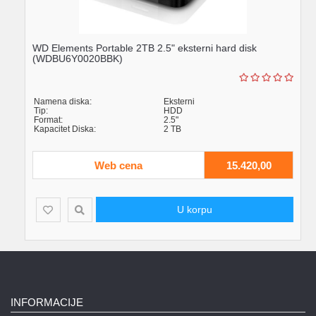
WD Elements Portable 2TB 2.5" eksterni hard disk
(WDBU6Y0020BBK)
Namena diska:
Eksterni
Tip:
HDD
Format:
2.5"
Kapacitet Diska:
2 TB
Web cena
15.420,00
U korpu
INFORMACIJE