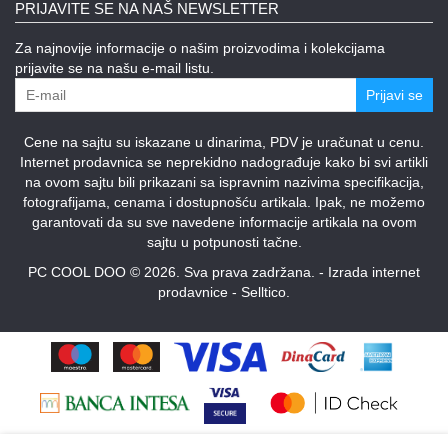
PRIJAVITE SE NA NAŠ NEWSLETTER
Za najnovije informacije o našim proizvodima i kolekcijama
prijavite se na našu e-mail listu.
Prijavi se
Cene na sajtu su iskazane u dinarima, PDV je uračunat u cenu.
Internet prodavnica se neprekidno nadograđuje kako bi svi artikli
na ovom sajtu bili prikazani sa ispravnim nazivima specifikacija,
fotografijama, cenama i dostupnošću artikala. Ipak, ne možemo
garantovati da su sve navedene informacije artikala na ovom
sajtu u potpunosti tačne.
PC COOL DOO © 2026. Sva prava zadržana. -
Izrada internet
prodavnice
-
Selltico.