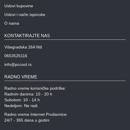
Uslovi kupovine
Uslovi i način isporuke
O nama
KONTAKTIRAJTE NAS
Višegradska 26A Niš
0653526116
info@pccool.rs
RADNO VREME
Radno vreme korisničke podrške:
Radnim danima: 10 - 20 h
Subotom: 10 - 14 h
Nedeljom: Ne radi
Radno vreme Internet Prodavnice:
24/7 - 365 dana u godini