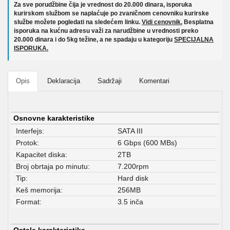
Za sve porudžbine čija je vrednost do 20.000 dinara, isporuka
kurirskom službom se naplaćuje po zvaničnom cenovniku kurirske
službe možete pogledati na sledećem linku.
Vidi cenovnik.
Besplatna
isporuka na kućnu adresu važi za narudžbine u vrednosti preko
20.000 dinara i do 5kg težine, a ne spadaju u kategoriju
SPECIJALNA
ISPORUKA.
Opis
Deklaracija
Sadržaji
Komentari
Osnovne karakteristike
Interfejs:
SATA III
Protok:
6 Gbps (600 MBs)
Kapacitet diska:
2TB
Broj obrtaja po minutu:
7.200rpm
Tip:
Hard disk
Keš memorija:
256MB
Format:
3.5 inča