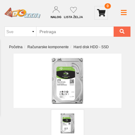
0
NALOG
LISTA ŽELJA
Početna
Računarske komponente
Hard disk HDD - SSD