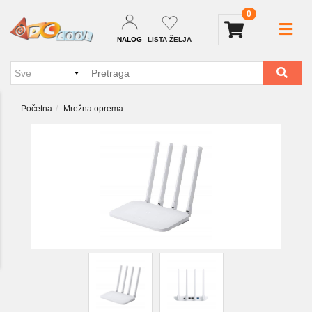
0
NALOG
LISTA ŽELJA
Početna
Mrežna oprema