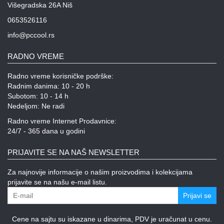
Višegradska 26A Niš
0653526116
info@pccool.rs
RADNO VREME
Radno vreme korisničke podrške:
Radnim danima: 10 - 20 h
Subotom: 10 - 14 h
Nedeljom: Ne radi
Radno vreme Internet Prodavnice:
24/7 - 365 dana u godini
PRIJAVITE SE NA NAŠ NEWSLETTER
Za najnovije informacije o našim proizvodima i kolekcijama
prijavite se na našu e-mail listu.
Prijavi se
Cene na sajtu su iskazane u dinarima, PDV je uračunat u cenu.