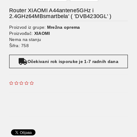
Router XIAOMI A44antene5GHz i
2.4GHz64MBsmartbela' ( 'DVB4230GL' )
Proizvod iz grupe:
Mrežna oprema
Proizvođač:
XIAOMI
Nema na stanju
Šifra: 758
Očekivani rok isporuke je 1-7 radnih dana