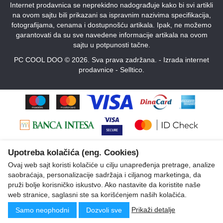
Internet prodavnica se neprekidno nadograđuje kako bi svi artikli
na ovom sajtu bili prikazani sa ispravnim nazivima specifikacija,
fotografijama, cenama i dostupnošću artikala. Ipak, ne možemo
garantovati da su sve navedene informacije artikala na ovom
sajtu u potpunosti tačne.
PC COOL DOO © 2026. Sva prava zadržana. -
Izrada internet
prodavnice
-
Selltico.
Upotreba kolačića (eng. Cookies)
Ovaj web sajt koristi kolačiće u cilju unapređenja pretrage, analize
saobraćaja, personalizacije sadržaja i ciljanog marketinga, da
pruži bolje korisničko iskustvo. Ako nastavite da koristite naše
web stranice, saglasni ste sa korišćenjem naših kolačića.
Prikaži detalje
Samo neophodni
Dozvoli sve