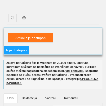
Artikal nije dostupan
Nije dostupno
Za sve porudžbine čija je vrednost do 20.000 dinara, isporuka
kurirskom službom se naplaćuje po zvaničnom cenovniku kurirske
službe možete pogledati na sledećem linku.
Vidi cenovnik.
Besplatna
isporuka na kućnu adresu važi za narudžbine u vrednosti preko
20.000 dinara i do 5kg težine, a ne spadaju u kategoriju
SPECIJALNA
ISPORUKA.
Opis
Deklaracija
Sadržaji
Komentari