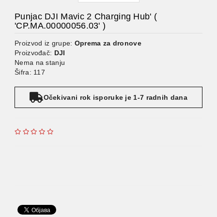
Punjac DJI Mavic 2 Charging Hub' (
'CP.MA.00000056.03' )
Proizvod iz grupe:
Oprema za dronove
Proizvođač:
DJI
Nema na stanju
Šifra: 117
Očekivani rok isporuke je 1-7 radnih dana