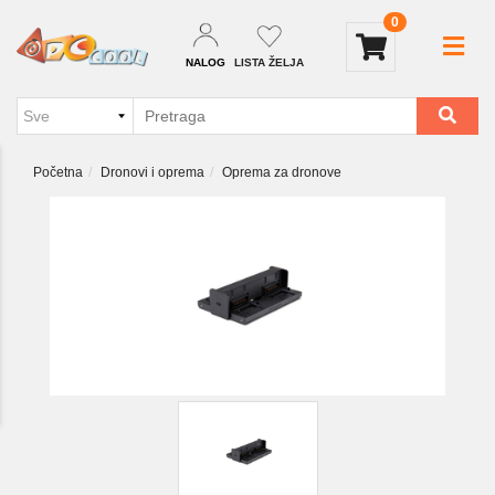
0
NALOG
LISTA ŽELJA
Početna
Dronovi i oprema
Oprema za dronove