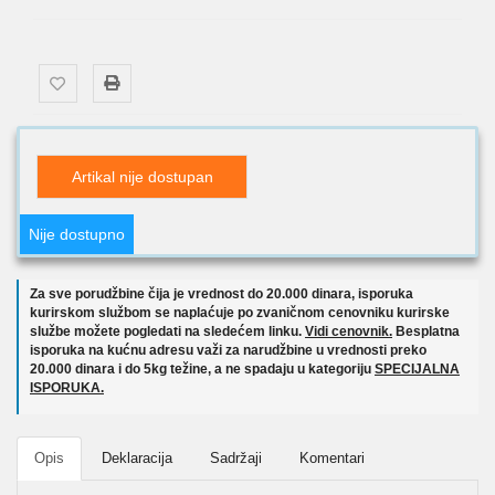
Artikal nije dostupan
Nije dostupno
Za sve porudžbine čija je vrednost do 20.000 dinara, isporuka
kurirskom službom se naplaćuje po zvaničnom cenovniku kurirske
službe možete pogledati na sledećem linku.
Vidi cenovnik.
Besplatna
isporuka na kućnu adresu važi za narudžbine u vrednosti preko
20.000 dinara i do 5kg težine, a ne spadaju u kategoriju
SPECIJALNA
ISPORUKA.
Opis
Deklaracija
Sadržaji
Komentari