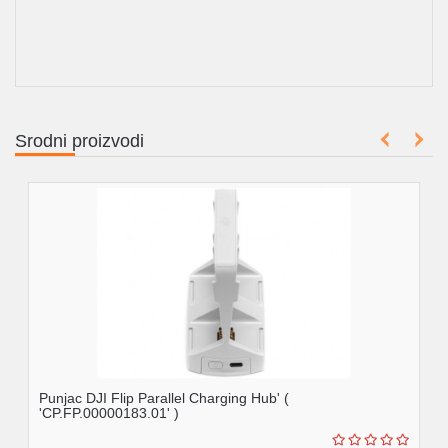
Srodni proizvodi
Punjac DJI Flip Parallel Charging Hub' (
'CP.FP.00000183.01' )