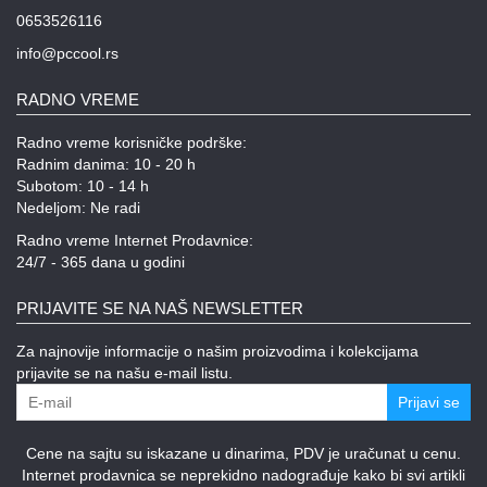
0653526116
info@pccool.rs
RADNO VREME
Radno vreme korisničke podrške:
Radnim danima: 10 - 20 h
Subotom: 10 - 14 h
Nedeljom: Ne radi
Radno vreme Internet Prodavnice:
24/7 - 365 dana u godini
PRIJAVITE SE NA NAŠ NEWSLETTER
Za najnovije informacije o našim proizvodima i kolekcijama
prijavite se na našu e-mail listu.
Prijavi se
Cene na sajtu su iskazane u dinarima, PDV je uračunat u cenu.
Internet prodavnica se neprekidno nadograđuje kako bi svi artikli