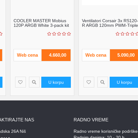
COOLER MASTER Mobius
Ventilatori Corsair 3x RS120
120P ARGB White 3-pack kit
R ARGB 120mm PWM-Triple
ventilator (MFZ-M2D...
Pack - White, ...
Web cena
4.660,00
Web cena
5.090,00
U korpu
U korpu
AKTIRAJTE NAS
RADNO VREME
adska 26A Niš
Radno vreme korisničke podrške
Radnim danima: 10 - 20 h