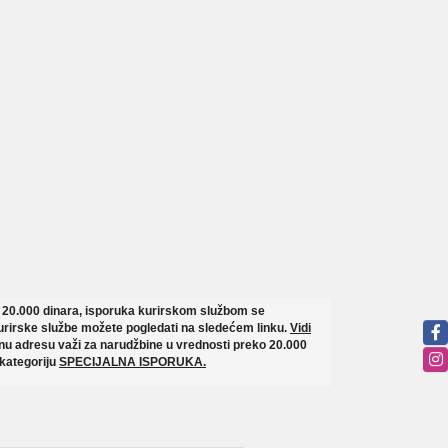
o 20.000 dinara, isporuka kurirskom službom se
rirske službe možete pogledati na sledećem linku.
Vidi
u adresu važi za narudžbine u vrednosti preko 20.000
 kategoriju
SPECIJALNA ISPORUKA.