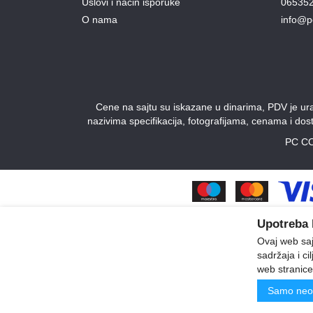
Uslovi i način isporuke
06535
O nama
info@p
Cene na sajtu su iskazane u dinarima, PDV je urač
nazivima specifikacija, fotografijama, cenama i do
PC CO
Upotreba 
Ovaj web sajt
sadržaja i ci
web stranice
Samo neo