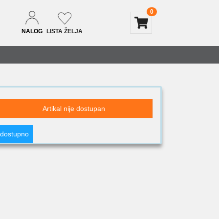
0
NALOG
LISTA ŽELJA
Artikal nije dostupan
 dostupno