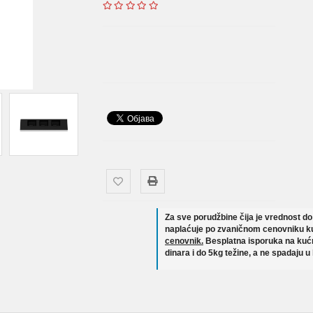
Za sve porudžbine čija je vrednost d
naplaćuje po zvaničnom cenovniku ku
cenovnik.
Besplatna isporuka na kućn
dinara i do 5kg težine, a ne spadaju u