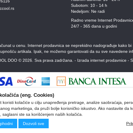
26116
Subotom: 10 - 14 h
ccool.rs
Nedeljom: Ne radi
Radno vreme Internet Prodavnic
24/7 - 365 dana u godini
unat u cenu. Internet prodavnica se neprekidno nadograđuje kako bi svi
stupnošću artikala. Ipak, ne možemo garantovati da su sve navedene inf
OL DOO © 2026. Sva prava zadržana. -
Izrada internet prodavnice
-
S
kolačića (eng. Cookies)
 koristi kolačiće u cilju unapređenja pretrage, analize saobraćaja, pers
ljanog marketinga, da pruži bolje korisničko iskustvo. Ako nastavite da k
, saglasni ste sa korišćenjem naših kolačića.
phodni
Dozvoli sve
Pri