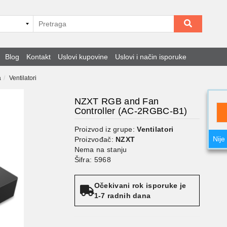
Blog
Kontakt
Uslovi kupovine
Uslovi i način isporuke
a
Ventilatori
NZXT RGB and Fan
Controller (AC-2RGBC-B1)
Proizvod iz grupe:
Ventilatori
Nije
Proizvođač:
NZXT
Nema na stanju
Šifra: 5968
Očekivani rok isporuke je
1-7 radnih dana