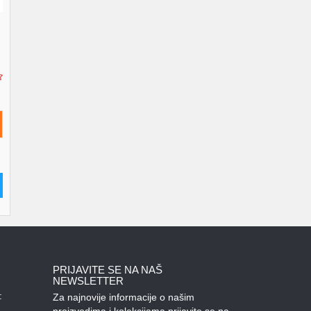
-
PRIJAVITE SE NA NAŠ
NEWSLETTER
:
Za najnovije informacije o našim
proizvodima i kolekcijama prijavite se na