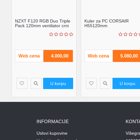
NZXT F120 RGB Duo Triple
Kuler za PC CORSAIR
Pack 120mm ventilator crni
H55120mm
(RF-D12TF-B1)
ventilatorRGBcrna' ( 'CW-
9060052-WW' )
Web cena
4.000,00
Web cena
5.080,00
U korpu
U korpu
INFORMACIJE
KONT
Uslovi kupovine
Višegr