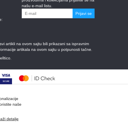
našu e-mail listu.
Prijavi se
e:
 artikli na ovom sajtu bili prikazani sa ispravnim
ormacije artikala na ovom sajtu u potpunosti tačne.
elltico.
onalizacije
oristite naše
kaži detalje