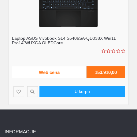
8X Win11
Laptop ASUS Vivobook S14 S5406SA-QD123W 
Home14"WUXGA OLEDCore...
53.910,00
Web cena
150.5
U korpu
INFORMACIJE