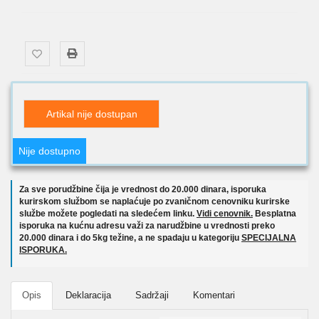
Artikal nije dostupan
Nije dostupno
Za sve porudžbine čija je vrednost do 20.000 dinara, isporuka
kurirskom službom se naplaćuje po zvaničnom cenovniku kurirske
službe možete pogledati na sledećem linku.
Vidi cenovnik.
Besplatna
isporuka na kućnu adresu važi za narudžbine u vrednosti preko
20.000 dinara i do 5kg težine, a ne spadaju u kategoriju
SPECIJALNA
ISPORUKA.
Opis
Deklaracija
Sadržaji
Komentari