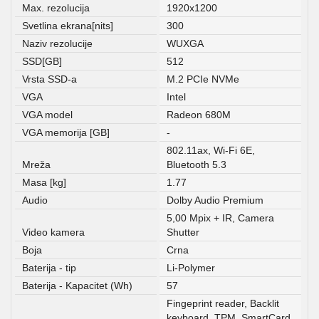
Max. rezolucija
1920x1200
Svetlina ekrana[nits]
300
Naziv rezolucije
WUXGA
SSD[GB]
512
Vrsta SSD-a
M.2 PCIe NVMe
VGA
Intel
VGA model
Radeon 680M
VGA memorija [GB]
-
802.11ax, Wi-Fi 6E,
Mreža
Bluetooth 5.3
Masa [kg]
1.77
Audio
Dolby Audio Premium
5,00 Mpix + IR, Camera
Video kamera
Shutter
Boja
Crna
Baterija - tip
Li-Polymer
Baterija - Kapacitet (Wh)
57
Fingeprint reader, Backlit
keyboard, TPM, SmartCard