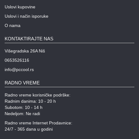
Uslovi kupovine
Uslovi i način isporuke
O nama
KONTAKTIRAJTE NAS
Višegradska 26A Niš
0653526116
info@pccool.rs
RADNO VREME
Radno vreme korisničke podrške:
Radnim danima: 10 - 20 h
Subotom: 10 - 14 h
Nedeljom: Ne radi
Radno vreme Internet Prodavnice:
24/7 - 365 dana u godini