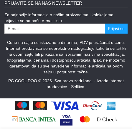
PRIJAVITE SE NA NAŠ NEWSLETTER
Za najnovije informacije o našim proizvodima i kolekcijama
prijavite se na našu e-mail listu.
Prijavi se
Cene na sajtu su iskazane u dinarima, PDV je uračunat u cenu.
Internet prodavnica se neprekidno nadograđuje kako bi svi artikli
na ovom sajtu bili prikazani sa ispravnim nazivima specifikacija,
fotografijama, cenama i dostupnošću artikala. Ipak, ne možemo
garantovati da su sve navedene informacije artikala na ovom
sajtu u potpunosti tačne.
PC COOL DOO © 2026. Sva prava zadržana. -
Izrada internet
prodavnice
-
Selltico.