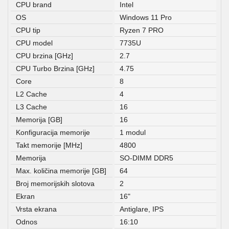
CPU brand
Intel
OS
Windows 11 Pro
CPU tip
Ryzen 7 PRO
CPU model
7735U
CPU brzina [GHz]
2.7
CPU Turbo Brzina [GHz]
4.75
Core
8
L2 Cache
4
L3 Cache
16
Memorija [GB]
16
Konfiguracija memorije
1 modul
Takt memorije [MHz]
4800
Memorija
SO-DIMM DDR5
Max. količina memorije [GB]
64
Broj memorijskih slotova
2
Ekran
16"
Vrsta ekrana
Antiglare, IPS
Odnos
16:10