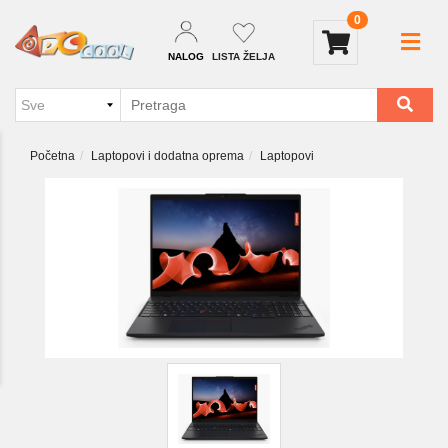
0
NALOG
LISTA ŽELJA
Početna
Laptopovi i dodatna oprema
Laptopovi