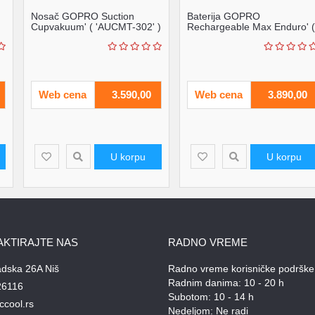
Nosač GOPRO Suction
Baterija GOPRO
Cupvakuum' ( 'AUCMT-302' )
Rechargeable Max Enduro' (
'ACBAT-011' )
Web cena
3.590,00
Web cena
3.890,00
U korpu
U korpu
AKTIRAJTE NAS
RADNO VREME
adska 26A Niš
Radno vreme korisničke podrške
Radnim danima: 10 - 20 h
26116
Subotom: 10 - 14 h
ccool.rs
Nedeljom: Ne radi