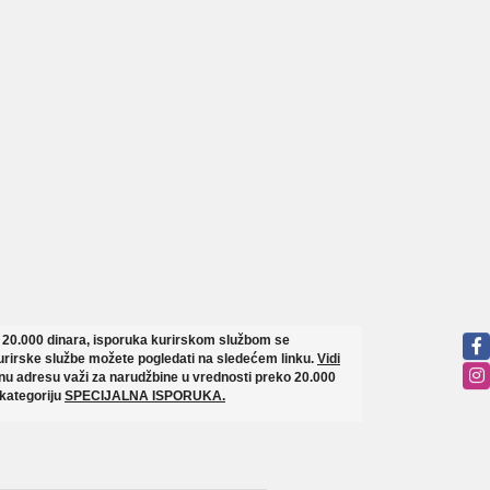
o 20.000 dinara, isporuka kurirskom službom se
rirske službe možete pogledati na sledećem linku.
Vidi
u adresu važi za narudžbine u vrednosti preko 20.000
 kategoriju
SPECIJALNA ISPORUKA.