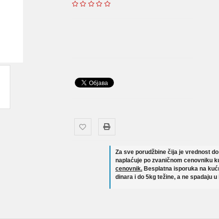
Za sve porudžbine čija je vrednost d
naplaćuje po zvaničnom cenovniku ku
cenovnik.
Besplatna isporuka na kućn
dinara i do 5kg težine, a ne spadaju u