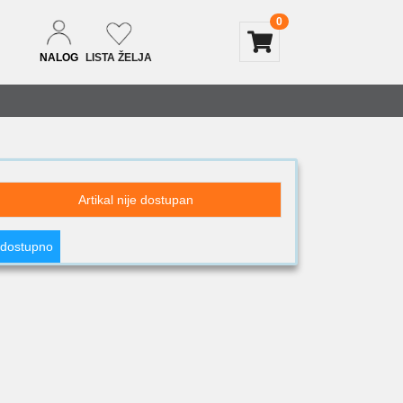
0
NALOG
LISTA ŽELJA
Artikal nije dostupan
 dostupno