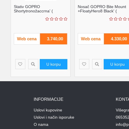
Stativ GOPRO
Nosač GOPRO Bite Mount
Shortytronožaccrna' (
+FloatyHero8 Black' (
'AFTTM-001' )
'ASLBM-002' )
Web cena
3.740,00
Web cena
4.330,00
U korpu
U korpu
INFORMACIJE
KONT
Uslovi kupovine
Višegr
Uslovi i način isporuke
06535
O nama
info@p