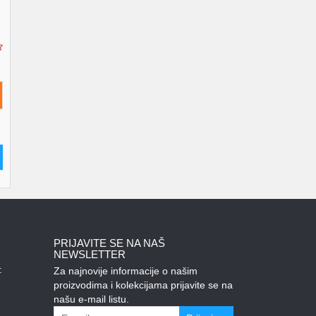
PRIJAVITE SE NA NAŠ
NEWSLETTER
:
Za najnovije informacije o našim
proizvodima i kolekcijama prijavite se na
našu e-mail listu.