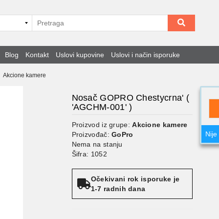
Blog
Kontakt
Uslovi kupovine
Uslovi i način isporuke
Akcione kamere
Nosač GOPRO Chestycrna' (
'AGCHM-001' )
Proizvod iz grupe:
Akcione kamere
Nije
Proizvođač:
GoPro
Nema na stanju
Šifra: 1052
Očekivani rok isporuke je
1-7 radnih dana