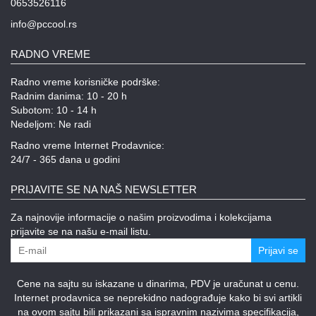
0653526116
info@pccool.rs
RADNO VREME
Radno vreme korisničke podrške:
Radnim danima: 10 - 20 h
Subotom: 10 - 14 h
Nedeljom: Ne radi
Radno vreme Internet Prodavnice:
24/7 - 365 dana u godini
PRIJAVITE SE NA NAŠ NEWSLETTER
Za najnovije informacije o našim proizvodima i kolekcijama
prijavite se na našu e-mail listu.
Prijavi se
Cene na sajtu su iskazane u dinarima, PDV je uračunat u cenu.
Internet prodavnica se neprekidno nadograđuje kako bi svi artikli
na ovom sajtu bili prikazani sa ispravnim nazivima specifikacija,