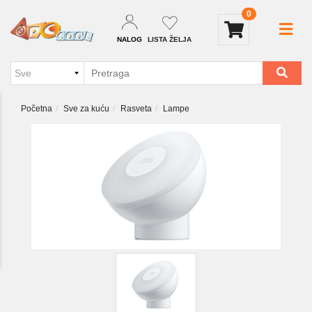
0
NALOG
LISTA ŽELJA
Početna
Sve za kuću
Rasveta
Lampe