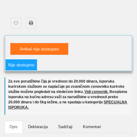
Artikal nije dostupan
Nije dostupno
Za sve porudžbine čija je vrednost do 20.000 dinara, isporuka
kurirskom službom se naplaćuje po zvaničnom cenovniku kurirske
službe možete pogledati na sledećem linku.
Vidi cenovnik.
Besplatna
isporuka na kućnu adresu važi za narudžbine u vrednosti preko
20.000 dinara i do 5kg težine, a ne spadaju u kategoriju
SPECIJALNA
ISPORUKA.
Opis
Deklaracija
Sadržaji
Komentari