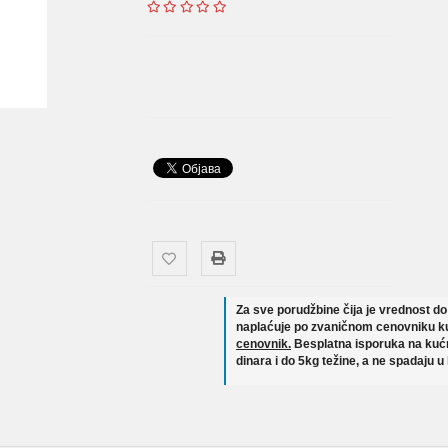
Za sve porudžbine čija je vrednost d
naplaćuje po zvaničnom cenovniku ku
cenovnik.
Besplatna isporuka na kućn
dinara i do 5kg težine, a ne spadaju u