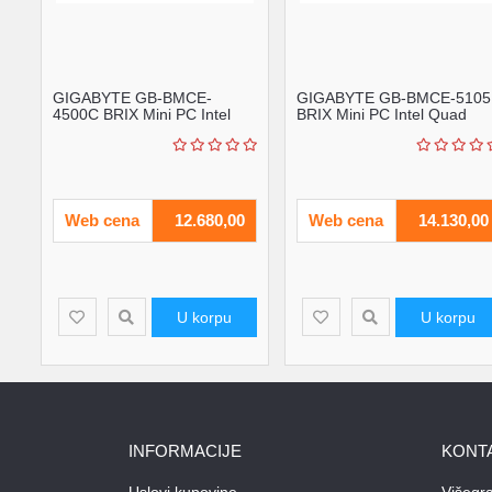
GIGABYTE GB-BMCE-
GIGABYTE GB-BMCE-5105
4500C BRIX Mini PC Intel
BRIX Mini PC Intel Quad
Dual Core N4500 2.8GHz
Core N5105 2.8GHz outlet
ou...
Web cena
12.680,00
Web cena
14.130,00
U korpu
U korpu
INFORMACIJE
KONT
Uslovi kupovine
Višegr