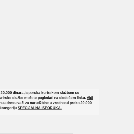
o 20.000 dinara, isporuka kurirskom službom se
rirske službe možete pogledati na sledećem linku.
Vidi
u adresu važi za narudžbine u vrednosti preko 20.000
 kategoriju
SPECIJALNA ISPORUKA.