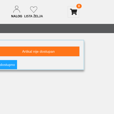
0
NALOG
LISTA ŽELJA
Artikal nije dostupan
 dostupno