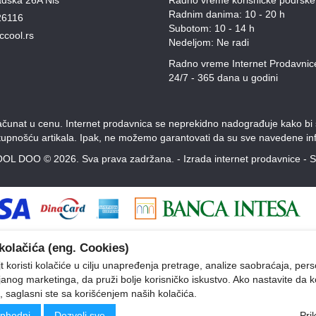
Radnim danima: 10 - 20 h
26116
Subotom: 10 - 14 h
ccool.rs
Nedeljom: Ne radi
Radno vreme Internet Prodavnic
24/7 - 365 dana u godini
unat u cenu. Internet prodavnica se neprekidno nadograđuje kako bi svi
stupnošću artikala. Ipak, ne možemo garantovati da su sve navedene inf
OL DOO © 2026. Sva prava zadržana. -
Izrada internet prodavnice
-
S
kolačića (eng. Cookies)
 koristi kolačiće u cilju unapređenja pretrage, analize saobraćaja, pers
ljanog marketinga, da pruži bolje korisničko iskustvo. Ako nastavite da k
, saglasni ste sa korišćenjem naših kolačića.
phodni
Dozvoli sve
Pri