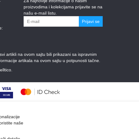
Za najnovije informacije o našim
proizvodima i kolekcijama prijavite se na
našu e-mail listu.
Prijavi se
e:
 artikli na ovom sajtu bili prikazani sa ispravnim
ormacije artikala na ovom sajtu u potpunosti tačne.
elltico.
onalizacije
oristite naše
kaži detalje