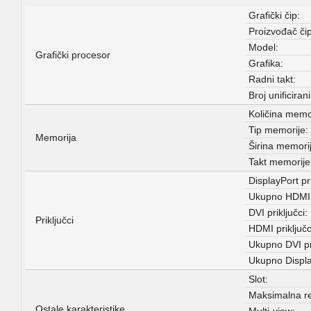
Grafički čip:
Proizvođač či
Model:
Grafički procesor
Grafika:
Radni takt:
Broj unificira
Količina memo
Tip memorije:
Memorija
Širina memori
Takt memorije
DisplayPort pri
Ukupno HDMI p
DVI priključci:
Priključci
HDMI priključc
Ukupno DVI pr
Ukupno Display
Slot:
Maksimalna re
Ostale karakteristike
Multi-view: