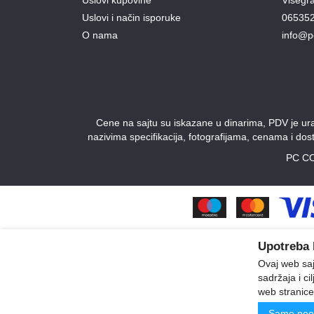
Uslovi i način isporuke
06535
O nama
info@p
Cene na sajtu su iskazane u dinarima, PDV je urač
nazivima specifikacija, fotografijama, cenama i do
PC CO
Upotreba 
Ovaj web sajt
sadržaja i ci
web stranice
Samo neo