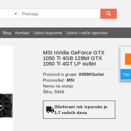
Blog
Kontakt
Uslovi kupovine
Uslovi i način isporuke
MSI nVidia GeForce GTX
1050 Ti 4GB 128bit GTX
1050 Ti 4GT LP outlet
Proizvod iz grupe:
00000Outlet
Nije
Proizvođač:
MSI
Nema na stanju
Šifra: 5948
Očekivani rok isporuke je
1-7 radnih dana