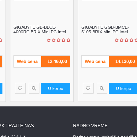
GIGABYTE GB-BLCE-
GIGABYTE GGB-BMCE-
4000RC BRIX Mini PC Intel
5105 BRIX Mini PC Intel
Dual Core N4000 1.1GHz (...
Quad Core N5105 2.8GHz
8G...
Web cena
12.460,00
Web cena
14.130,00
U korpu
U korpu
AKTIRAJTE NAS
RADNO VREME
adska 26A Niš
Radno vreme korisničke podrške