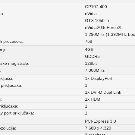
GP107-400
pa:
nVidia
GTX 1050 Ti
nVidia® GeForce®
1.290MHz (1.392MHz boos
nih procesora:
768
rije:
4GB
GDDR5
jske magistrale:
128bit
:
7.008MHz
ključci:
1x DisplayPort
riključaka:
1
1x DVI-D Dual Link
i:
1x HDMI
iključaka:
1
 port priključaka:
1
PCI-Express 3.0
zolucija:
7.680 x 4.320
3 monitora