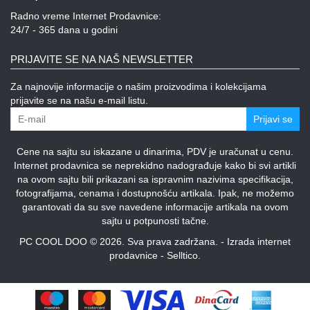
Radno vreme Internet Prodavnice:
24/7 - 365 dana u godini
PRIJAVITE SE NA NAŠ NEWSLETTER
Za najnovije informacije o našim proizvodima i kolekcijama
prijavite se na našu e-mail listu.
Prijavi se
Cene na sajtu su iskazane u dinarima, PDV je uračunat u cenu.
Internet prodavnica se neprekidno nadograđuje kako bi svi artikli
na ovom sajtu bili prikazani sa ispravnim nazivima specifikacija,
fotografijama, cenama i dostupnošću artikala. Ipak, ne možemo
garantovati da su sve navedene informacije artikala na ovom
sajtu u potpunosti tačne.
PC COOL DOO © 2026. Sva prava zadržana. -
Izrada internet
prodavnice
-
Selltico.