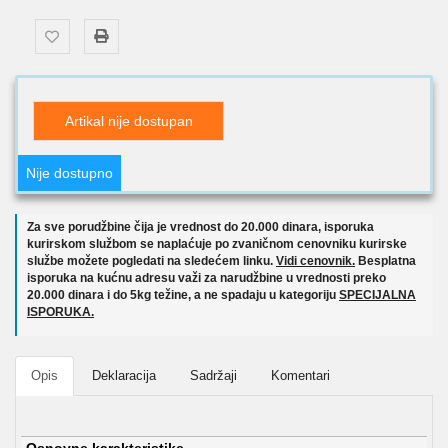
Artikal nije dostupan
Nije dostupno
Za sve porudžbine čija je vrednost do 20.000 dinara, isporuka
kurirskom službom se naplaćuje po zvaničnom cenovniku kurirske
službe možete pogledati na sledećem linku.
Vidi cenovnik.
Besplatna
isporuka na kućnu adresu važi za narudžbine u vrednosti preko
20.000 dinara i do 5kg težine, a ne spadaju u kategoriju
SPECIJALNA
ISPORUKA.
Opis
Deklaracija
Sadržaji
Komentari