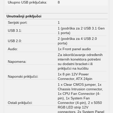
Ukupno USB priključaka:
8
Unutrašnji priključci
Serijski port:
1
1 (podrška za 2 USB 3.1 Gen
USB 3.1:
1 porta)
2 (podrška za 4 USB 2.0
USB 2.0:
porta)
Audio:
1x Front panel audio
Za iskorišćavanje određenih
internih konektora potrebni
Napomena:
su dodatni bracket-i ili
priključci na kućištu
1x 8 pin 12V Power
Naponski priključci:
Connector, ATX 24pin
1 x Clear CMOS jumper, 1x
Chassis Intrusion connector,
1x CPU Fan Connector (4-
pin), 1x System Fan
Ostali priključci:
Connector (4-pin), 2 x 5050
RGB LED strip 12V
connectors, 2x System Panel