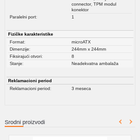
connector, TPM modul
konektor
Paralelni port:
1
Fizičke karakteristike
Format:
microATX
Dimenzije:
244mm x 244mm
Fiksirajući otvori:
8
Stanje:
Neadekvatna ambalaža
Reklamacioni period
Reklamacioni period:
3 meseca
Srodni proizvodi