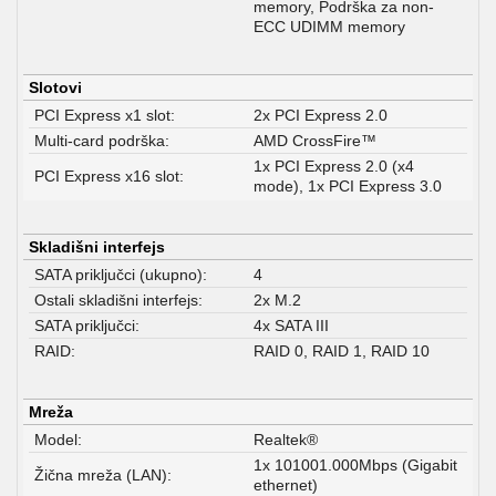
memory, Podrška za non-
ECC UDIMM memory
Slotovi
PCI Express x1 slot:
2x PCI Express 2.0
Multi-card podrška:
AMD CrossFire™
1x PCI Express 2.0 (x4
PCI Express x16 slot:
mode), 1x PCI Express 3.0
Skladišni interfejs
SATA priključci (ukupno):
4
Ostali skladišni interfejs:
2x M.2
SATA priključci:
4x SATA III
RAID:
RAID 0, RAID 1, RAID 10
Mreža
Model:
Realtek®
1x 101001.000Mbps (Gigabit
Žična mreža (LAN):
ethernet)