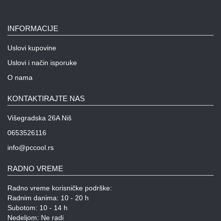
INFORMACIJE
Uslovi kupovine
Uslovi i način isporuke
O nama
KONTAKTIRAJTE NAS
Višegradska 26A Niš
0653526116
info@pccool.rs
RADNO VREME
Radno vreme korisničke podrške:
Radnim danima: 10 - 20 h
Subotom: 10 - 14 h
Nedeljom: Ne radi