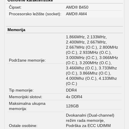
Osnovne karakteristike
Čipset:
AMD® B450
Procesorsko ležište (socket):
AMD® AM4
Memorija
1.866MHz, 2.133MHz,
2.400MHz, 2.667MHz,
2.667MHz (O.C.), 2.800MHz
(O.C.), 2.933MHz (O.C.),
3.000MHz (O.C.), 3.066MHz
Podržane memorije:
(O.C.), 3.200MHz (O.C.),
3.466Mhz (O.C.), 3.733Mhz
(O.C.), 3.866Mhz (O.C.),
4.000Mhz (O.C.), 4.133Mhz
(O.C.)
Tip memorije:
DDR4
Memorijski slotovi:
4x DDR4
Maksimalna ukupna
128GB
memorija:
Dvokanalni (Dual-channel)
režim rada memorije,
Ostale osobine:
Podrška za ECC UDIMM