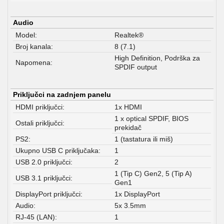
Audio
Model:
Realtek®
Broj kanala:
8 (7.1)
High Definition, Podrška za
Napomena:
SPDIF output
Priključci na zadnjem panelu
HDMI priključci:
1x HDMI
1 x optical SPDIF, BIOS
Ostali priključci:
prekidač
PS2:
1 (tastatura ili miš)
Ukupno USB C priključaka:
1
USB 2.0 priključci:
2
1 (Tip C) Gen2, 5 (Tip A)
USB 3.1 priključci:
Gen1
DisplayPort priključci:
1x DisplayPort
Audio:
5x 3.5mm
RJ-45 (LAN):
1