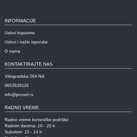
INFORMACIJE
Uslovi kupovine
Uslovi i način isporuke
O nama
KONTAKTIRAJTE NAS
Višegradska 26A Niš
0653526116
info@pccool.rs
RADNO VREME
Radno vreme korisničke podrške:
Radnim danima: 10 - 20 h
Subotom: 10 - 14 h