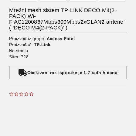
Mrežni mesh sistem TP-LINK DECO M4(2-
PACK) Wi-
FiAC1200867Mbps300Mbps2xGLAN2 antene'
( 'DECO M4(2-PACK)' )
Proizvod iz grupe:
Access Point
Proizvođač:
TP-Link
Na stanju
Šifra: 728
Očekivani rok isporuke je 1-7 radnih dana