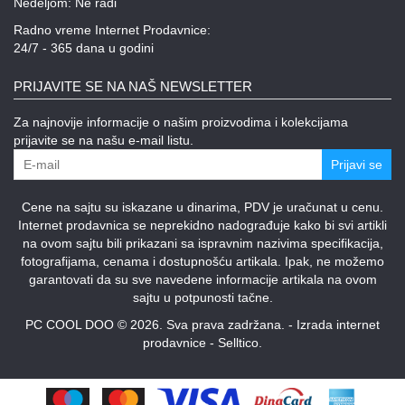
Nedeljom: Ne radi
Radno vreme Internet Prodavnice:
24/7 - 365 dana u godini
PRIJAVITE SE NA NAŠ NEWSLETTER
Za najnovije informacije o našim proizvodima i kolekcijama
prijavite se na našu e-mail listu.
Prijavi se
Cene na sajtu su iskazane u dinarima, PDV je uračunat u cenu.
Internet prodavnica se neprekidno nadograđuje kako bi svi artikli
na ovom sajtu bili prikazani sa ispravnim nazivima specifikacija,
fotografijama, cenama i dostupnošću artikala. Ipak, ne možemo
garantovati da su sve navedene informacije artikala na ovom
sajtu u potpunosti tačne.
PC COOL DOO © 2026. Sva prava zadržana. -
Izrada internet
prodavnice
-
Selltico.