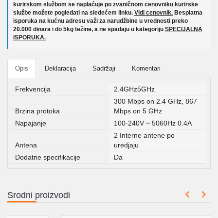
kurirskom službom se naplaćuje po zvaničnom cenovniku kurirske
službe možete pogledati na sledećem linku.
Vidi cenovnik.
Besplatna
isporuka na kućnu adresu važi za narudžbine u vrednosti preko
20.000 dinara i do 5kg težine, a ne spadaju u kategoriju
SPECIJALNA
ISPORUKA.
Opis
Deklaracija
Sadržaji
Komentari
Frekvencija
2.4GHz5GHz
300 Mbps on 2.4 GHz, 867
Brzina protoka
Mbps on 5 GHz
Napajanje
100-240V ~ 5060Hz 0.4A
2 Interne antene po
Antena
uredjaju
Dodatne specifikacije
Da
Srodni proizvodi