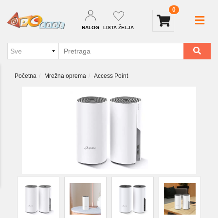
0
NALOG
LISTA ŽELJA
Početna
Mrežna oprema
Access Point