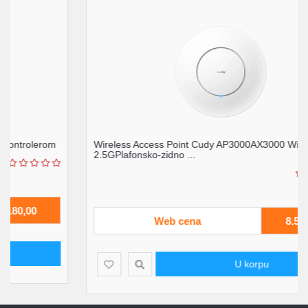
Wireless Access Point Cudy AP3000AX3000 WiFI 6
2.5GPlafonsko-zidno ...
Web cena
8.500,00
U korpu