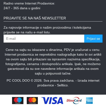
Radno vreme Internet Prodavnice:
24/7 - 365 dana u godini
PRIJAVITE SE NA NAŠ NEWSLETTER
Za najnovije informacije o našim proizvodima i kolekcijama
prijavite se na našu e-mail listu.
Prijavi se
Cene na sajtu su iskazane u dinarima, PDV je uračunat u cenu.
Internet prodavnica se neprekidno nadograđuje kako bi svi artikli
na ovom sajtu bili prikazani sa ispravnim nazivima specifikacija,
fotografijama, cenama i dostupnošću artikala. Ipak, ne možemo
garantovati da su sve navedene informacije artikala na ovom
sajtu u potpunosti tačne.
PC COOL DOO © 2026. Sva prava zadržana. -
Izrada internet
prodavnice
-
Selltico.