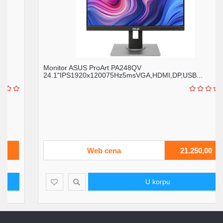
Monitor ASUS ProArt PA248QV
24.1"IPS1920x120075Hz5msVGA,HDMI,DP,USB...
Web cena
21.250,00
U korpu