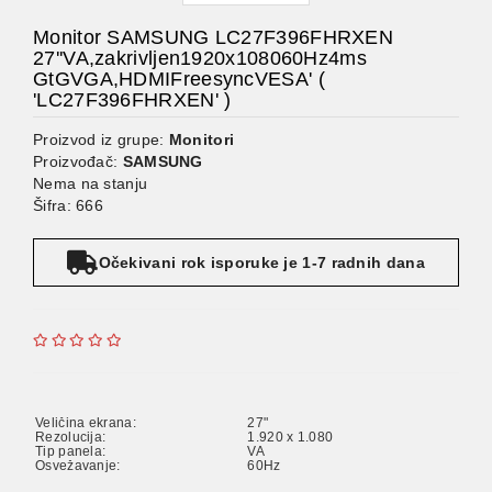
Monitor SAMSUNG LC27F396FHRXEN
27''VA,zakrivljen1920x108060Hz4ms
GtGVGA,HDMIFreesyncVESA' (
'LC27F396FHRXEN' )
Proizvod iz grupe:
Monitori
Proizvođač:
SAMSUNG
Nema na stanju
Šifra: 666
Očekivani rok isporuke je 1-7 radnih dana
Veličina ekrana:
27"
Rezolucija:
1.920 x 1.080
Tip panela:
VA
Osvežavanje:
60Hz