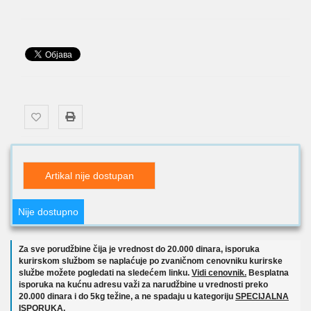
Artikal nije dostupan
Nije dostupno
Za sve porudžbine čija je vrednost do 20.000 dinara, isporuka
kurirskom službom se naplaćuje po zvaničnom cenovniku kurirske
službe možete pogledati na sledećem linku.
Vidi cenovnik.
Besplatna
isporuka na kućnu adresu važi za narudžbine u vrednosti preko
20.000 dinara i do 5kg težine, a ne spadaju u kategoriju
SPECIJALNA
ISPORUKA.