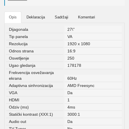
Opis
Deklaracija
Sadržaji
Komentari
Dijagonala
27\"
Tip panela
VA
Rezolucija
1920 x 1080
Odnos strana
16:9
Osvetljenje
250
Ugao gledanja
178178
Frekvencija osvežavanja
ekrana
60Hz
Adaptivna sinhronizacija
AMD Freesync
VGA
Da
HDMI
1
Odziv (ms)
4ms
Statički kontrast (XXX:1)
3000:1
Audio out
Da
TV Tuner
Ne