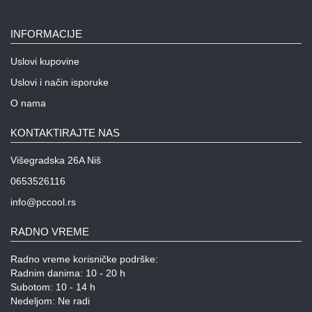
INFORMACIJE
Uslovi kupovine
Uslovi i način isporuke
O nama
KONTAKTIRAJTE NAS
Višegradska 26A Niš
0653526116
info@pccool.rs
RADNO VREME
Radno vreme korisničke podrške:
Radnim danima: 10 - 20 h
Subotom: 10 - 14 h
Nedeljom: Ne radi