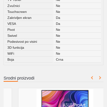
Zvučnici
Ne
Touchscreen
Ne
Zakrivljen ekran
Da
VESA
Da
Pivot
Ne
Swivel
Ne
Podesivost po visini
Ne
3D funkcija
Ne
WiFi
Ne
Boja
Crna
Srodni proizvodi