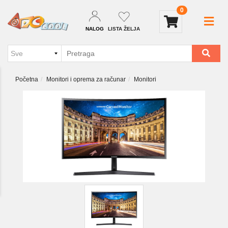
0
NALOG
LISTA ŽELJA
Početna
Monitori i oprema za računar
Monitori