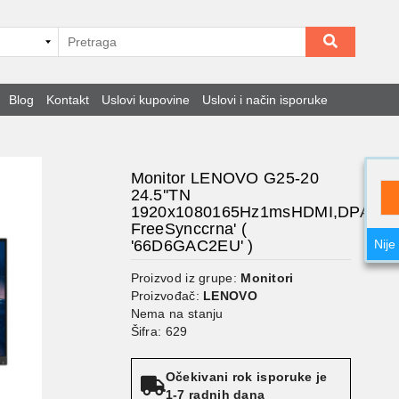
Blog
Kontakt
Uslovi kupovine
Uslovi i način isporuke
Monitor LENOVO G25-20
24.5''TN
1920x1080165Hz1msHDMI,DPAMD
FreeSynccrna' (
'66D6GAC2EU' )
Nije
Proizvod iz grupe:
Monitori
Proizvođač:
LENOVO
Nema na stanju
Šifra: 629
Očekivani rok isporuke je
1-7 radnih dana