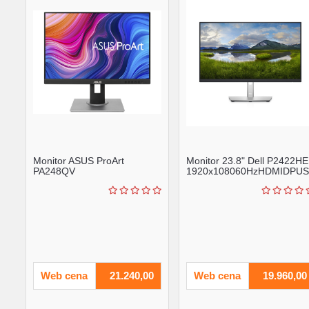
Monitor ASUS ProArt
Monitor 23.8" Dell P2422HE
PA248QV
1920x108060HzHDMIDPUS
24.1"IPS1920x120075Hz5msVGA,HDMI,DP,USB...
C
Web cena
21.240,00
Web cena
19.960,00