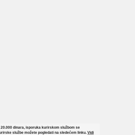
o 20.000 dinara, isporuka kurirskom službom se
rirske službe možete pogledati na sledećem linku.
Vidi