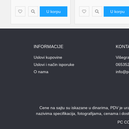
U korpu
U korpu
INFORMACIJE
KONT
Uslovi kupovine
Višegr
Uslovi i način isporuke
06535
O nama
info@p
Cene na sajtu su iskazane u dinarima, PDV je urač
nazivima specifikacija, fotografijama, cenama i do
PC CO