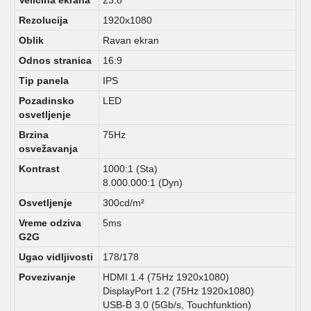
Veličina ekrana
23.8"
Rezolucija
1920x1080
Oblik
Ravan ekran
Odnos stranica
16:9
Tip panela
IPS
Pozadinsko
LED
osvetljenje
Brzina
75Hz
osvežavanja
Kontrast
1000:1 (Sta)
8.000.000:1 (Dyn)
Osvetljenje
300cd/m²
Vreme odziva
5ms
G2G
Ugao vidljivosti
178/178
Povezivanje
HDMI 1.4 (75Hz 1920x1080)
DisplayPort 1.2 (75Hz 1920x1080)
USB-B 3.0 (5Gb/s, Touchfunktion)