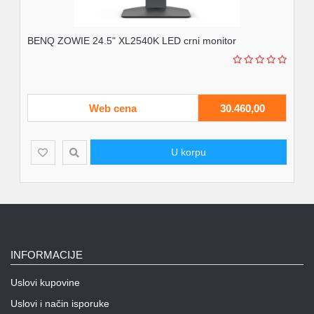
Monitor ASUS VT229H 21.5"IPS,
touch1920x108060Hz5ms GtGVGA,HDMIVESA...
60,00
Web cena
28.710,00
U korpu
INFORMACIJE
Uslovi kupovine
Uslovi i način isporuke