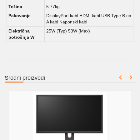
Težina
5.77kg
Pakovanje
DisplayPort kabl HDMI kabl USB Type B na
A kabl Naponski kabl
Električna
25W (Typ) 53W (Max)
potrošnja W
Srodni proizvodi