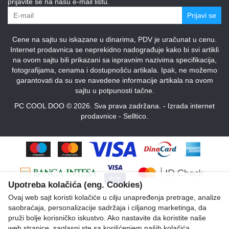
prijavite se na našu e-mail listu.
Prijavi se
Cene na sajtu su iskazane u dinarima, PDV je uračunat u cenu.
Internet prodavnica se neprekidno nadograđuje kako bi svi artikli
na ovom sajtu bili prikazani sa ispravnim nazivima specifikacija,
fotografijama, cenama i dostupnošću artikala. Ipak, ne možemo
garantovati da su sve navedene informacije artikala na ovom
sajtu u potpunosti tačne.
PC COOL DOO © 2026. Sva prava zadržana. -
Izrada internet
prodavnice
-
Selltico.
Upotreba kolačića (eng. Cookies)
Ovaj web sajt koristi kolačiće u cilju unapređenja pretrage, analize
saobraćaja, personalizacije sadržaja i ciljanog marketinga, da
pruži bolje korisničko iskustvo. Ako nastavite da koristite naše
web stranice, saglasni ste sa korišćenjem naših kolačića.