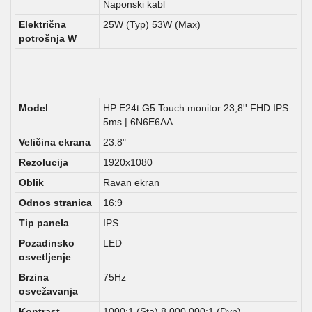
Naponski kabl
Električna
25W (Typ) 53W (Max)
potrošnja W
Model
HP E24t G5 Touch monitor 23,8'' FHD IPS
5ms | 6N6E6AA
Veličina ekrana
23.8"
Rezolucija
1920x1080
Oblik
Ravan ekran
Odnos stranica
16:9
Tip panela
IPS
Pozadinsko
LED
osvetljenje
Brzina
75Hz
osvežavanja
Kontrast
1000:1 (Sta) 8.000.000:1 (Dyn)