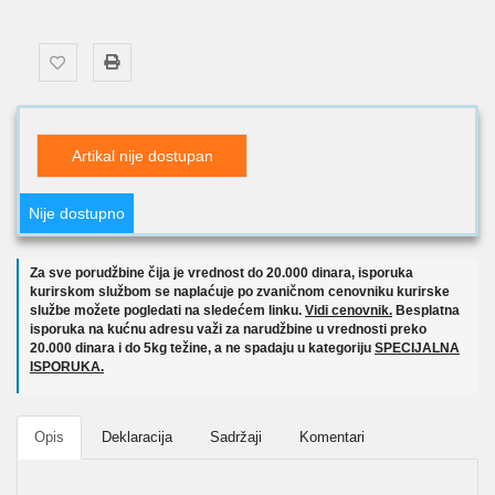
Artikal nije dostupan
Nije dostupno
Za sve porudžbine čija je vrednost do 20.000 dinara, isporuka
kurirskom službom se naplaćuje po zvaničnom cenovniku kurirske
službe možete pogledati na sledećem linku.
Vidi cenovnik.
Besplatna
isporuka na kućnu adresu važi za narudžbine u vrednosti preko
20.000 dinara i do 5kg težine, a ne spadaju u kategoriju
SPECIJALNA
ISPORUKA.
Opis
Deklaracija
Sadržaji
Komentari