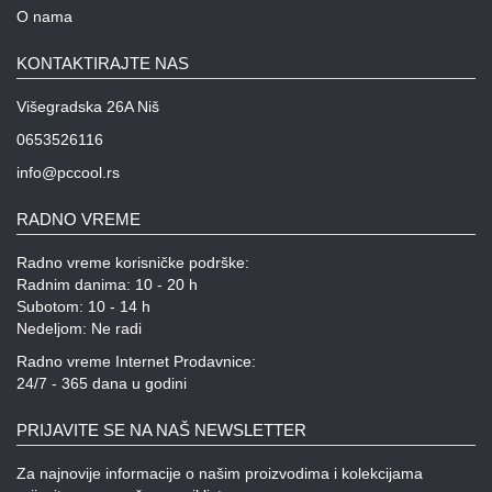
O nama
KONTAKTIRAJTE NAS
Višegradska 26A Niš
0653526116
info@pccool.rs
RADNO VREME
Radno vreme korisničke podrške:
Radnim danima: 10 - 20 h
Subotom: 10 - 14 h
Nedeljom: Ne radi
Radno vreme Internet Prodavnice:
24/7 - 365 dana u godini
PRIJAVITE SE NA NAŠ NEWSLETTER
Za najnovije informacije o našim proizvodima i kolekcijama