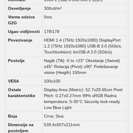
Osvetljenje
300cd/m²
Vreme odziva
5ms
G2G
Ugao vidljivosti
178/178
Povezivanje
HDMI 1.4 (75Hz 1920x1080) DisplayPort
1.2 (75Hz 1920x1080) USB-B 3.0 (5Gb/s,
Touchfunktion) 4xUSB-A 3.0 (5Gb/s)
Postolje
Nagib (Tilt) -5 to +23° Okretanje (Swivel)
±45° Rotacija (Pivot) ±90° Podešavanje
visine (Heigth) 150mm
VESA
100x100
Ostale
Display Area (Metric): 52.7x29.65cm Pixel
karakteristike
Pitch: 0.27x0.27mm 99% sRGB Radna
temperatura: 5-35°C Security lock-ready
Low Blue Light
Boja
Crna; Siva
Dimenzije sa
539.4x507x211mm
postoljem