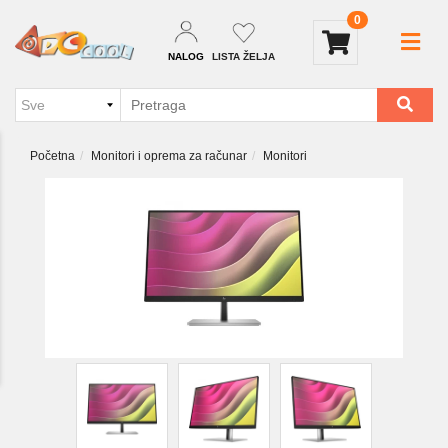
0
NALOG
LISTA ŽELJA
Početna
Monitori i oprema za računar
Monitori