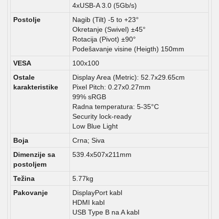
4xUSB-A 3.0 (5Gb/s)
Postolje
Nagib (Tilt) -5 to +23°
Okretanje (Swivel) ±45°
Rotacija (Pivot) ±90°
Podešavanje visine (Heigth) 150mm
VESA
100x100
Ostale
Display Area (Metric): 52.7x29.65cm
karakteristike
Pixel Pitch: 0.27x0.27mm
99% sRGB
Radna temperatura: 5-35°C
Security lock-ready
Low Blue Light
Boja
Crna; Siva
Dimenzije sa
539.4x507x211mm
postoljem
Težina
5.77kg
Pakovanje
DisplayPort kabl
HDMI kabl
USB Type B na A kabl