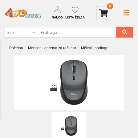
0
NALOG
LISTA ŽELJA
Početna
Monitori i oprema za računar
Miševi i podloge