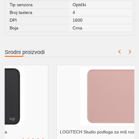
Tip senzora
Optički
Broj tastera
4
DPI
1600
Boja
Crna
Srodni proizvodi
LOGITECH Studio podloga za miš roze