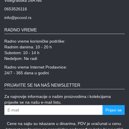
Višegradska 26A Niš
0653526116
info@pccool.rs
RADNO VREME
Radno vreme korisničke podrške:
Radnim danima: 10 - 20 h
Subotom: 10 - 14 h
Nedeljom: Ne radi
Radno vreme Internet Prodavnice:
24/7 - 365 dana u godini
PRIJAVITE SE NA NAŠ NEWSLETTER
Za najnovije informacije o našim proizvodima i kolekcijama
prijavite se na našu e-mail listu.
Prijavi se
Cene na sajtu su iskazane u dinarima, PDV je uračunat u cenu.