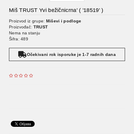
Miš TRUST Yvi bežičnicrna' ( '18519' )
Proizvod iz grupe:
Miševi i podloge
Proizvođač:
TRUST
Nema na stanju
Šifra: 489
Očekivani rok isporuke je 1-7 radnih dana