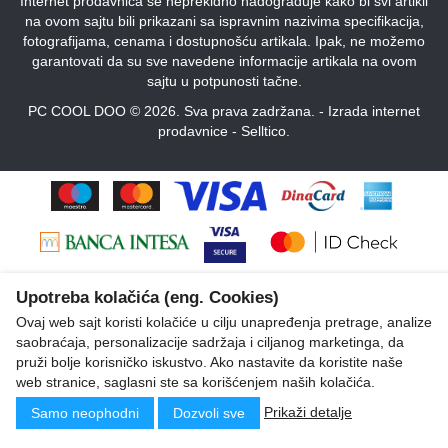
Internet prodavnica se neprekidno nadograđuje kako bi svi artikli
na ovom sajtu bili prikazani sa ispravnim nazivima specifikacija,
fotografijama, cenama i dostupnošću artikala. Ipak, ne možemo
garantovati da su sve navedene informacije artikala na ovom
sajtu u potpunosti tačne.
PC COOL DOO © 2026. Sva prava zadržana. -
Izrada internet
prodavnice
-
Selltico.
Upotreba kolačića (eng. Cookies)
Ovaj web sajt koristi kolačiće u cilju unapređenja pretrage, analize
saobraćaja, personalizacije sadržaja i ciljanog marketinga, da
pruži bolje korisničko iskustvo. Ako nastavite da koristite naše
web stranice, saglasni ste sa korišćenjem naših kolačića.
Prikaži detalje
Samo neophodni
Dozvoli sve