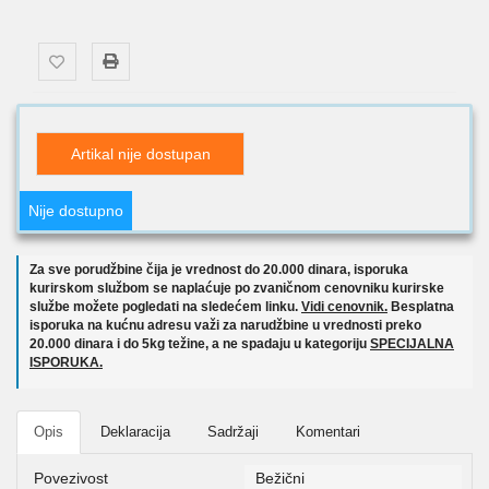
Artikal nije dostupan
Nije dostupno
Za sve porudžbine čija je vrednost do 20.000 dinara, isporuka
kurirskom službom se naplaćuje po zvaničnom cenovniku kurirske
službe možete pogledati na sledećem linku.
Vidi cenovnik.
Besplatna
isporuka na kućnu adresu važi za narudžbine u vrednosti preko
20.000 dinara i do 5kg težine, a ne spadaju u kategoriju
SPECIJALNA
ISPORUKA.
Opis
Deklaracija
Sadržaji
Komentari
Povezivost
Bežični