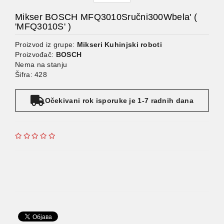
Mikser BOSCH MFQ3010Sručni300Wbela' (
'MFQ3010S' )
Proizvod iz grupe:
Mikseri Kuhinjski roboti
Proizvođač:
BOSCH
Nema na stanju
Šifra: 428
Očekivani rok isporuke je 1-7 radnih dana