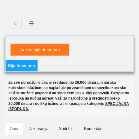
Artikal nije dostupan
Nije dostupno
Za sve porudžbine čija je vrednost do 20.000 dinara, isporuka
kurirskom službom se naplaćuje po zvaničnom cenovniku kurirske
službe možete pogledati na sledećem linku.
Vidi cenovnik.
Besplatna
isporuka na kućnu adresu važi za narudžbine u vrednosti preko
20.000 dinara i do 5kg težine, a ne spadaju u kategoriju
SPECIJALNA
ISPORUKA.
Opis
Deklaracija
Sadržaji
Komentari