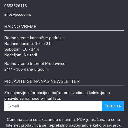
0653526116
info@pccool.rs
RADNO VREME
Radno vreme korisničke podrške:
Radnim danima: 10 - 20 h
Subotom: 10 - 14 h
Nedeljom: Ne radi
Radno vreme Internet Prodavnice:
24/7 - 365 dana u godini
PRIJAVITE SE NA NAŠ NEWSLETTER
Za najnovije informacije o našim proizvodima i kolekcijama
prijavite se na našu e-mail listu.
Prijavi se
Cene na sajtu su iskazane u dinarima, PDV je uračunat u cenu.
Internet prodavnica se neprekidno nadograđuje kako bi svi artikli