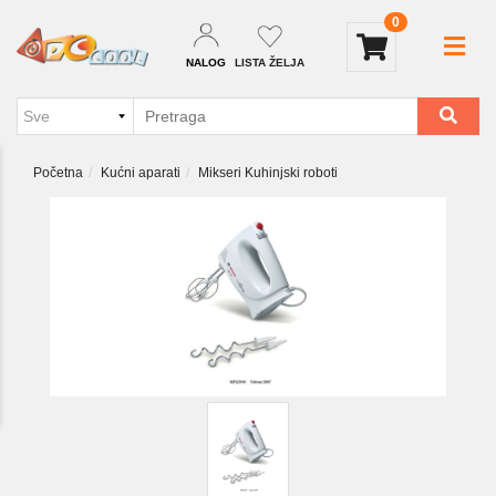
0
NALOG
LISTA ŽELJA
Početna
Kućni aparati
Mikseri Kuhinjski roboti