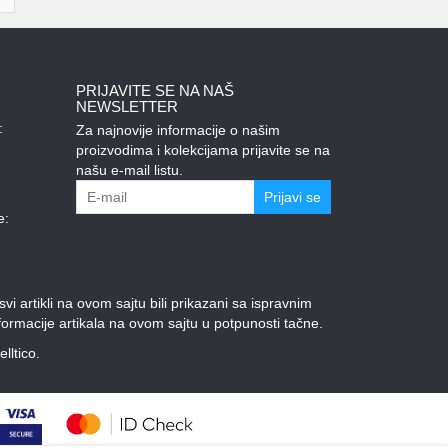
PRIJAVITE SE NA NAŠ
NEWSLETTER
:
Za najnovije informacije o našim
proizvodima i kolekcijama prijavite se na
našu e-mail listu.
Prijavi se
e:
 artikli na ovom sajtu bili prikazani sa ispravnim
ormacije artikala na ovom sajtu u potpunosti tačne.
elltico.