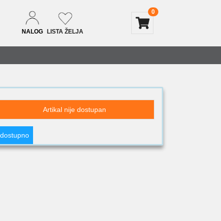
0
NALOG
LISTA ŽELJA
Artikal nije dostupan
 dostupno