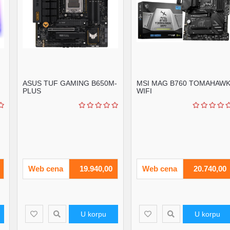
ASUS TUF GAMING B650M-
MSI MAG B760 TOMAHAW
PLUS
WIFI
Web cena
19.940,00
Web cena
20.740,00
U korpu
U korpu