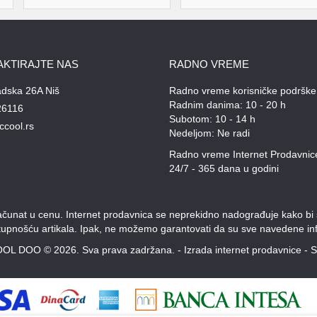
AKTIRAJTE NAS
RADNO VREME
adska 26A Niš
Radno vreme korisničke podrške
Radnim danima: 10 - 20 h
26116
Subotom: 10 - 14 h
ccool.rs
Nedeljom: Ne radi
Radno vreme Internet Prodavnic
24/7 - 365 dana u godini
unat u cenu. Internet prodavnica se neprekidno nadograđuje kako bi svi
stupnošću artikala. Ipak, ne možemo garantovati da su sve navedene inf
OL DOO © 2026. Sva prava zadržana. -
Izrada internet prodavnice
-
S