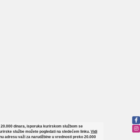
o 20.000 dinara, isporuka kurirskom službom se
rirske službe možete pogledati na sledećem linku.
Vidi
u adresu važi za narudžbine u vrednosti preko 20.000