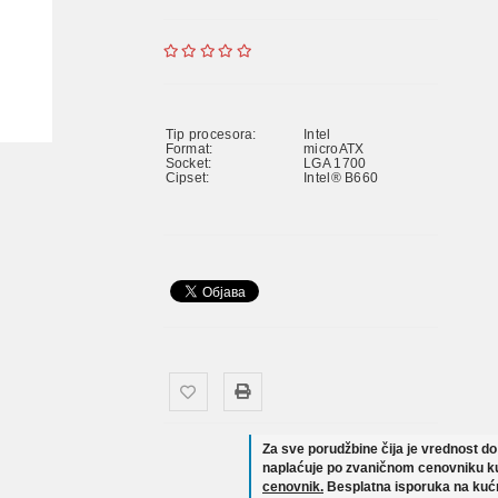
Tip procesora:
Intel
Format:
microATX
Socket:
LGA 1700
Čipset:
Intel® B660
Za sve porudžbine čija je vrednost d
naplaćuje po zvaničnom cenovniku ku
cenovnik.
Besplatna isporuka na kućn