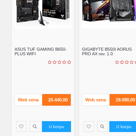
ASUS TUF GAMING B650-
GIGABYTE B550I AORUS
PLUS WIFI
PRO AX rev. 1.0
Web cena
20.440,00
Web cena
19.090,00
U korpu
U korpu