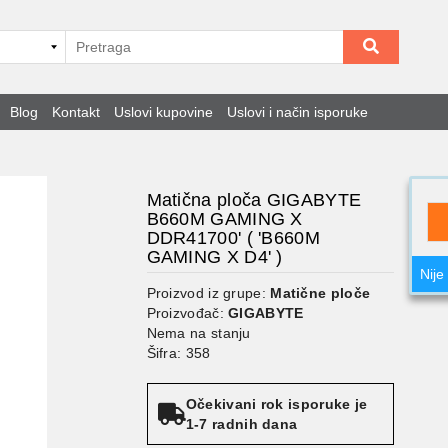
Blog
Kontakt
Uslovi kupovine
Uslovi i način isporuke
Matična ploča GIGABYTE
B660M GAMING X
DDR41700' ( 'B660M
GAMING X D4' )
Nije
Proizvod iz grupe:
Matične ploče
Proizvođač:
GIGABYTE
Nema na stanju
Šifra: 358
Očekivani rok isporuke je
1-7 radnih dana