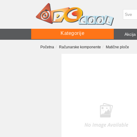
Kategorije
Akcija
Početna
Računarske komponente
Matične ploče