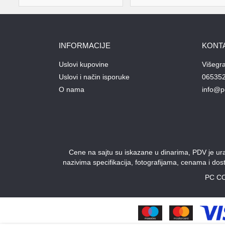
INFORMACIJE
KONT
Uslovi kupovine
Višegr
Uslovi i način isporuke
06535
O nama
info@p
Cene na sajtu su iskazane u dinarima, PDV je urač
nazivima specifikacija, fotografijama, cenama i do
PC CO