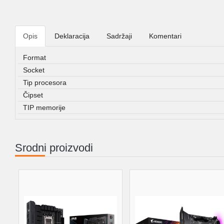
Opis
Deklaracija
Sadržaji
Komentari
Format
Socket
Tip procesora
Čipset
TIP memorije
Srodni proizvodi