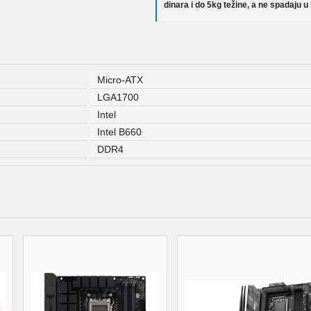
dinara i do 5kg težine, a ne spadaju u
Micro-ATX
LGA1700
Intel
Intel B660
DDR4