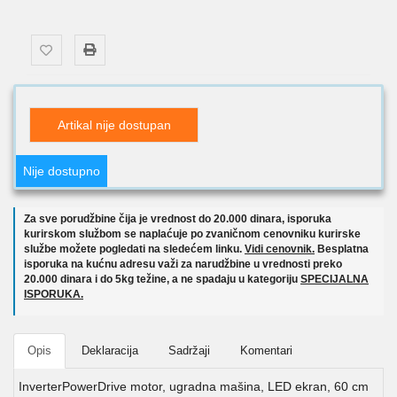
Artikal nije dostupan
Nije dostupno
Za sve porudžbine čija je vrednost do 20.000 dinara, isporuka
kurirskom službom se naplaćuje po zvaničnom cenovniku kurirske
službe možete pogledati na sledećem linku.
Vidi cenovnik.
Besplatna
isporuka na kućnu adresu važi za narudžbine u vrednosti preko
20.000 dinara i do 5kg težine, a ne spadaju u kategoriju
SPECIJALNA
ISPORUKA.
Opis
Deklaracija
Sadržaji
Komentari
InverterPowerDrive motor, ugradna mašina, LED ekran, 60 cm