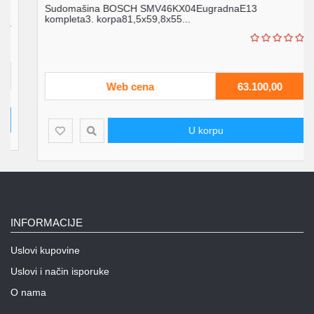
Sudomašina BOSCH SMV46KX04EugradnaE13
kompleta3. korpa81,5x59,8x55...
Web cena
63.100,00
U korpu
INFORMACIJE
Uslovi kupovine
Uslovi i način isporuke
O nama