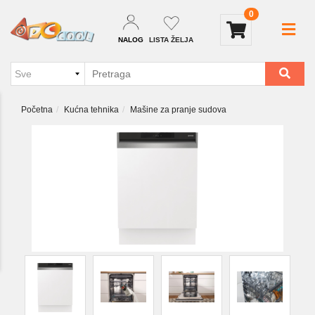
0
NALOG
LISTA ŽELJA
Početna
Kućna tehnika
Mašine za pranje sudova