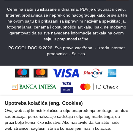
Cene na sajtu su iskazane u dinarima, PDV je uračunat u cenu.
Internet prodavnica se neprekidno nadograđuje kako bi svi artikli
na ovom sajtu bili prikazani sa ispravnim nazivima specifikacija,
fotografijama, cenama i dostupnošću artikala. Ipak, ne možemo
garantovati da su sve navedene informacije artikala na ovom
sajtu u potpunosti tačne.
PC COOL DOO © 2026. Sva prava zadržana. -
Izrada internet
prodavnice
-
Selltico.
Upotreba kolačića (eng. Cookies)
Ovaj web sajt koristi kolačiće u cilju unapređenja pretrage, analize
saobraćaja, personalizacije sadržaja i ciljanog marketinga, da
pruži bolje korisničko iskustvo. Ako nastavite da koristite naše
web stranice, saglasni ste sa korišćenjem naših kolačića.