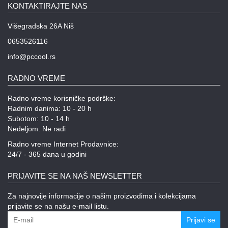
KONTAKTIRAJTE NAS
Višegradska 26A Niš
0653526116
info@pccool.rs
RADNO VREME
Radno vreme korisničke podrške:
Radnim danima: 10 - 20 h
Subotom: 10 - 14 h
Nedeljom: Ne radi
Radno vreme Internet Prodavnice:
24/7 - 365 dana u godini
PRIJAVITE SE NA NAŠ NEWSLETTER
Za najnovije informacije o našim proizvodima i kolekcijama
prijavite se na našu e-mail listu.
Prijavi se