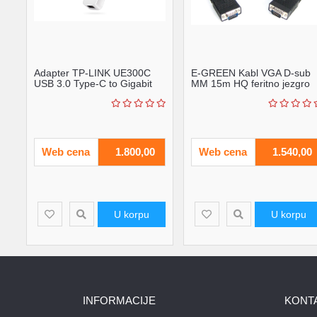
Adapter TP-LINK UE300C
E-GREEN Kabl VGA D-sub
USB 3.0 Type-C to Gigabit
MM 15m HQ feritno jezgro
Ethernet Network' ...
crni
Web cena
1.800,00
Web cena
1.540,00
U korpu
U korpu
INFORMACIJE
KONT