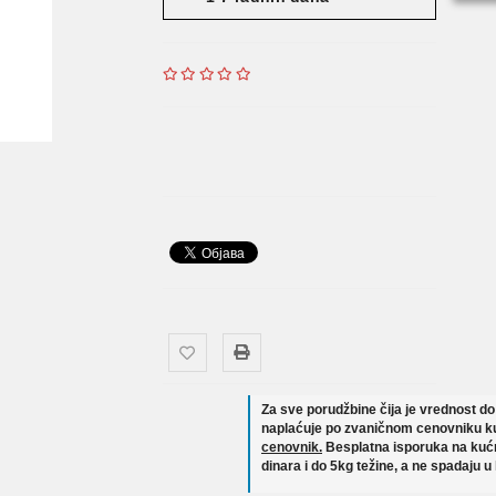
Za sve porudžbine čija je vrednost d
naplaćuje po zvaničnom cenovniku ku
cenovnik.
Besplatna isporuka na kućn
dinara i do 5kg težine, a ne spadaju u