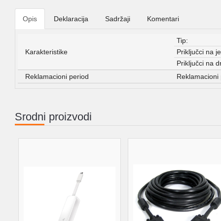
Opis
Deklaracija
Sadržaji
Komentari
Tip:
Karakteristike
Priključci na j
Priključci na d
Reklamacioni period
Reklamacioni 
Srodni proizvodi