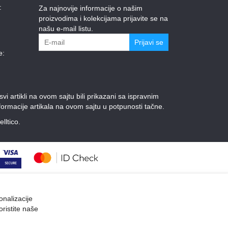
:
Za najnovije informacije o našim
proizvodima i kolekcijama prijavite se na
našu e-mail listu.
Prijavi se
e:
 artikli na ovom sajtu bili prikazani sa ispravnim
ormacije artikala na ovom sajtu u potpunosti tačne.
elltico.
onalizacije
oristite naše