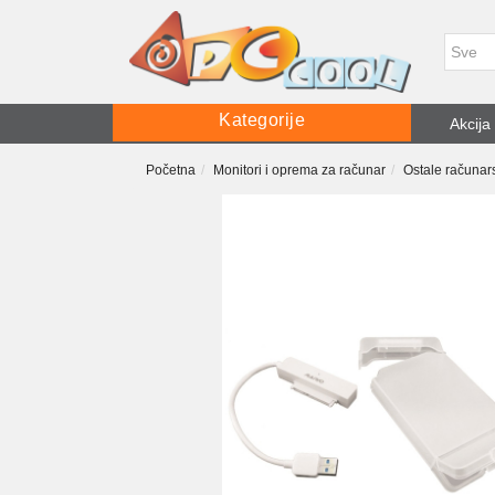
Kategorije
Akcija
Početna
Monitori i oprema za računar
Ostale računars