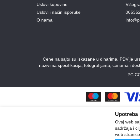
Uslovi kupovine
Višegr
Uslovi i način isporuke
06535
O nama
info@p
Cene na sajtu su iskazane u dinarima, PDV je urač
nazivima specifikacija, fotografijama, cenama i do
PC CO
Upotreba 
Ovaj web sajt
sadržaja i ci
web stranice