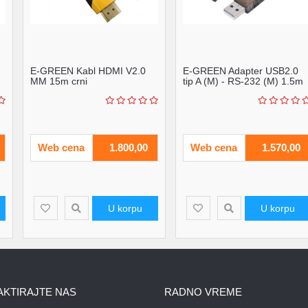
E-GREEN Kabl HDMI V2.0
E-GREEN Adapter USB2.0
MM 15m crni
tip A (M) - RS-232 (M) 1.5m
Web cena
1.800,00
Web cena
1.570,00
U korpu
U korpu
AKTIRAJTE NAS
RADNO VREME