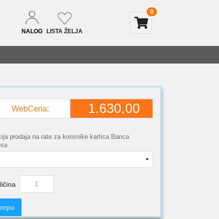
0
NALOG
LISTA ŽELJA
1.630,00
WebCena:
ija prodaja na rate za korisnike kartica Banca
esa
ličina
korpu