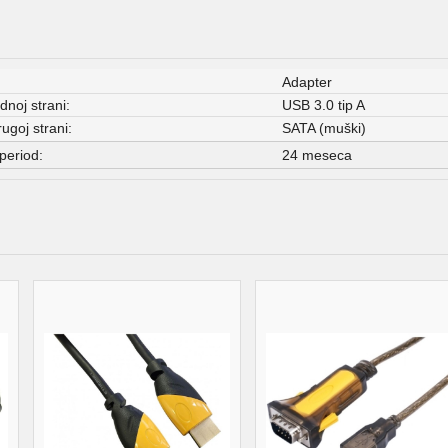
Adapter
ednoj strani:
USB 3.0 tip A
rugoj strani:
SATA (muški)
period:
24 meseca