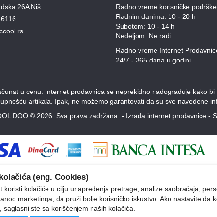
adska 26A Niš
Radno vreme korisničke podrške
Radnim danima: 10 - 20 h
26116
Subotom: 10 - 14 h
ccool.rs
Nedeljom: Ne radi
Radno vreme Internet Prodavnic
24/7 - 365 dana u godini
unat u cenu. Internet prodavnica se neprekidno nadograđuje kako bi svi
stupnošću artikala. Ipak, ne možemo garantovati da su sve navedene inf
OL DOO © 2026. Sva prava zadržana. -
Izrada internet prodavnice
-
S
kolačića (eng. Cookies)
 koristi kolačiće u cilju unapređenja pretrage, analize saobraćaja, pers
ljanog marketinga, da pruži bolje korisničko iskustvo. Ako nastavite da k
, saglasni ste sa korišćenjem naših kolačića.