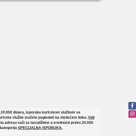
o 20.000 dinara, isporuka kurirskom službom se
rirske službe možete pogledati na sledećem linku.
Vidi
u adresu važi za narudžbine u vrednosti preko 20.000
 kategoriju
SPECIJALNA ISPORUKA.