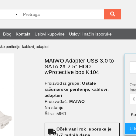
Blog
Kontakt
Uslovi kupovine
Uslovi i način isporuke
ke periferije, kablovi, adapteri
MAIWO Adapter USB 3.0 to
SATA za 2.5'' HDD
wProtective box K104
Proizvod iz grupe:
Ostale
Opc
računarske periferije, kablovi,
Int
adapteri
Proizvođač:
MAIWO
Na stanju
Šifra: 5961
Ko
U 
Očekivani rok isporuke je
1-7 radnih dana