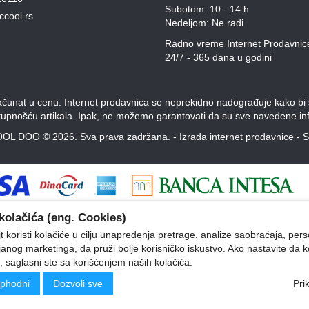
Subotom: 10 - 14 h
ccool.rs
Nedeljom: Ne radi
Radno vreme Internet Prodavnic
24/7 - 365 dana u godini
unat u cenu. Internet prodavnica se neprekidno nadograđuje kako bi svi
stupnošću artikala. Ipak, ne možemo garantovati da su sve navedene inf
OL DOO © 2026. Sva prava zadržana. -
Izrada internet prodavnice
-
S
kolačića (eng. Cookies)
 koristi kolačiće u cilju unapređenja pretrage, analize saobraćaja, pers
ljanog marketinga, da pruži bolje korisničko iskustvo. Ako nastavite da k
, saglasni ste sa korišćenjem naših kolačića.
phodni
Dozvoli sve
Pri