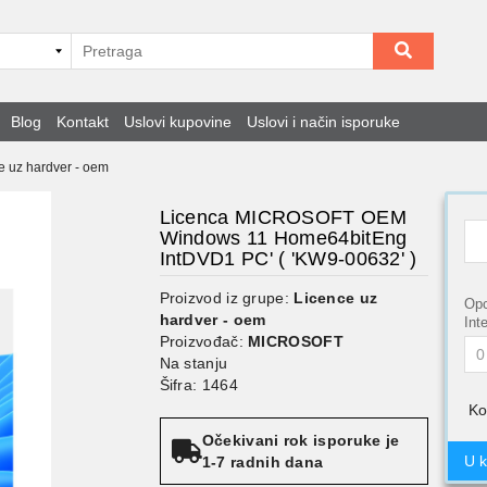
Blog
Kontakt
Uslovi kupovine
Uslovi i način isporuke
e uz hardver - oem
Licenca MICROSOFT OEM
Windows 11 Home64bitEng
IntDVD1 PC' ( 'KW9-00632' )
Proizvod iz grupe:
Licence uz
Opc
hardver - oem
Int
Proizvođač:
MICROSOFT
Na stanju
Šifra: 1464
Ko
Očekivani rok isporuke je
U 
1-7 radnih dana