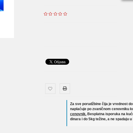
Za sve porudžbine čija je vrednost d
naplaćuje po zvaničnom cenovniku ku
cenovnik.
Besplatna isporuka na kućn
dinara i do 5kg težine, a ne spadaju u