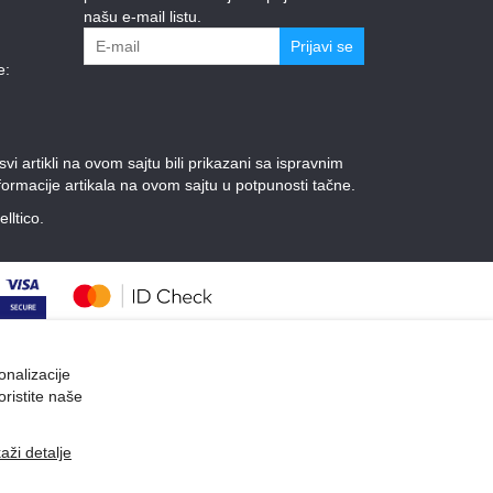
našu e-mail listu.
Prijavi se
e:
 artikli na ovom sajtu bili prikazani sa ispravnim
ormacije artikala na ovom sajtu u potpunosti tačne.
elltico.
onalizacije
oristite naše
kaži detalje