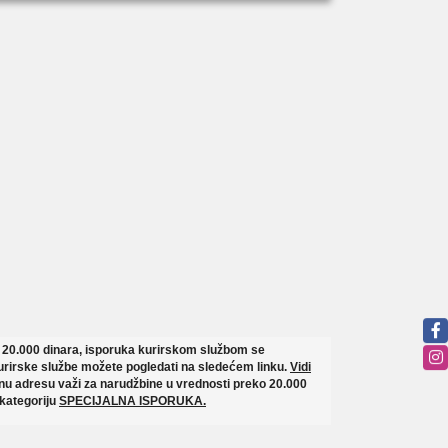
o 20.000 dinara, isporuka kurirskom službom se
rirske službe možete pogledati na sledećem linku.
Vidi
u adresu važi za narudžbine u vrednosti preko 20.000
 kategoriju
SPECIJALNA ISPORUKA.