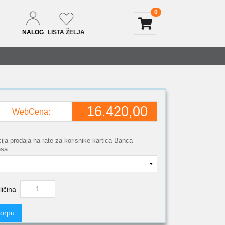
0
NALOG
LISTA ŽELJA
16.420,00
WebCena:
ija prodaja na rate za korisnike kartica Banca
esa
ličina
korpu