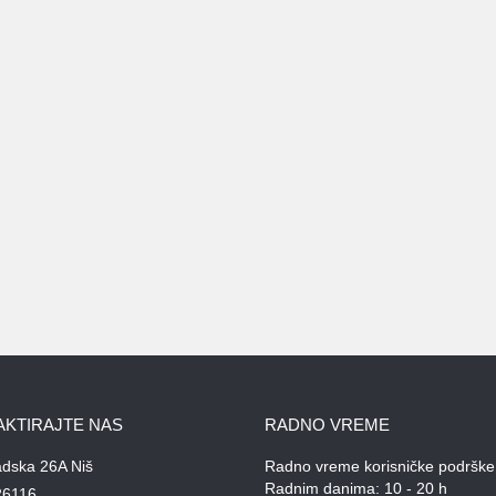
AKTIRAJTE NAS
RADNO VREME
adska 26A Niš
Radno vreme korisničke podrške
Radnim danima: 10 - 20 h
26116