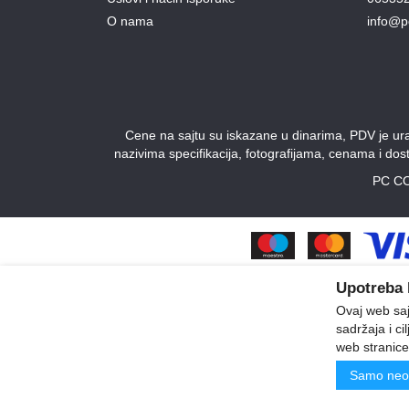
O nama
info@p
Cene na sajtu su iskazane u dinarima, PDV je urač
nazivima specifikacija, fotografijama, cenama i do
PC CO
Upotreba 
Ovaj web sajt
sadržaja i ci
web stranice
Samo neo