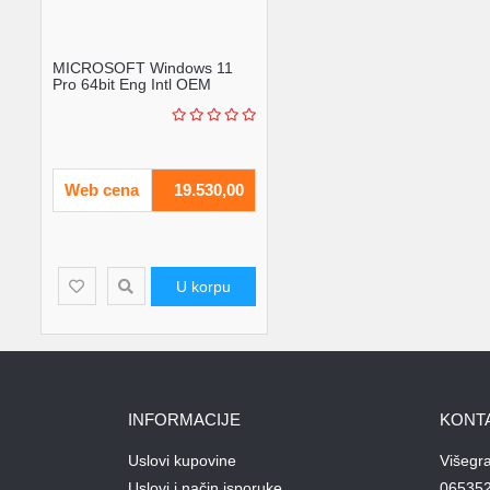
MICROSOFT Windows 11
Pro 64bit Eng Intl OEM
(FQC-10528)
Web cena
19.530,00
U korpu
INFORMACIJE
KONT
Uslovi kupovine
Višegr
Uslovi i način isporuke
06535