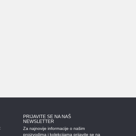
PRIJAVITE SE NA NAŠ
NEWSLETTER
:
Za najnovije informacije o našim
proizvodima i kolekcijama prijavite se na