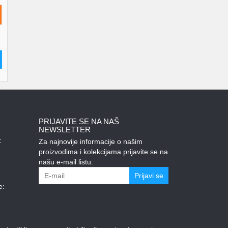
PRIJAVITE SE NA NAŠ
NEWSLETTER
:
Za najnovije informacije o našim
proizvodima i kolekcijama prijavite se na
našu e-mail listu.
Prijavi se
e: