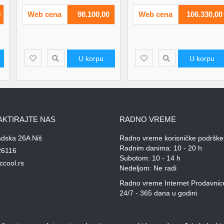
0
Web cena
98.100,00
Web cena
106.330,00
U korpu
U korpu
AKTIRAJTE NAS
RADNO VREME
adska 26A Niš
Radno vreme korisničke podrške
Radnim danima: 10 - 20 h
26116
Subotom: 10 - 14 h
ccool.rs
Nedeljom: Ne radi
Radno vreme Internet Prodavnic
24/7 - 365 dana u godini