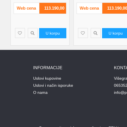
Web cena
113.190,00
Web cena
113.190,0
U korpu
U korpu
INFORMACIJE
KONT
Uslovi kupovine
Višegr
Uslovi i način isporuke
06535
O nama
info@p