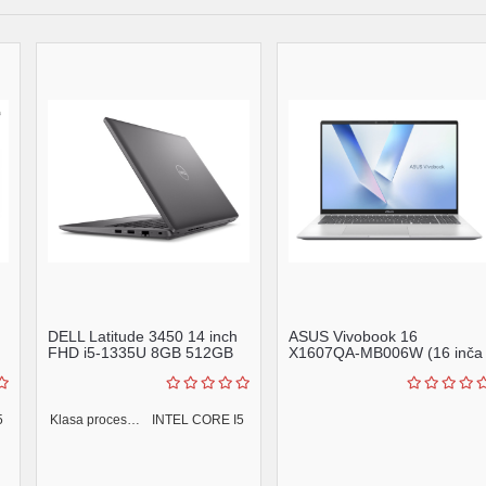
DELL Latitude 3450 14 inch
ASUS Vivobook 16
FHD i5-1335U 8GB 512GB
X1607QA-MB006W (16 inča
SSD Backlit FP Ub...
WUXGA, Snapdragon X X1
2...
5
Klasa procesora:
INTEL CORE I5