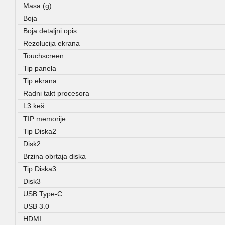
Masa (g)
Boja
Boja detaljni opis
Rezolucija ekrana
Touchscreen
Tip panela
Tip ekrana
Radni takt procesora
L3 keš
TIP memorije
Tip Diska2
Disk2
Brzina obrtaja diska
Tip Diska3
Disk3
USB Type-C
USB 3.0
HDMI