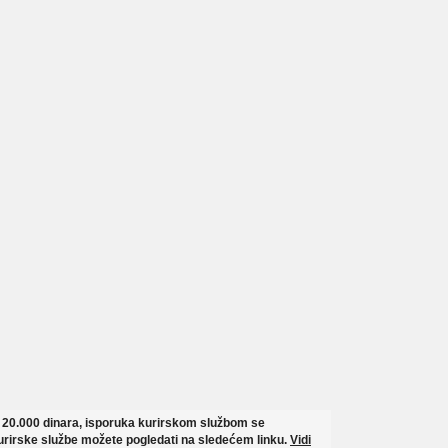
o 20.000 dinara, isporuka kurirskom službom se
rirske službe možete pogledati na sledećem linku.
Vidi