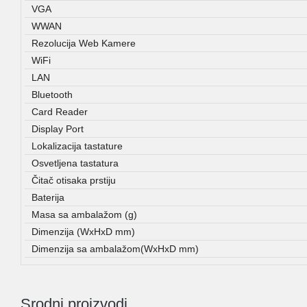
VGA
WWAN
Rezolucija Web Kamere
WiFi
LAN
Bluetooth
Card Reader
Display Port
Lokalizacija tastature
Osvetljena tastatura
Čitač otisaka prstiju
Baterija
Masa sa ambalažom (g)
Dimenzija (WxHxD mm)
Dimenzija sa ambalažom(WxHxD mm)
Srodni proizvodi