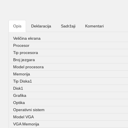
Opis
Deklaracija
Sadržaji
Komentari
Veličina ekrana
Procesor
Tip procesora
Broj jezgara
Model procesora
Memorija
Tip Diska1
Disk1
Grafika
Optika
Operativni sistem
Model VGA
VGA Memorija