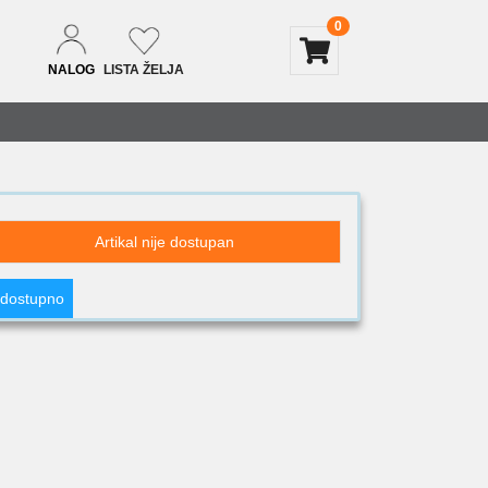
0
NALOG
LISTA ŽELJA
Artikal nije dostupan
 dostupno