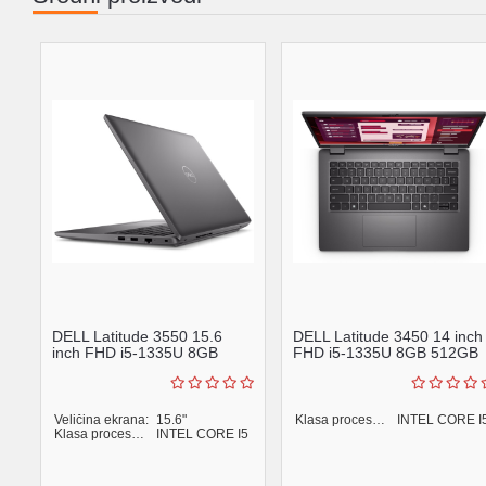
DELL Latitude 3550 15.6
DELL Latitude 3450 14 inch
inch FHD i5-1335U 8GB
FHD i5-1335U 8GB 512GB
512GB SSD Backlit FP ...
SSD Backlit FP Wi...
Veličina ekrana:
15.6"
Klasa procesora:
INTEL CORE I
Klasa procesora:
INTEL CORE I5