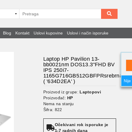
Blog
Kontakt
Uslovi kupovine
Uslovi i način isporuke
Laptop HP Pavilion 13-
bb0021nm DOS13.3''FHD BV
IPS 250i7-
1165G716GB512GBFPRsrebrna'
( '634D2EA' )
Nije
Proizvod iz grupe:
Laptopovi
Proizvođač:
HP
Nema na stanju
Šifra: 822
Očekivani rok isporuke je
1-7 radnih dana