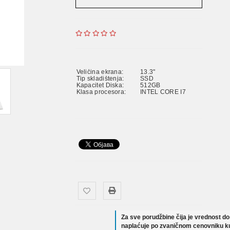
Veličina ekrana:
13.3"
Tip skladištenja:
SSD
Kapacitet Diska:
512GB
Klasa procesora:
INTEL CORE I7
Za sve porudžbine čija je vrednost d
naplaćuje po zvaničnom cenovniku ku