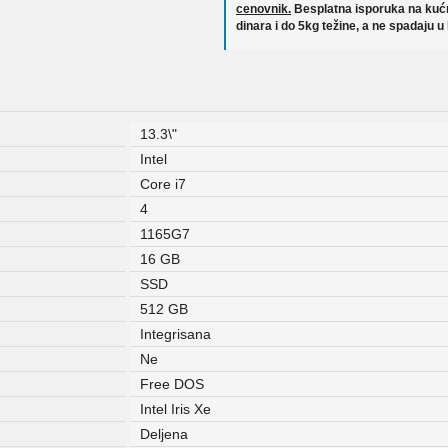
cenovnik.
Besplatna isporuka na kućn
dinara i do 5kg težine, a ne spadaju u
13.3\"
Intel
Core i7
4
1165G7
16 GB
SSD
512 GB
Integrisana
Ne
Free DOS
Intel Iris Xe
Deljena