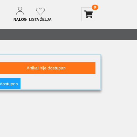
0
NALOG
LISTA ŽELJA
Artikal nije dostupan
 dostupno