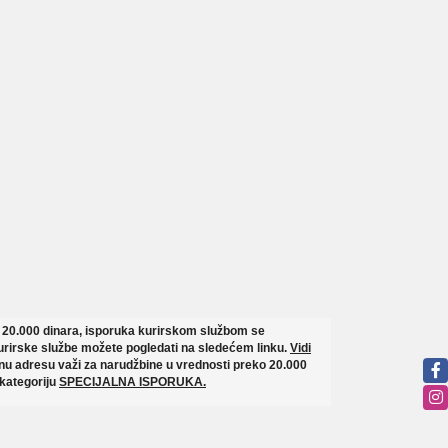
o 20.000 dinara, isporuka kurirskom službom se
rirske službe možete pogledati na sledećem linku.
Vidi
u adresu važi za narudžbine u vrednosti preko 20.000
 kategoriju
SPECIJALNA ISPORUKA.