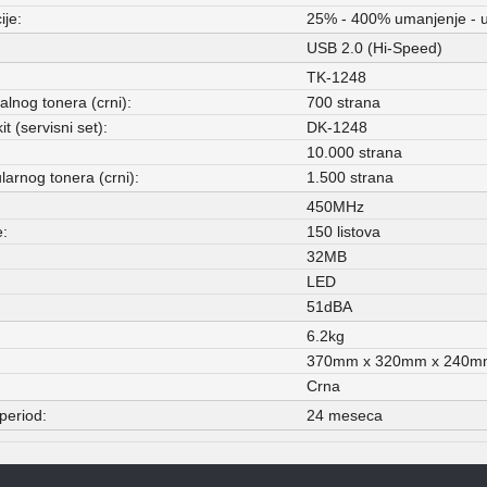
ije:
25% - 400% umanjenje - u
USB 2.0 (Hi-Speed)
TK-1248
jalnog tonera (crni):
700 strana
t (servisni set):
DK-1248
10.000 strana
larnog tonera (crni):
1.500 strana
450MHz
e:
150 listova
32MB
LED
51dBA
6.2kg
370mm x 320mm x 240m
Crna
period:
24 meseca