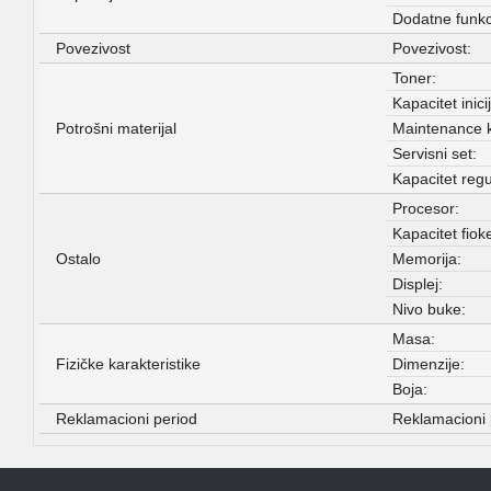
Dodatne funkc
Povezivost
Povezivost:
Toner:
Kapacitet inici
Potrošni materijal
Maintenance ki
Servisni set:
Kapacitet regu
Procesor:
Kapacitet fiok
Ostalo
Memorija:
Displej:
Nivo buke:
Masa:
Fizičke karakteristike
Dimenzije:
Boja:
Reklamacioni period
Reklamacioni 