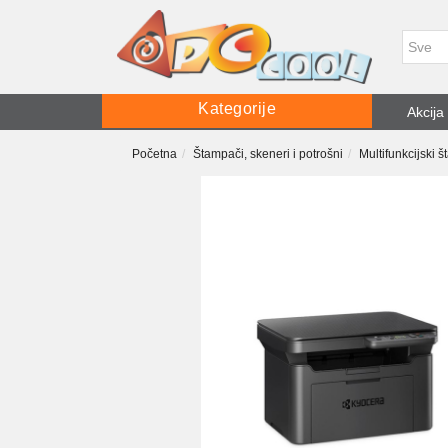
Kategorije
Akcija
Početna
Štampači, skeneri i potrošni
Multifunkcijski 