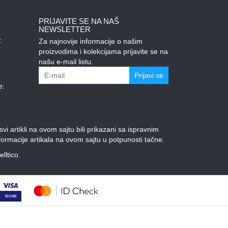
PRIJAVITE SE NA NAŠ
NEWSLETTER
:
Za najnovije informacije o našim
proizvodima i kolekcijama prijavite se na
našu e-mail listu.
Prijavi se
e:
 artikli na ovom sajtu bili prikazani sa ispravnim
ormacije artikala na ovom sajtu u potpunosti tačne.
elltico.