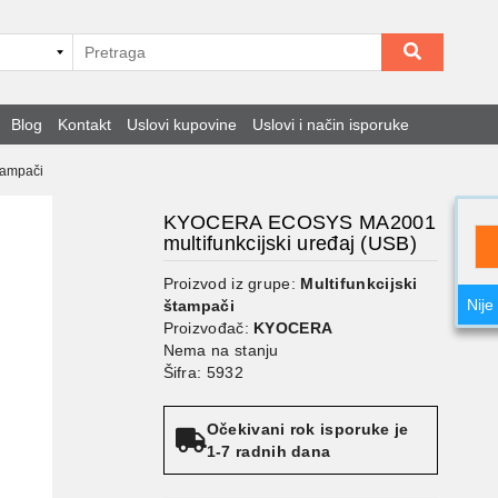
Blog
Kontakt
Uslovi kupovine
Uslovi i način isporuke
štampači
KYOCERA ECOSYS MA2001
multifunkcijski uređaj (USB)
Proizvod iz grupe:
Multifunkcijski
Nije
štampači
Proizvođač:
KYOCERA
Nema na stanju
Šifra: 5932
Očekivani rok isporuke je
1-7 radnih dana