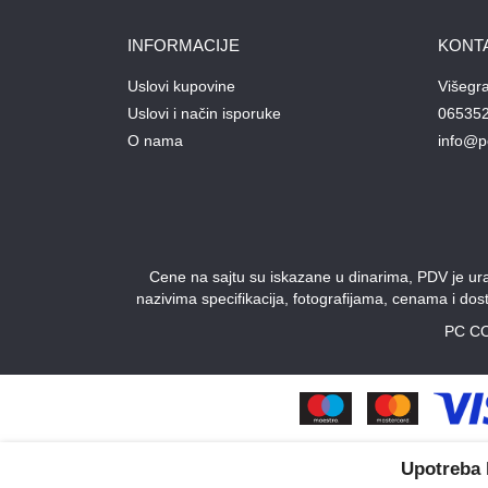
INFORMACIJE
KONT
Uslovi kupovine
Višegr
Uslovi i način isporuke
06535
O nama
info@p
Cene na sajtu su iskazane u dinarima, PDV je urač
nazivima specifikacija, fotografijama, cenama i do
PC CO
Upotreba 