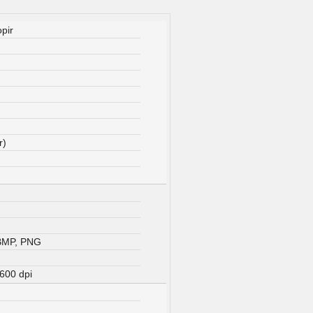
pir
)
r)
 BMP, PNG
 600 dpi