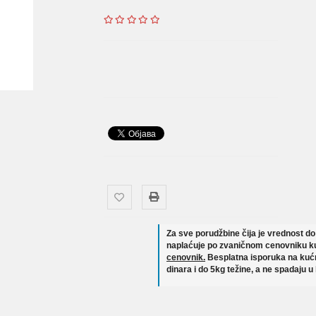
Za sve porudžbine čija je vrednost d
naplaćuje po zvaničnom cenovniku ku
cenovnik.
Besplatna isporuka na kućn
dinara i do 5kg težine, a ne spadaju u