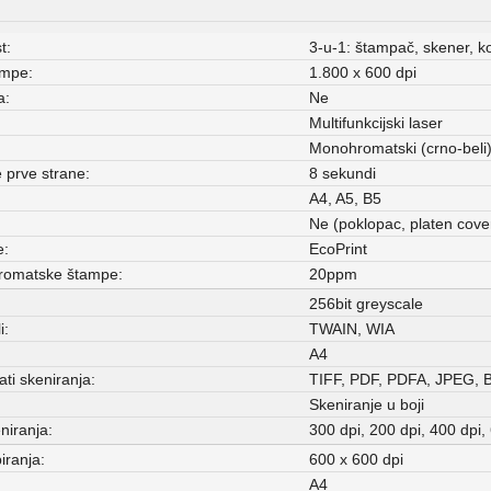
t:
3-u-1: štampač, skener, ko
ampe:
1.800 x 600 dpi
a:
Ne
Multifunkcijski laser
Monohromatski (crno-beli
prve strane:
8 sekundi
A4, A5, B5
Ne (poklopac, platen cove
e:
EcoPrint
romatske štampe:
20ppm
256bit greyscale
i:
TWAIN, WIA
A4
ti skeniranja:
TIFF, PDF, PDFA, JPEG,
Skeniranje u boji
niranja:
300 dpi, 200 dpi, 400 dpi,
iranja:
600 x 600 dpi
A4