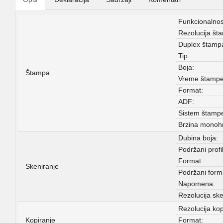
Funkcionalnos
Rezolucija št
Duplex štamp
Tip:
Boja:
Štampa
Vreme štampe 
Format:
ADF:
Sistem štamp
Brzina monoh
Dubina boja:
Podržani profil
Format:
Skeniranje
Podržani forma
Napomena:
Rezolucija ske
Rezolucija kop
Kopiranje
Format: