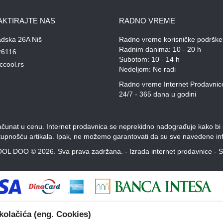
AKTIRAJTE NAS
RADNO VREME
adska 26A Niš
Radno vreme korisničke podrške
Radnim danima: 10 - 20 h
26116
Subotom: 10 - 14 h
ccool.rs
Nedeljom: Ne radi
Radno vreme Internet Prodavnic
24/7 - 365 dana u godini
unat u cenu. Internet prodavnica se neprekidno nadograđuje kako bi svi
stupnošću artikala. Ipak, ne možemo garantovati da su sve navedene inf
OL DOO © 2026. Sva prava zadržana. -
Izrada internet prodavnice
-
S
kolačića (eng. Cookies)