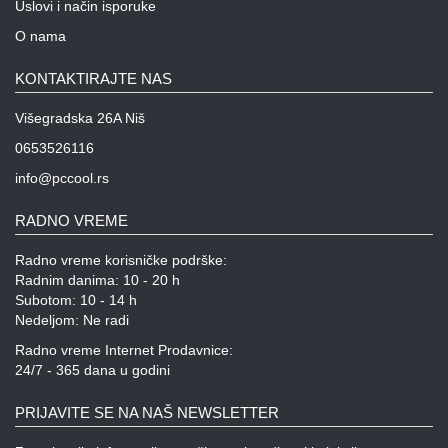
Uslovi i način isporuke
O nama
KONTAKTIRAJTE NAS
Višegradska 26A Niš
0653526116
info@pccool.rs
RADNO VREME
Radno vreme korisničke podrške:
Radnim danima: 10 - 20 h
Subotom: 10 - 14 h
Nedeljom: Ne radi
Radno vreme Internet Prodavnice:
24/7 - 365 dana u godini
PRIJAVITE SE NA NAŠ NEWSLETTER