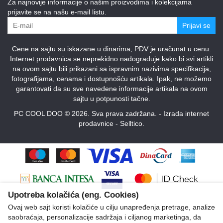
Za najnovije informacije o našim proizvodima i kolekcijama
prijavite se na našu e-mail listu.
Prijavi se
Cene na sajtu su iskazane u dinarima, PDV je uračunat u cenu.
Internet prodavnica se neprekidno nadograđuje kako bi svi artikli
na ovom sajtu bili prikazani sa ispravnim nazivima specifikacija,
fotografijama, cenama i dostupnošću artikala. Ipak, ne možemo
garantovati da su sve navedene informacije artikala na ovom
sajtu u potpunosti tačne.
PC COOL DOO © 2026. Sva prava zadržana. -
Izrada internet
prodavnice
-
Selltico.
Upotreba kolačića (eng. Cookies)
Ovaj web sajt koristi kolačiće u cilju unapređenja pretrage, analize
saobraćaja, personalizacije sadržaja i ciljanog marketinga, da