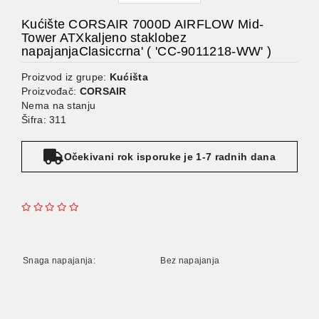
Kućište CORSAIR 7000D AIRFLOW Mid-
Tower ATXkaljeno staklobez
napajanjaClasiccrna' ( 'CC-9011218-WW' )
Proizvod iz grupe:
Kućišta
Proizvođač:
CORSAIR
Nema na stanju
Šifra: 311
Očekivani rok isporuke je 1-7 radnih dana
Snaga napajanja:
Bez napajanja