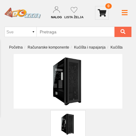
0
NALOG
LISTA ŽELJA
Početna
Računarske komponente
Kućišta i napajanja
Kućišta