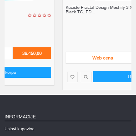
Kućište Fractal Design Meshify 3 XL Ambience Pro RGB
Black TG, FD...
Web cena
34.430,00
U korpu
INFORMACIJE
Uslovi kupovine