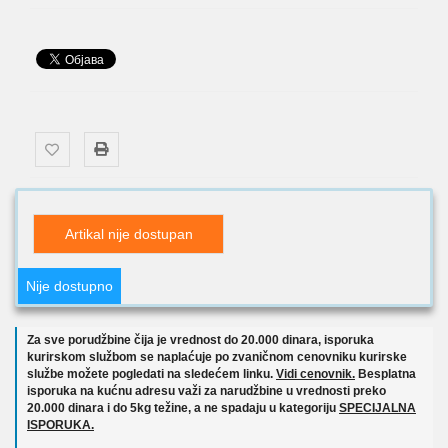
Artikal nije dostupan
Nije dostupno
Za sve porudžbine čija je vrednost do 20.000 dinara, isporuka
kurirskom službom se naplaćuje po zvaničnom cenovniku kurirske
službe možete pogledati na sledećem linku.
Vidi cenovnik.
Besplatna
isporuka na kućnu adresu važi za narudžbine u vrednosti preko
20.000 dinara i do 5kg težine, a ne spadaju u kategoriju
SPECIJALNA
ISPORUKA.