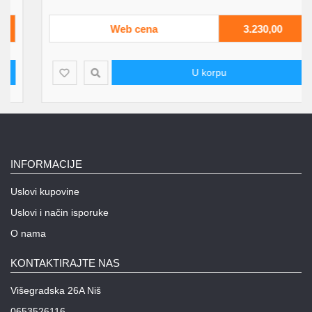
Web cena
3.230,00
U korpu
INFORMACIJE
Uslovi kupovine
Uslovi i način isporuke
O nama
KONTAKTIRAJTE NAS
Višegradska 26A Niš
0653526116