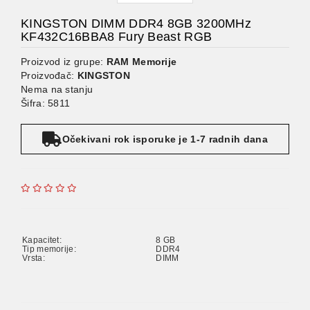
KINGSTON DIMM DDR4 8GB 3200MHz
KF432C16BBA8 Fury Beast RGB
Proizvod iz grupe:
RAM Memorije
Proizvođač:
KINGSTON
Nema na stanju
Šifra: 5811
Očekivani rok isporuke je 1-7 radnih dana
Kapacitet:
8 GB
Tip memorije:
DDR4
Vrsta:
DIMM