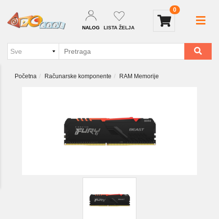
0
NALOG
LISTA ŽELJA
Početna
Računarske komponente
RAM Memorije