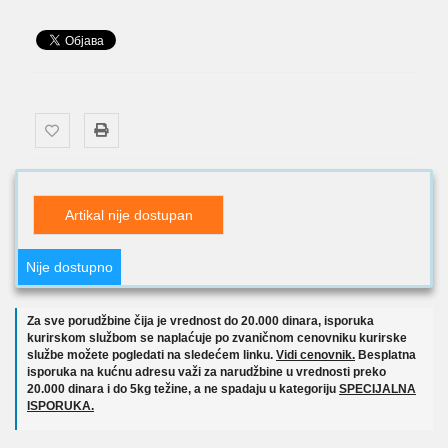
Artikal nije dostupan
Nije dostupno
Za sve porudžbine čija je vrednost do 20.000 dinara, isporuka
kurirskom službom se naplaćuje po zvaničnom cenovniku kurirske
službe možete pogledati na sledećem linku.
Vidi cenovnik.
Besplatna
isporuka na kućnu adresu važi za narudžbine u vrednosti preko
20.000 dinara i do 5kg težine, a ne spadaju u kategoriju
SPECIJALNA
ISPORUKA.