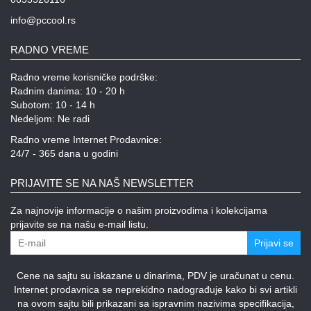
info@pccool.rs
RADNO VREME
Radno vreme korisničke podrške:
Radnim danima: 10 - 20 h
Subotom: 10 - 14 h
Nedeljom: Ne radi
Radno vreme Internet Prodavnice:
24/7 - 365 dana u godini
PRIJAVITE SE NA NAŠ NEWSLETTER
Za najnovije informacije o našim proizvodima i kolekcijama
prijavite se na našu e-mail listu.
Prijavi se
Cene na sajtu su iskazane u dinarima, PDV je uračunat u cenu.
Internet prodavnica se neprekidno nadograđuje kako bi svi artikli
na ovom sajtu bili prikazani sa ispravnim nazivima specifikacija,