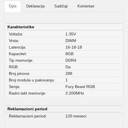
Opis
Deklaracija
Sadržaji
Komentari
Karakteristike
Voltaža:
1.35V
Vrsta:
DIMM
Latencija:
16-18-18
Kapacitet:
8GB
Tip memorije:
DDR4
RGB:
Da
Broj pinova:
288
Broj modula u pakovanju:
1
Serija:
Fury Beast RGB
Radni takt memorije:
3.200MHz
Reklamacioni period
Reklamacioni period:
120 meseci