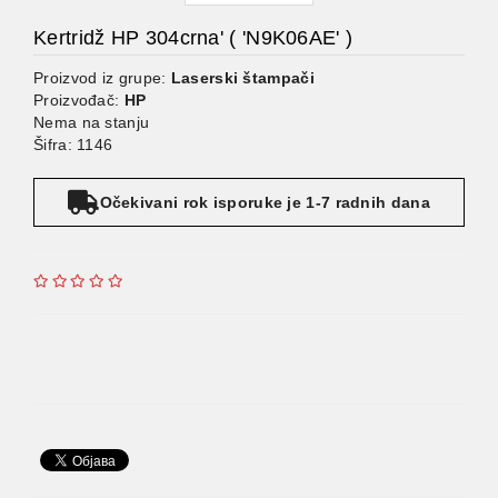
Kertridž HP 304crna' ( 'N9K06AE' )
Proizvod iz grupe:
Laserski štampači
Proizvođač:
HP
Nema na stanju
Šifra: 1146
Očekivani rok isporuke je 1-7 radnih dana