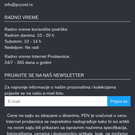
info@pccool.rs
RADNO VREME
Radno vreme korisničke podrške:
Radnim danima: 10 - 20 h
Subotom: 10 - 14 h
Nedeljom: Ne radi
Radno vreme Internet Prodavnice:
24/7 - 365 dana u godini
PRIJAVITE SE NA NAŠ NEWSLETTER
Za najnovije informacije o našim proizvodima i kolekcijama
prijavite se na našu e-mail listu.
Prijavi se
Cene na sajtu su iskazane u dinarima, PDV je uračunat u cenu.
Internet prodavnica se neprekidno nadograđuje kako bi svi artikli
na ovom sajtu bili prikazani sa ispravnim nazivima specifikacija,
fotografijama, cenama i dostupnošću artikala. Ipak, ne možemo