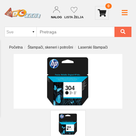
0
NALOG
LISTA ŽELJA
Početna
Štampači, skeneri i potrošni
Laserski štampači