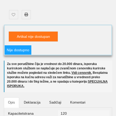
Artikal nije dostupan
Nije dostupno
Za sve porudžbine čija je vrednost do 20.000 dinara, isporuka
kurirskom službom se naplaćuje po zvaničnom cenovniku kurirske
službe možete pogledati na sledećem linku.
Vidi cenovnik.
Besplatna
isporuka na kućnu adresu važi za narudžbine u vrednosti preko
20.000 dinara i do 5kg težine, a ne spadaju u kategoriju
SPECIJALNA
ISPORUKA.
Opis
Deklaracija
Sadržaji
Komentari
Kapacitetstrana
120