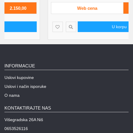
Web cena
2.100,00
U korpu
INFORMACIJE
Uslovi kupovine
Uslovi i način isporuke
O nama
KONTAKTIRAJTE NAS
Višegradska 26A Niš
0653526116