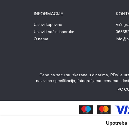
INFORMACIJE
KONT
Uslovi kupovine
Višegr
Uslovi i način isporuke
06535
O nama
info@p
Cene na sajtu su iskazane u dinarima, PDV je urač
nazivima specifikacija, fotografijama, cenama i do
PC CO
Upotreba 