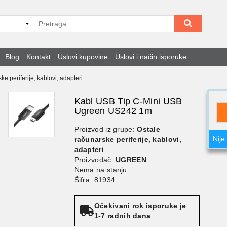
Blog
Kontakt
Uslovi kupovine
Uslovi i način isporuke
ke periferije, kablovi, adapteri
Kabl USB Tip C-Mini USB
Ugreen US242 1m
Proizvod iz grupe:
Ostale
Nije
računarske periferije, kablovi,
adapteri
Proizvođač:
UGREEN
Nema na stanju
Šifra: 81934
Očekivani rok isporuke je
1-7 radnih dana