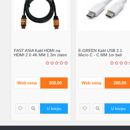
FAST ASIA Kabl HDMI na
E-GREEN Kabl USB 3.1
HDMI 2.0 4K MM 1.3m zlatni
Micro C - C MM 1m beli
Web cena
300,00
Web cena
260,00
U korpu
U korpu