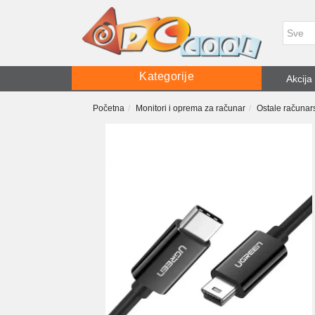
Kategorije
Akcija
Početna
Monitori i oprema za računar
Ostale računars