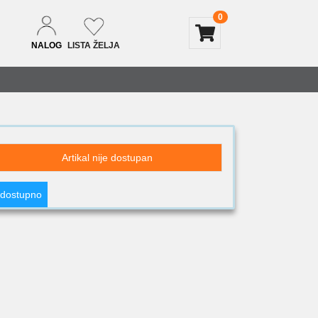
0
NALOG
LISTA ŽELJA
Artikal nije dostupan
 dostupno