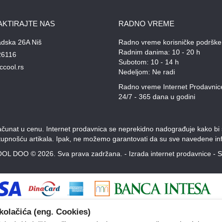
AKTIRAJTE NAS
RADNO VREME
adska 26A Niš
Radno vreme korisničke podrške
Radnim danima: 10 - 20 h
26116
Subotom: 10 - 14 h
ccool.rs
Nedeljom: Ne radi
Radno vreme Internet Prodavnic
24/7 - 365 dana u godini
unat u cenu. Internet prodavnica se neprekidno nadograđuje kako bi svi
stupnošću artikala. Ipak, ne možemo garantovati da su sve navedene inf
OL DOO © 2026. Sva prava zadržana. -
Izrada internet prodavnice
-
S
kolačića (eng. Cookies)