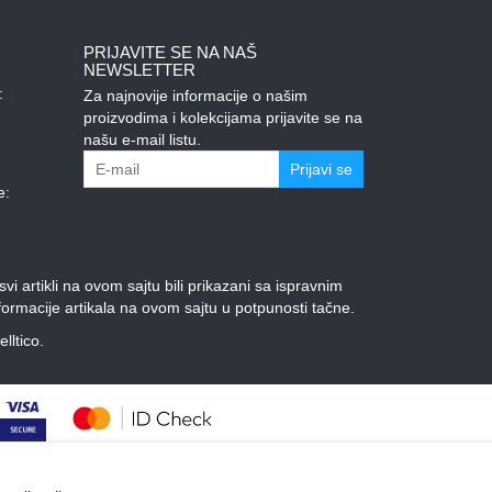
PRIJAVITE SE NA NAŠ
NEWSLETTER
:
Za najnovije informacije o našim
proizvodima i kolekcijama prijavite se na
našu e-mail listu.
Prijavi se
e:
 artikli na ovom sajtu bili prikazani sa ispravnim
ormacije artikala na ovom sajtu u potpunosti tačne.
elltico.