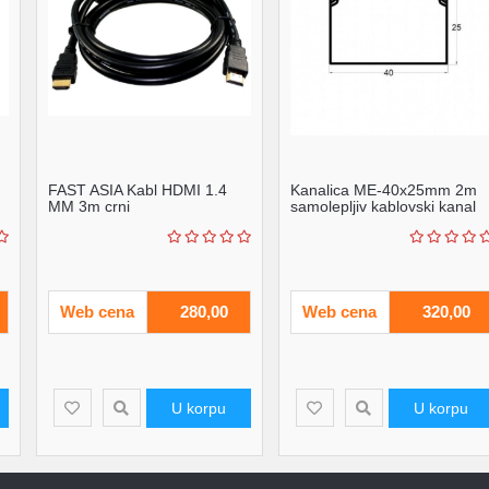
FAST ASIA Kabl HDMI 1.4
Kanalica ME-40x25mm 2m
MM 3m crni
samolepljiv kablovski kanal
PVC
Web cena
280,00
Web cena
320,00
U korpu
U korpu