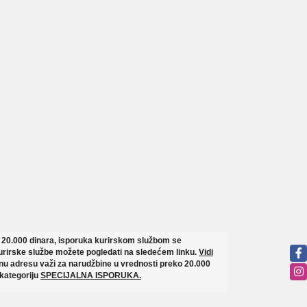
o 20.000 dinara, isporuka kurirskom službom se
rirske službe možete pogledati na sledećem linku.
Vidi
u adresu važi za narudžbine u vrednosti preko 20.000
 kategoriju
SPECIJALNA ISPORUKA.