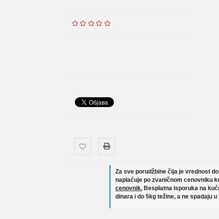
Za sve porudžbine čija je vrednost d
naplaćuje po zvaničnom cenovniku ku
cenovnik.
Besplatna isporuka na kućn
dinara i do 5kg težine, a ne spadaju u