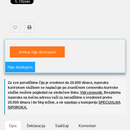
Artikal nije dostupan
Nije dostupno
Za sve porudžbine čija je vrednost do 20.000 dinara, isporuka
kurirskom službom se naplaćuje po zvaničnom cenovniku kurirske
službe možete pogledati na sledećem linku.
Vidi cenovnik.
Besplatna
isporuka na kućnu adresu važi za narudžbine u vrednosti preko
20.000 dinara i do 5kg težine, a ne spadaju u kategoriju
SPECIJALNA
ISPORUKA.
Opis
Deklaracija
Sadržaji
Komentari