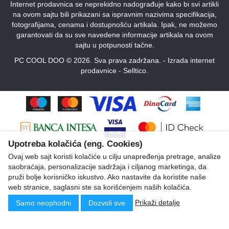
Internet prodavnica se neprekidno nadograđuje kako bi svi artikli
na ovom sajtu bili prikazani sa ispravnim nazivima specifikacija,
fotografijama, cenama i dostupnošću artikala. Ipak, ne možemo
garantovati da su sve navedene informacije artikala na ovom
sajtu u potpunosti tačne.
PC COOL DOO © 2026. Sva prava zadržana. -
Izrada internet
prodavnice
-
Selltico.
Upotreba kolačića (eng. Cookies)
Ovaj web sajt koristi kolačiće u cilju unapređenja pretrage, analize
saobraćaja, personalizacije sadržaja i ciljanog marketinga, da
pruži bolje korisničko iskustvo. Ako nastavite da koristite naše
web stranice, saglasni ste sa korišćenjem naših kolačića.
Prikaži detalje
Samo neophodni
Dozvoli sve