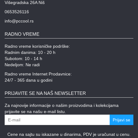
Višegradska 26A Niš
0653526116
info@pccool.rs
RADNO VREME
Radno vreme korisničke podrške:
Radnim danima: 10 - 20 h
Subotom: 10 - 14 h
Nedeljom: Ne radi
Radno vreme Internet Prodavnice:
24/7 - 365 dana u godini
PRIJAVITE SE NA NAŠ NEWSLETTER
Za najnovije informacije o našim proizvodima i kolekcijama
prijavite se na našu e-mail listu.
Prijavi se
Cene na sajtu su iskazane u dinarima, PDV je uračunat u cenu.