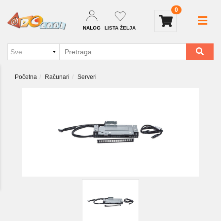
0
NALOG
LISTA ŽELJA
Početna
Računari
Serveri