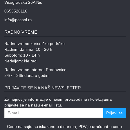
Višegradska 26A Niš
0653526116
info@pccool.rs
RADNO VREME
Radno vreme korisničke podrške:
Radnim danima: 10 - 20 h
Subotom: 10 - 14 h
Nedeljom: Ne radi
Radno vreme Internet Prodavnice:
24/7 - 365 dana u godini
PRIJAVITE SE NA NAŠ NEWSLETTER
Za najnovije informacije o našim proizvodima i kolekcijama
prijavite se na našu e-mail listu.
Prijavi se
Cene na sajtu su iskazane u dinarima, PDV je uračunat u cenu.