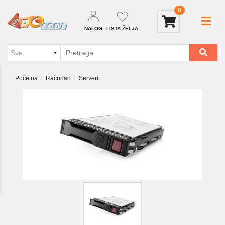
0
NALOG
LISTA ŽELJA
Početna
Računari
Serveri