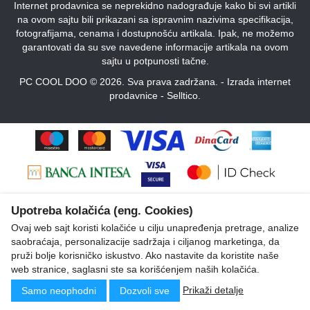
Internet prodavnica se neprekidno nadograđuje kako bi svi artikli
na ovom sajtu bili prikazani sa ispravnim nazivima specifikacija,
fotografijama, cenama i dostupnošću artikala. Ipak, ne možemo
garantovati da su sve navedene informacije artikala na ovom
sajtu u potpunosti tačne.
PC COOL DOO © 2026. Sva prava zadržana. -
Izrada internet
prodavnice
-
Selltico.
Upotreba kolačića (eng. Cookies)
Ovaj web sajt koristi kolačiće u cilju unapređenja pretrage, analize
saobraćaja, personalizacije sadržaja i ciljanog marketinga, da
pruži bolje korisničko iskustvo. Ako nastavite da koristite naše
web stranice, saglasni ste sa korišćenjem naših kolačića.
Prikaži detalje
Samo neophodni
Dozvoli sve