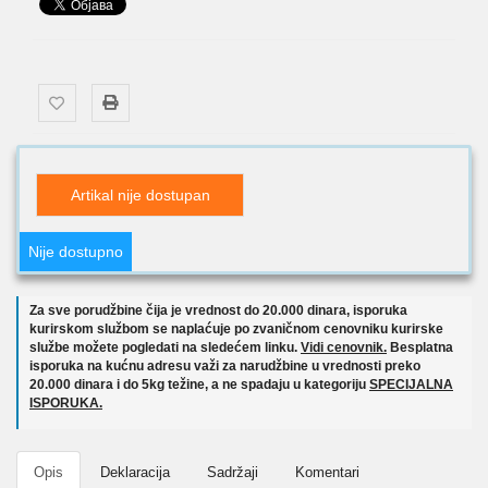
Artikal nije dostupan
Nije dostupno
Za sve porudžbine čija je vrednost do 20.000 dinara, isporuka
kurirskom službom se naplaćuje po zvaničnom cenovniku kurirske
službe možete pogledati na sledećem linku.
Vidi cenovnik.
Besplatna
isporuka na kućnu adresu važi za narudžbine u vrednosti preko
20.000 dinara i do 5kg težine, a ne spadaju u kategoriju
SPECIJALNA
ISPORUKA.
Opis
Deklaracija
Sadržaji
Komentari