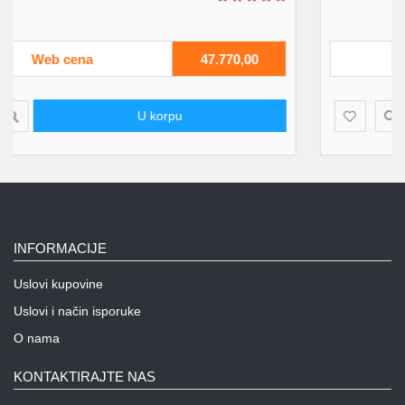
00
Web cena
50.550,00
U korpu
INFORMACIJE
Uslovi kupovine
Uslovi i način isporuke
O nama
KONTAKTIRAJTE NAS