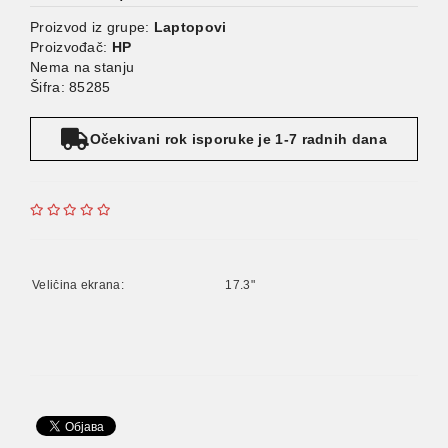
Proizvod iz grupe:
Laptopovi
Proizvođač:
HP
Nema na stanju
Šifra: 85285
Očekivani rok isporuke je 1-7 radnih dana
Veličina ekrana:
17.3"