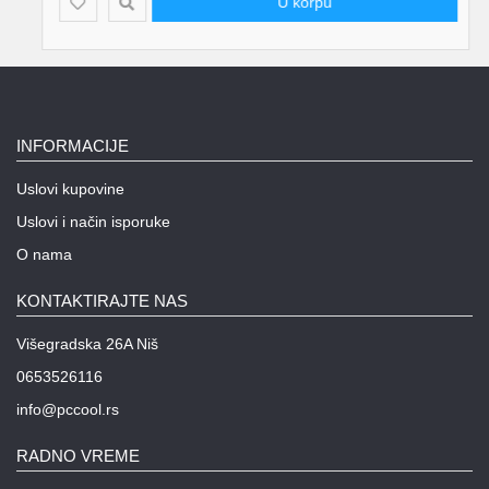
U korpu
INFORMACIJE
Uslovi kupovine
Uslovi i način isporuke
O nama
KONTAKTIRAJTE NAS
Višegradska 26A Niš
0653526116
info@pccool.rs
RADNO VREME