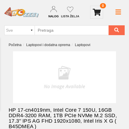
0
NALOG
LISTA ŽELJA
Početna
Laptopovi i dodatna oprema
Laptopovi
HP 17-cn4019nm, Intel Core 7 150U, 16GB
DDR4-3200 RAM, 1TB PCIe NVMe M.2 SSD,
17.3'' IPS AG FHD 1920x1080, Intel Iris X G (
B45DMEA )