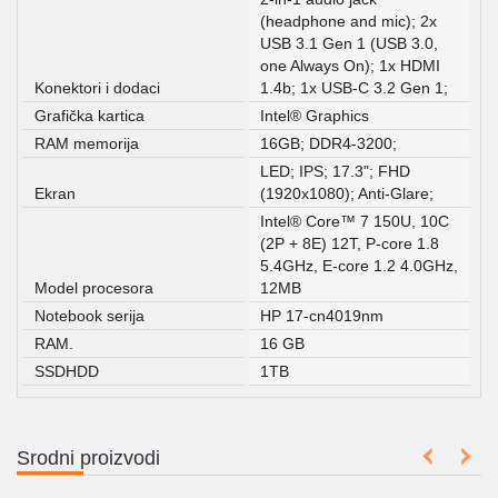
(headphone and mic); 2x
USB 3.1 Gen 1 (USB 3.0,
one Always On); 1x HDMI
Konektori i dodaci
1.4b; 1x USB-C 3.2 Gen 1;
Grafička kartica
Intel® Graphics
RAM memorija
16GB; DDR4-3200;
LED; IPS; 17.3"; FHD
Ekran
(1920x1080); Anti-Glare;
Intel® Core™ 7 150U, 10C
(2P + 8E) 12T, P-core 1.8
5.4GHz, E-core 1.2 4.0GHz,
Model procesora
12MB
Notebook serija
HP 17-cn4019nm
RAM.
16 GB
SSDHDD
1TB
Srodni proizvodi