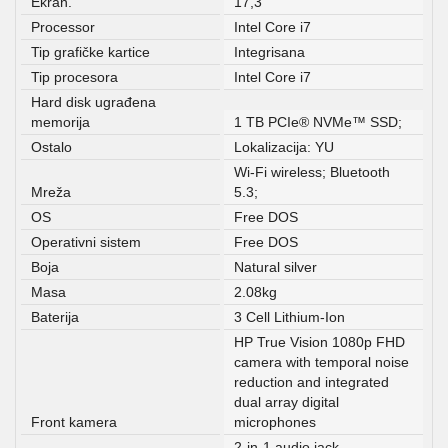
Ekran.
17,3"
Processor
Intel Core i7
Tip grafičke kartice
Integrisana
Tip procesora
Intel Core i7
Hard disk ugrađena
memorija
1 TB PCIe® NVMe™ SSD;
Ostalo
Lokalizacija: YU
Wi-Fi wireless; Bluetooth
Mreža
5.3;
OS
Free DOS
Operativni sistem
Free DOS
Boja
Natural silver
Masa
2.08kg
Baterija
3 Cell Lithium-Ion
HP True Vision 1080p FHD
camera with temporal noise
reduction and integrated
dual array digital
Front kamera
microphones
2-in-1 audio jack