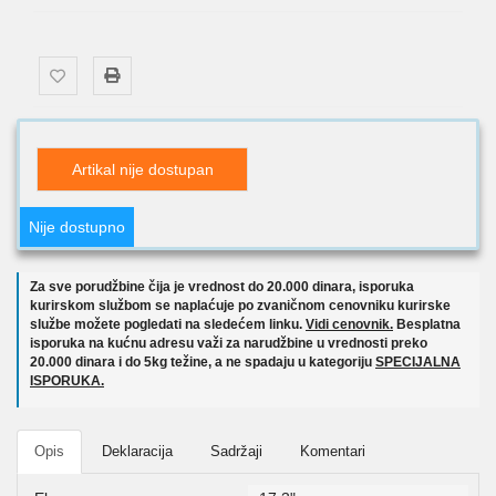
Artikal nije dostupan
Nije dostupno
Za sve porudžbine čija je vrednost do 20.000 dinara, isporuka
kurirskom službom se naplaćuje po zvaničnom cenovniku kurirske
službe možete pogledati na sledećem linku.
Vidi cenovnik.
Besplatna
isporuka na kućnu adresu važi za narudžbine u vrednosti preko
20.000 dinara i do 5kg težine, a ne spadaju u kategoriju
SPECIJALNA
ISPORUKA.
Opis
Deklaracija
Sadržaji
Komentari