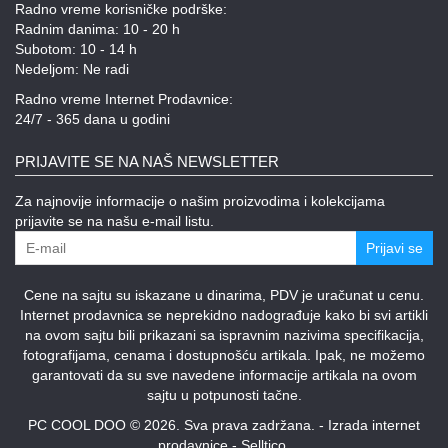
Radno vreme korisničke podrške:
Radnim danima: 10 - 20 h
Subotom: 10 - 14 h
Nedeljom: Ne radi
Radno vreme Internet Prodavnice:
24/7 - 365 dana u godini
PRIJAVITE SE NA NAŠ NEWSLETTER
Za najnovije informacije o našim proizvodima i kolekcijama
prijavite se na našu e-mail listu.
Prijavi se
Cene na sajtu su iskazane u dinarima, PDV je uračunat u cenu.
Internet prodavnica se neprekidno nadograđuje kako bi svi artikli
na ovom sajtu bili prikazani sa ispravnim nazivima specifikacija,
fotografijama, cenama i dostupnošću artikala. Ipak, ne možemo
garantovati da su sve navedene informacije artikala na ovom
sajtu u potpunosti tačne.
PC COOL DOO © 2026. Sva prava zadržana. -
Izrada internet
prodavnice
-
Selltico.