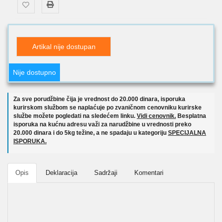
Artikal nije dostupan
Nije dostupno
Za sve porudžbine čija je vrednost do 20.000 dinara, isporuka
kurirskom službom se naplaćuje po zvaničnom cenovniku kurirske
službe možete pogledati na sledećem linku.
Vidi cenovnik.
Besplatna
isporuka na kućnu adresu važi za narudžbine u vrednosti preko
20.000 dinara i do 5kg težine, a ne spadaju u kategoriju
SPECIJALNA
ISPORUKA.
Opis
Deklaracija
Sadržaji
Komentari