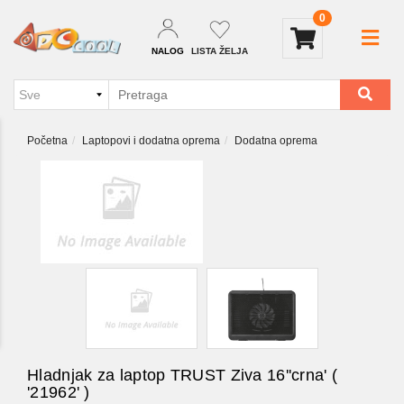
0
NALOG
LISTA ŽELJA
Početna
Laptopovi i dodatna oprema
Dodatna oprema
Hladnjak za laptop TRUST Ziva 16''crna' (
'21962' )