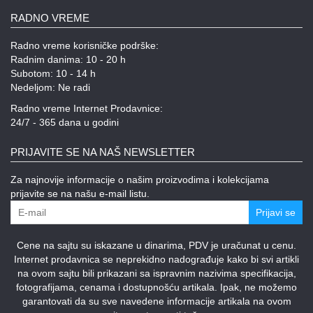
RADNO VREME
Radno vreme korisničke podrške:
Radnim danima: 10 - 20 h
Subotom: 10 - 14 h
Nedeljom: Ne radi
Radno vreme Internet Prodavnice:
24/7 - 365 dana u godini
PRIJAVITE SE NA NAŠ NEWSLETTER
Za najnovije informacije o našim proizvodima i kolekcijama
prijavite se na našu e-mail listu.
Prijavi se
Cene na sajtu su iskazane u dinarima, PDV je uračunat u cenu.
Internet prodavnica se neprekidno nadograđuje kako bi svi artikli
na ovom sajtu bili prikazani sa ispravnim nazivima specifikacija,
fotografijama, cenama i dostupnošću artikala. Ipak, ne možemo
garantovati da su sve navedene informacije artikala na ovom