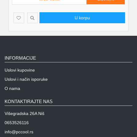
U korpu
INFORMACIJE
Uslovi kupovine
Uslovi i način isporuke
O nama
KONTAKTIRAJTE NAS
Višegradska 26A Niš
0653526116
info@pccool.rs