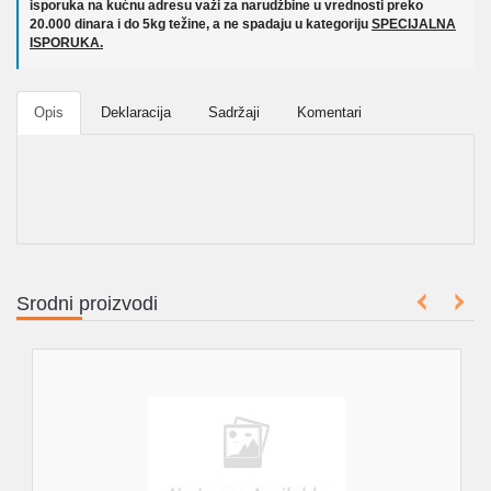
isporuka na kućnu adresu važi za narudžbine u vrednosti preko
20.000 dinara i do 5kg težine, a ne spadaju u kategoriju
SPECIJALNA
ISPORUKA.
Opis
Deklaracija
Sadržaji
Komentari
Srodni proizvodi