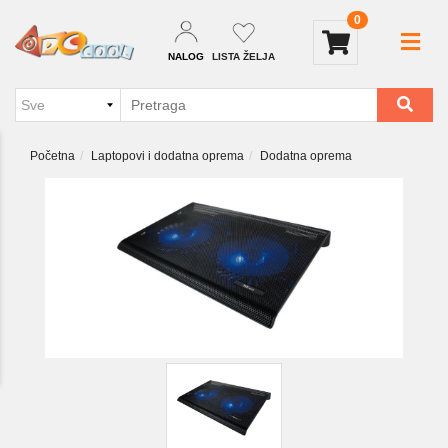
0
NALOG
LISTA ŽELJA
Početna
Laptopovi i dodatna oprema
Dodatna oprema