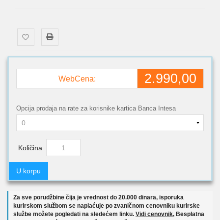
2.990,00
WebCena:
Opcija prodaja na rate za korisnike kartica Banca Intesa
Količina
U korpu
Za sve porudžbine čija je vrednost do 20.000 dinara, isporuka
kurirskom službom se naplaćuje po zvaničnom cenovniku kurirske
službe možete pogledati na sledećem linku.
Vidi cenovnik.
Besplatna