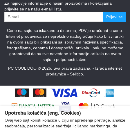
Za najnovije informacije o našim proizvodima i kolekcijama
prijavite se na našu e-mail listu.
Prijavi se
Cene na sajtu su iskazane u dinarima, PDV je uračunat u cenu.
Internet prodavnica se neprekidno nadograđuje kako bi svi artikli
na ovom sajtu bili prikazani sa ispravnim nazivima specifikacija,
fotografijama, cenama i dostupnošću artikala. Ipak, ne možemo
garantovati da su sve navedene informacije artikala na ovom
sajtu u potpunosti tačne.
PC COOL DOO © 2026. Sva prava zadržana. -
Izrada internet
prodavnice
-
Selltico.
Upotreba kolačića (eng. Cookies)
Ovaj web sajt koristi kolačiće u cilju unapređenja pretrage, analize
saobraćaja, personalizacije sadržaja i ciljanog marketinga, da