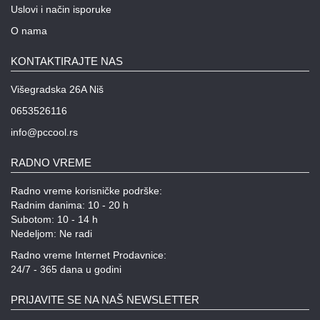
Uslovi i način isporuke
O nama
KONTAKTIRAJTE NAS
Višegradska 26A Niš
0653526116
info@pccool.rs
RADNO VREME
Radno vreme korisničke podrške:
Radnim danima: 10 - 20 h
Subotom: 10 - 14 h
Nedeljom: Ne radi
Radno vreme Internet Prodavnice:
24/7 - 365 dana u godini
PRIJAVITE SE NA NAŠ NEWSLETTER