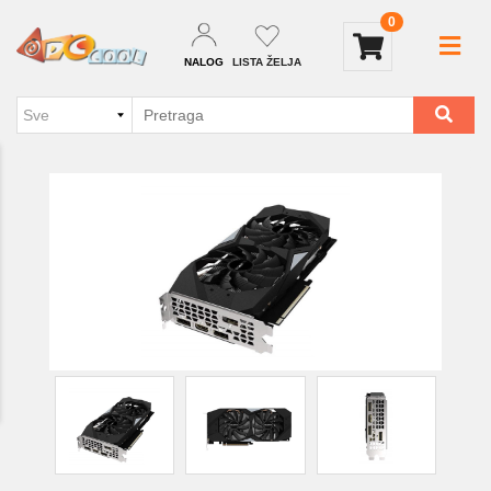
0
NALOG
LISTA ŽELJA