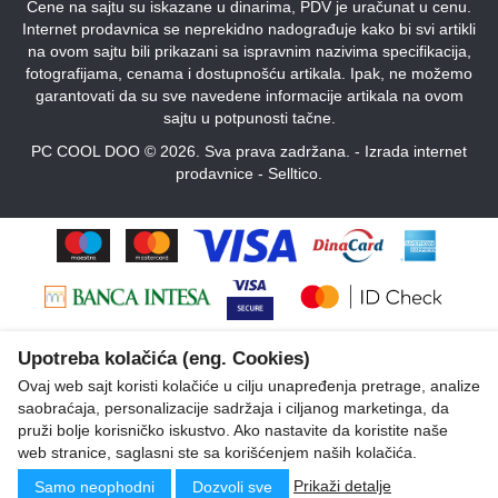
Cene na sajtu su iskazane u dinarima, PDV je uračunat u cenu.
Internet prodavnica se neprekidno nadograđuje kako bi svi artikli
na ovom sajtu bili prikazani sa ispravnim nazivima specifikacija,
fotografijama, cenama i dostupnošću artikala. Ipak, ne možemo
garantovati da su sve navedene informacije artikala na ovom
sajtu u potpunosti tačne.
PC COOL DOO © 2026. Sva prava zadržana. -
Izrada internet
prodavnice
-
Selltico.
Upotreba kolačića (eng. Cookies)
Ovaj web sajt koristi kolačiće u cilju unapređenja pretrage, analize
saobraćaja, personalizacije sadržaja i ciljanog marketinga, da
pruži bolje korisničko iskustvo. Ako nastavite da koristite naše
web stranice, saglasni ste sa korišćenjem naših kolačića.
Prikaži detalje
Samo neophodni
Dozvoli sve