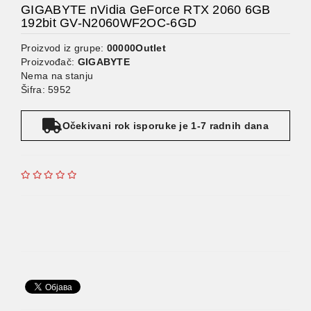
GIGABYTE nVidia GeForce RTX 2060 6GB
192bit GV-N2060WF2OC-6GD
Proizvod iz grupe:
00000Outlet
Proizvođač:
GIGABYTE
Nema na stanju
Šifra: 5952
Očekivani rok isporuke je 1-7 radnih dana