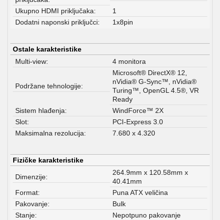
Ukupno HDMI priključaka:
1
Dodatni naponski priključci:
1x8pin
Ostale karakteristike
Multi-view:
4 monitora
Microsoft® DirectX® 12,
nVidia® G-Sync™, nVidia®
Podržane tehnologije:
Turing™, OpenGL 4.5®, VR
Ready
Sistem hlađenja:
WindForce™ 2X
Slot:
PCI-Express 3.0
Maksimalna rezolucija:
7.680 x 4.320
Fizičke karakteristike
264.9mm x 120.58mm x
Dimenzije:
40.41mm
Format:
Puna ATX veličina
Pakovanje:
Bulk
Stanje:
Nepotpuno pakovanje