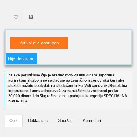
Artikal nije dostupan
Nije dostupno
Za sve porudžbine čija je vrednost do 20.000 dinara, isporuka
kurirskom službom se naplaćuje po zvaničnom cenovniku kurirske
službe možete pogledati na sledećem linku.
Vidi cenovnik.
Besplatna
isporuka na kućnu adresu važi za narudžbine u vrednosti preko
20.000 dinara i do 5kg težine, a ne spadaju u kategoriju
SPECIJALNA
ISPORUKA.
Opis
Deklaracija
Sadržaji
Komentari