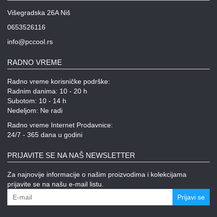
Višegradska 26A Niš
0653526116
info@pccool.rs
RADNO VREME
Radno vreme korisničke podrške:
Radnim danima: 10 - 20 h
Subotom: 10 - 14 h
Nedeljom: Ne radi
Radno vreme Internet Prodavnice:
24/7 - 365 dana u godini
PRIJAVITE SE NA NAŠ NEWSLETTER
Za najnovije informacije o našim proizvodima i kolekcijama
prijavite se na našu e-mail listu.
Prijavi se