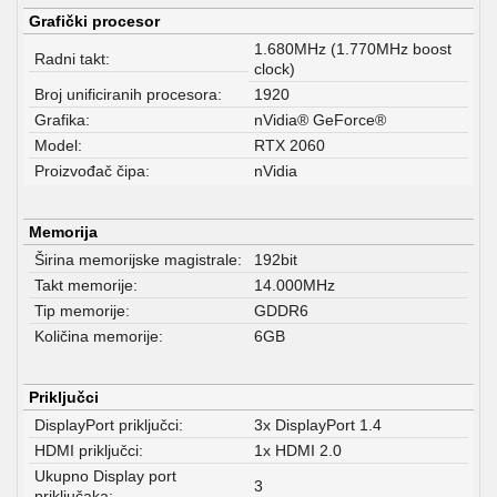
Grafički procesor
1.680MHz (1.770MHz boost
Radni takt:
clock)
Broj unificiranih procesora:
1920
Grafika:
nVidia® GeForce®
Model:
RTX 2060
Proizvođač čipa:
nVidia
Memorija
Širina memorijske magistrale:
192bit
Takt memorije:
14.000MHz
Tip memorije:
GDDR6
Količina memorije:
6GB
Priključci
DisplayPort priključci:
3x DisplayPort 1.4
HDMI priključci:
1x HDMI 2.0
Ukupno Display port
3
priključaka: